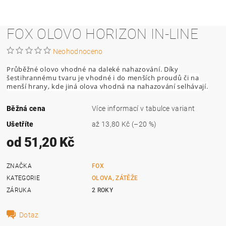
FOX OLOVO HORIZON IN-LINE
Neohodnoceno
Průběžné olovo vhodné na daleké nahazování. Díky
šestihrannému tvaru je vhodné i do menších proudů či na
menší hrany, kde jiná olova vhodná na nahazování selhávají.
Běžná cena
Více informací v tabulce variant
Ušetříte
až
13,80 Kč
(–20 %)
od 51,20 Kč
ZNAČKA
FOX
KATEGORIE
OLOVA, ZÁTĚŽE
ZÁRUKA
2 ROKY
Dotaz