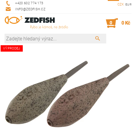
+420 602 774 173
CZK
EUR
INFO@ZEDFISH.CZ
0
0 Kč
VÝPRODEJ