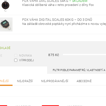
FOX VÁHA DIAL SCALES 54KG
–
SKLADEM
Klasická oblíbená váha v retro provedení z dílny Fox
FOX VÁHA DIGITAL SCALES 60KG
–
DO 3 DNŮ
Na základě obrovské poptávky nyní přicházíme s novou vyle
SKLADĚ
875
Kč
CE
NOVINKA
VÝPRODEJ
FILTR PODLE PARAMETRŮ, VLASTNOSTÍ 
VNĚJŠÍ
NEJDRAŽŠÍ
NEJPRODÁVANĚJŠÍ
ABECEDNĚ