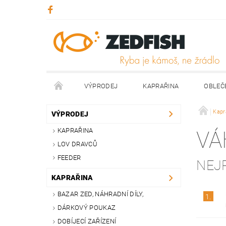
VÝPRODEJ
KAPRAŘINA
OBLEČ
KONTAKTY
NAPIŠTE NÁM
Kapr
VÝPRODEJ
KAPRAŘINA
VÁ
LOV DRAVCŮ
FEEDER
NEJ
KAPRAŘINA
BAZAR ZED, NÁHRADNÍ DÍLY,
1.
DÁRKOVÝ POUKAZ
DOBÍJECÍ ZAŘÍZENÍ