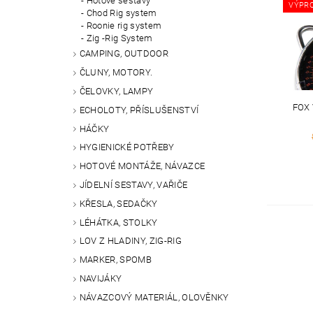
Hotové sestavy
VÝPR
Chod Rig system
Roonie rig system
Zig -Rig System
CAMPING, OUTDOOR
ČLUNY, MOTORY.
ČELOVKY, LAMPY
FOX 
ECHOLOTY, PŘÍSLUŠENSTVÍ
HÁČKY
HYGIENICKÉ POTŘEBY
HOTOVÉ MONTÁŽE, NÁVAZCE
JÍDELNÍ SESTAVY, VAŘIČE
KŘESLA, SEDAČKY
LÉHÁTKA, STOLKY
LOV Z HLADINY, ZIG-RIG
MARKER, SPOMB
NAVIJÁKY
NÁVAZCOVÝ MATERIÁL, OLOVĚNKY