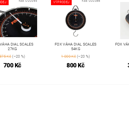
Kód:
CCC065
Kód:
CCC066
ODEJ
VÝPRODEJ
VÁHA DIAL SCALES
FOX VÁHA DIAL SCALES
FOX VÁ
27KG
54KG
875 Kč
(–20 %)
1 000 Kč
(–20 %)
700 Kč
800 Kč