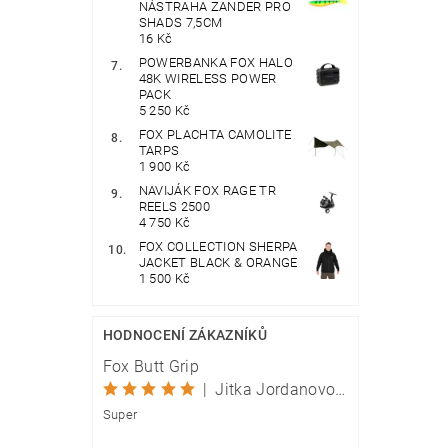
NÁSTRAHA ZANDER PRO
SHADS 7,5CM
16 Kč
POWERBANKA FOX HALO
48K WIRELESS POWER
PACK
5 250 Kč
FOX PLACHTA CAMOLITE
TARPS
1 900 Kč
NAVIJÁK FOX RAGE TR
REELS 2500
4 750 Kč
FOX COLLECTION SHERPA
JACKET BLACK & ORANGE
1 500 Kč
HODNOCENÍ ZÁKAZNÍKŮ
Fox Butt Grip
|
Jitka Jordanovová
Super