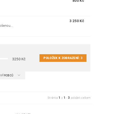
800 Kč
3 250 Kč
pšenou...
POLOŽEK K ZOBRAZENÍ:
3
3250
Kč
A VÝROBCŮ
1
1
3
Stránka
z
-
položek celkem