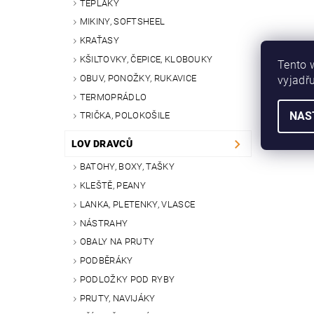
TEPLÁKY
MIKINY, SOFTSHEEL
KRAŤASY
KŠILTOVKY, ČEPICE, KLOBOUKY
Tento 
OBUV, PONOŽKY, RUKAVICE
vyjadřu
TERMOPRÁDLO
NAS
TRIČKA, POLOKOŠILE
LOV DRAVCŮ
BATOHY, BOXY, TAŠKY
KLEŠTĚ, PEANY
LANKA, PLETENKY, VLASCE
NÁSTRAHY
OBALY NA PRUTY
PODBĚRÁKY
PODLOŽKY POD RYBY
PRUTY, NAVIJÁKY