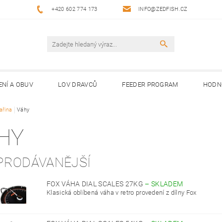
+420 602 774 173
INFO@ZEDFISH.CZ
ENÍ A OBUV
LOV DRAVCŮ
FEEDER PROGRAM
HODN
ařina
Váhy
HY
PRODÁVANĚJŠÍ
FOX VÁHA DIAL SCALES 27KG
–
SKLADEM
Klasická oblíbená váha v retro provedení z dílny Fox