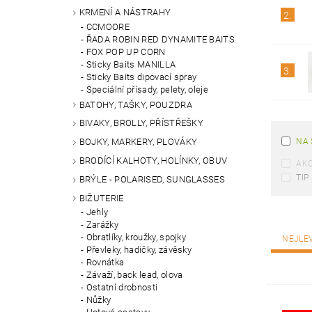
KRMENÍ A NÁSTRAHY
2.
CCMOORE
ŘADA ROBIN RED DYNAMITE BAITS
FOX POP UP CORN
Sticky Baits MANILLA
3.
Sticky Baits dipovací spray
Speciální přísady, pelety, oleje
BATOHY, TAŠKY, POUZDRA
BIVAKY, BROLLY, PŘÍSTŘEŠKY
NA 
BOJKY, MARKERY, PLOVÁKY
BRODÍCÍ KALHOTY, HOLÍNKY, OBUV
AK
TIP
BRÝLE - POLARISED, SUNGLASSES
BIŽUTERIE
Jehly
Zarážky
Obratlíky, kroužky, spojky
NEJLE
Převleky, hadičky, závěsky
Rovnátka
Závaží, back lead, olova
Ostatní drobnosti
Nůžky