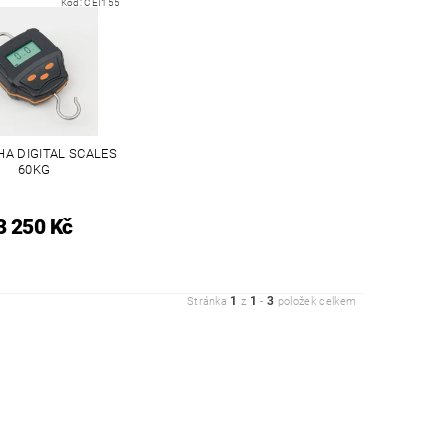
Kód:
CEI155
HA DIGITAL SCALES
60KG
3 250 Kč
1
1
3
Stránka
z
-
položek celkem