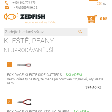
+420 602 774 173
CZK
EUR
INFO@ZEDFISH.CZ
0
0 Kč
KLEŠTĚ, PEANY
NEJPRODÁVANĚJŠÍ
1.
FOX RAGE KLEŠTĚ SIDE CUTTERS
–
SKLADEM
Velmi důležitý nástroj, zejména při používání trojháčků, kdy kleště
nám...
374,40 Kč
2.
FOX RAGE KLEŠTĚ SPLIT RING PLIERS
–
SKLADEM