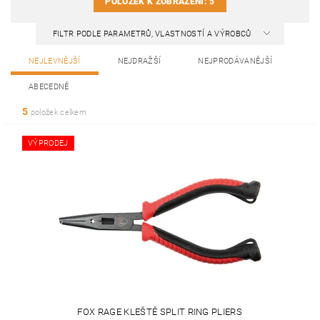
POLOŽEK K ZOBRAZENÍ:
5
FILTR PODLE PARAMETRŮ, VLASTNOSTÍ A VÝROBCŮ
NEJLEVNĚJŠÍ
NEJDRAŽŠÍ
NEJPRODÁVANĚJŠÍ
ABECEDNĚ
5
položek celkem
VÝPRODEJ
FOX RAGE KLEŠTĚ SPLIT RING PLIERS