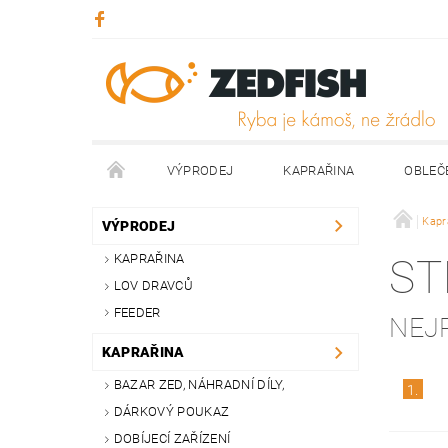
VÝPRODEJ
KAPRAŘINA
OBLEČ
KONTAKTY
NAPIŠTE NÁM
Kapr
VÝPRODEJ
KAPRAŘINA
ST
LOV DRAVCŮ
FEEDER
NEJ
KAPRAŘINA
BAZAR ZED, NÁHRADNÍ DÍLY,
1.
DÁRKOVÝ POUKAZ
DOBÍJECÍ ZAŘÍZENÍ