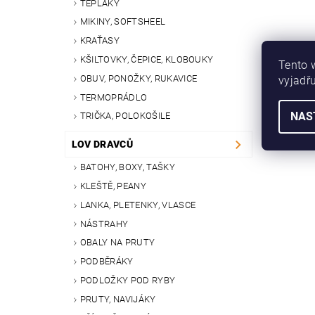
TEPLÁKY
MIKINY, SOFTSHEEL
KRAŤASY
KŠILTOVKY, ČEPICE, KLOBOUKY
Tento 
OBUV, PONOŽKY, RUKAVICE
vyjadřu
TERMOPRÁDLO
NAS
TRIČKA, POLOKOŠILE
LOV DRAVCŮ
BATOHY, BOXY, TAŠKY
KLEŠTĚ, PEANY
LANKA, PLETENKY, VLASCE
NÁSTRAHY
OBALY NA PRUTY
PODBĚRÁKY
PODLOŽKY POD RYBY
PRUTY, NAVIJÁKY