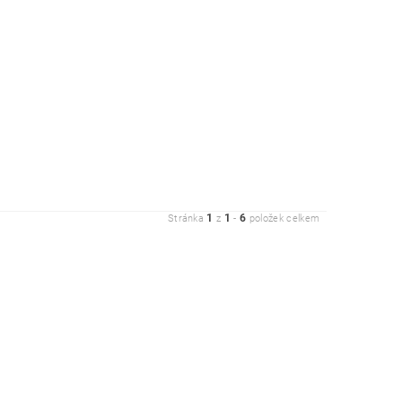
1
1
6
Stránka
z
-
položek celkem