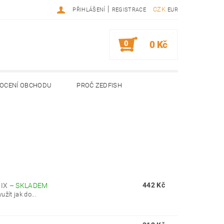
|
CZK
PŘIHLÁŠENÍ
REGISTRACE
EUR
0
0 Kč
OCENÍ OBCHODU
PROČ ZEDFISH
442 Kč
MIX
–
SKLADEM
žít jak do...