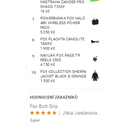
NÁSTRAHA ZANDER PRO
SHADS 7,5CM
16 Kč
POWERBANKA FOX HALO
48K WIRELESS POWER
PACK
5 250 Kč
FOX PLACHTA CAMOLITE
TARPS
1 900 Kč
NAVIJÁK FOX RAGE TR
REELS 2500
4 750 Kč
FOX COLLECTION SHERPA
JACKET BLACK & ORANGE
1 500 Kč
HODNOCENÍ ZÁKAZNÍKŮ
Fox Butt Grip
|
Jitka Jordanovová
Super