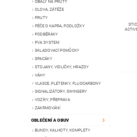
OBALY NA PRUTY
OLOVA, ZÁTĚŽE
PRUTY
STI
PÉČE O KAPRA, PODLOŽKY
ACTIV
PODBĚRÁKY
PVA SYSTEM
SKLADOVACÍ POMŮCKY
SPACÁKY
STOJANY, VIDLIČKY, HRAZDY
VÁHY
VLASCE, PLETENKY, FLUOCARBONY
SIGNALIZÁTORY, SWINGERY
VOZÍKY, PŘEPRAVA
ZAKRMOVÁNÍ
OBLEČENÍ A OBUV
BUNDY, KALHOTY, KOMPLETY