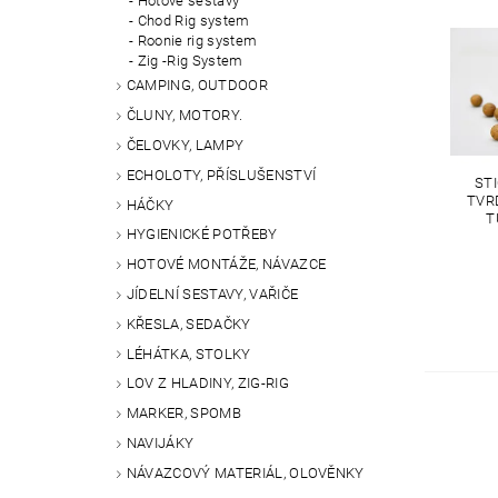
Hotové sestavy
Chod Rig system
Roonie rig system
Zig -Rig System
CAMPING, OUTDOOR
ČLUNY, MOTORY.
ČELOVKY, LAMPY
ECHOLOTY, PŘÍSLUŠENSTVÍ
ST
TVR
HÁČKY
T
HYGIENICKÉ POTŘEBY
HOTOVÉ MONTÁŽE, NÁVAZCE
JÍDELNÍ SESTAVY, VAŘIČE
KŘESLA, SEDAČKY
LÉHÁTKA, STOLKY
LOV Z HLADINY, ZIG-RIG
MARKER, SPOMB
NAVIJÁKY
NÁVAZCOVÝ MATERIÁL, OLOVĚNKY