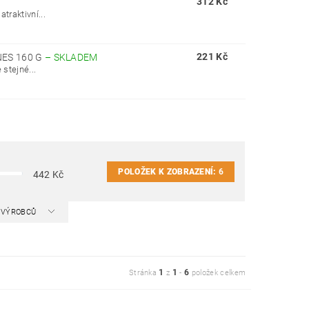
312 Kč
traktivní...
221 Kč
NES 160 G
–
SKLADEM
 stejné...
POLOŽEK K ZOBRAZENÍ:
6
442
Kč
A VÝROBCŮ
1
1
6
Stránka
z
-
položek celkem