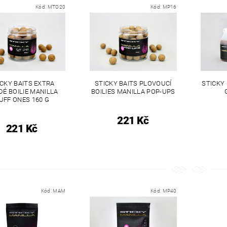
Kód:
MTO20
Kód:
MP16
ICKY BAITS EXTRA
STICKY BAITS PLOVOUCÍ
STICKY 
DÉ BOILIE MANILLA
BOILIES MANILLA POP-UPS
UFF ONES 160 G
221 Kč
221 Kč
Kód:
MAM
Kód:
MP40