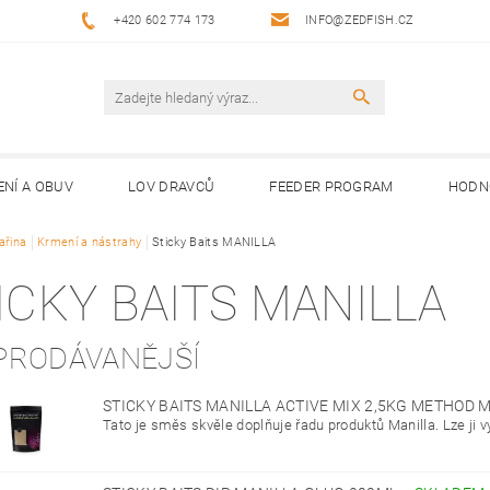
+420 602 774 173
INFO@ZEDFISH.CZ
ENÍ A OBUV
LOV DRAVCŮ
FEEDER PROGRAM
HODN
ařina
Krmení a nástrahy
Sticky Baits MANILLA
ICKY BAITS MANILLA
PRODÁVANĚJŠÍ
STICKY BAITS MANILLA ACTIVE MIX 2,5KG METHOD 
Tato je směs skvěle doplňuje řadu produktů Manilla. Lze ji vyu