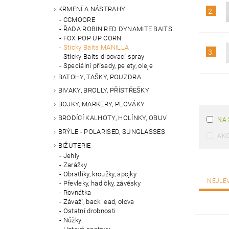
KRMENÍ A NÁSTRAHY
2.
CCMOORE
ŘADA ROBIN RED DYNAMITE BAITS
FOX POP UP CORN
Sticky Baits MANILLA
3.
Sticky Baits dipovací spray
Speciální přísady, pelety, oleje
BATOHY, TAŠKY, POUZDRA
BIVAKY, BROLLY, PŘÍSTŘEŠKY
BOJKY, MARKERY, PLOVÁKY
BRODÍCÍ KALHOTY, HOLÍNKY, OBUV
NA 
BRÝLE - POLARISED, SUNGLASSES
AK
BIŽUTERIE
Jehly
Zarážky
Obratlíky, kroužky, spojky
NEJLE
Převleky, hadičky, závěsky
Rovnátka
Závaží, back lead, olova
Ostatní drobnosti
Nůžky