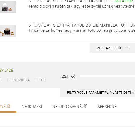
STICKY BAITS DIP MANILLA GLUG 200ML
–
SKLADEM
Tento dip byl navržen tak, aby ještě zvýšil už tak neskutečně a
STICKY BAITS EXTRA TVRDÉ BOILIE MANILLA TUFF O
Tvrdší verze boilies řady Manilla. Toto boilies je vytvořeno ze
ZOBRAZIT VÍCE
SKLADĚ
221
Kč
CE
NOVINKA
TIP
FILTR PODLE PARAMETRŮ, VLASTNOSTÍ 
VNĚJŠÍ
NEJDRAŽŠÍ
NEJPRODÁVANĚJŠÍ
ABECEDNĚ