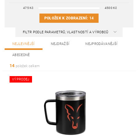
475
Kč
4500
Kč
POLOŽEK K ZOBRAZENÍ:
14
FILTR PODLE PARAMETRŮ, VLASTNOSTÍ A VÝROBCŮ
NEJLEVNĚJŠÍ
NEJDRAŽŠÍ
NEJPRODÁVANĚJŠÍ
ABECEDNĚ
14
položek celkem
VÝPRODEJ