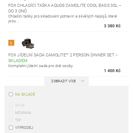
FOX CHLADÍCÍ TAŠKA AQUOS CAMOLITE COOL BAGS 30L
–
DO 3 DNŮ
Chladící tašky pro skladování potravin a skvělých nápojů, které
jsou...
3 380 Kč
3.
FOX JÍDELNÍ SADA CAMOLITE™ 2 PERSON DINNER SET
–
SKLADEM
Kompletní jídelní sada pro dvě osoby
1 400 Kč
ZOBRAZIT VÍCE
NA SKLADĚ
AKCE
NOVINKA
TIP
VÝPRODEJ