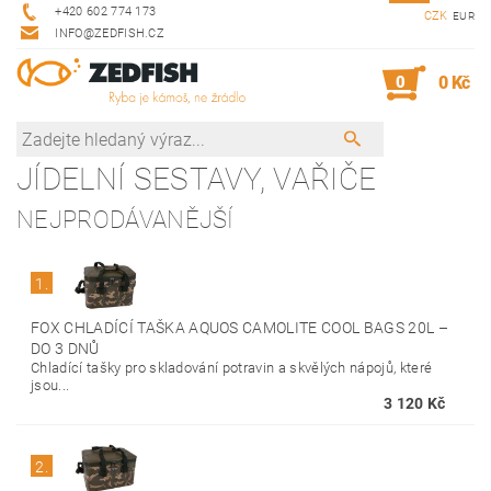
+420 602 774 173
CZK
EUR
INFO@ZEDFISH.CZ
0
0 Kč
JÍDELNÍ SESTAVY, VAŘIČE
NEJPRODÁVANĚJŠÍ
1.
FOX CHLADÍCÍ TAŠKA AQUOS CAMOLITE COOL BAGS 20L
–
DO 3 DNŮ
Chladící tašky pro skladování potravin a skvělých nápojů, které
jsou...
3 120 Kč
2.