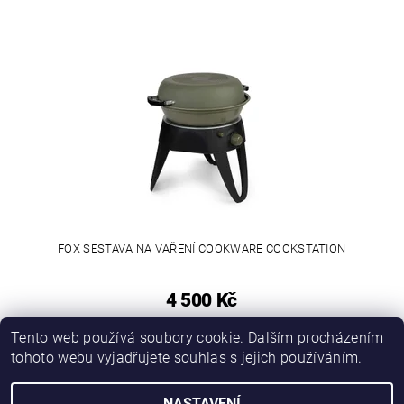
FOX SESTAVA NA VAŘENÍ COOKWARE COOKSTATION
4 500 Kč
Tento web používá soubory cookie. Dalším procházením
tohoto webu vyjadřujete souhlas s jejich používáním.
|
|
|
|
Zboží.cz
Heureka.cz
KAPRAŘINA
OBLEČENÍ, OBUV
DRAVCI
NASTAVENÍ