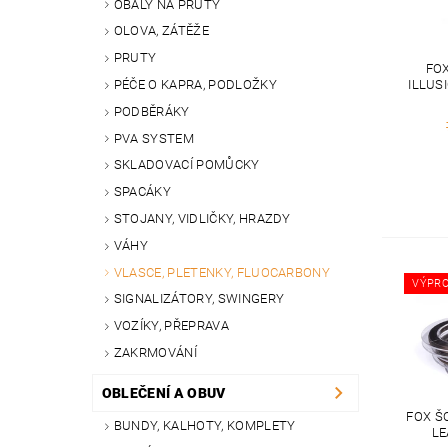
OBALY NA PRUTY
OLOVA, ZÁTĚŽE
PRUTY
FO
ILLUS
PÉČE O KAPRA, PODLOŽKY
PODBĚRÁKY
PVA SYSTEM
SKLADOVACÍ POMŮCKY
SPACÁKY
STOJANY, VIDLIČKY, HRAZDY
VÁHY
VLASCE, PLETENKY, FLUOCARBONY
VÝPRO
SIGNALIZÁTORY, SWINGERY
VOZÍKY, PŘEPRAVA
ZAKRMOVÁNÍ
OBLEČENÍ A OBUV
FOX Š
BUNDY, KALHOTY, KOMPLETY
LE