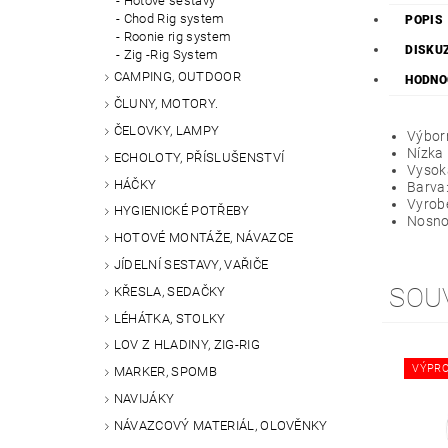
Hotové sestavy
Chod Rig system
POPIS
Roonie rig system
DISKU
Zig -Rig System
CAMPING, OUTDOOR
HODNO
ČLUNY, MOTORY.
ČELOVKY, LAMPY
Výborn
Nízka
ECHOLOTY, PŘÍSLUŠENSTVÍ
Vysoká
HÁČKY
Barva:
Vyrob
HYGIENICKÉ POTŘEBY
Nosno
HOTOVÉ MONTÁŽE, NÁVAZCE
JÍDELNÍ SESTAVY, VAŘIČE
SOU
KŘESLA, SEDAČKY
LÉHÁTKA, STOLKY
LOV Z HLADINY, ZIG-RIG
VÝPRO
MARKER, SPOMB
NAVIJÁKY
NÁVAZCOVÝ MATERIÁL, OLOVĚNKY