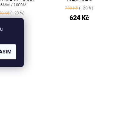
26MM / 1000M
780 Kč
(–20 %)
50 Kč
(–20 %)
624 Kč
440 Kč
bu
ASÍM