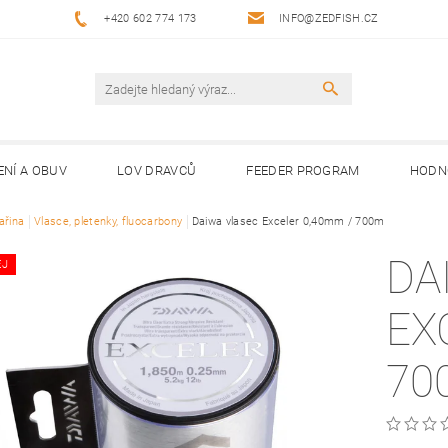
+420 602 774 173
INFO@ZEDFISH.CZ
ENÍ A OBUV
LOV DRAVCŮ
FEEDER PROGRAM
HODN
ařina
Vlasce, pletenky, fluocarbony
Daiwa vlasec Exceler 0,40mm / 700m
DA
EJ
EX
70