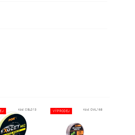
Kód:
CBL013
Kód:
CML168
EJ
VÝPRODEJ