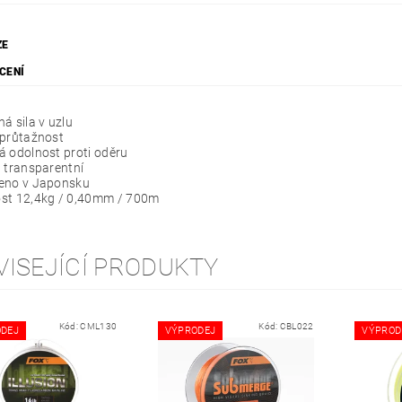
ZE
CENÍ
á sila v uzlu
 průtažnost
 odolnost proti oděru
 transparentní
eno v Japonsku
st 12,4kg / 0,40mm / 700m
VISEJÍCÍ PRODUKTY
Kód:
CML130
Kód:
CBL022
DEJ
VÝPRODEJ
VÝPROD