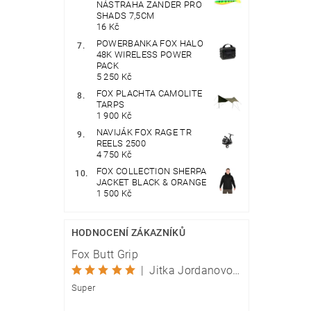
NÁSTRAHA ZANDER PRO
SHADS 7,5CM
16 Kč
POWERBANKA FOX HALO
48K WIRELESS POWER
PACK
5 250 Kč
FOX PLACHTA CAMOLITE
TARPS
1 900 Kč
NAVIJÁK FOX RAGE TR
REELS 2500
4 750 Kč
FOX COLLECTION SHERPA
JACKET BLACK & ORANGE
1 500 Kč
HODNOCENÍ ZÁKAZNÍKŮ
Fox Butt Grip
|
Jitka Jordanovová
Super