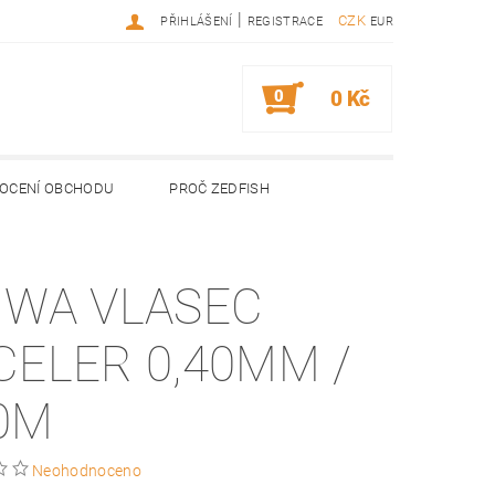
|
CZK
PŘIHLÁŠENÍ
REGISTRACE
EUR
0
0 Kč
OCENÍ OBCHODU
PROČ ZEDFISH
IWA VLASEC
CELER 0,40MM /
0M
Neohodnoceno