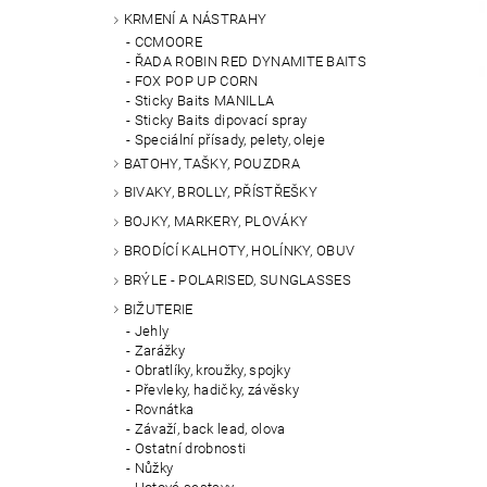
KRMENÍ A NÁSTRAHY
CCMOORE
ŘADA ROBIN RED DYNAMITE BAITS
FOX POP UP CORN
Sticky Baits MANILLA
Sticky Baits dipovací spray
Speciální přísady, pelety, oleje
BATOHY, TAŠKY, POUZDRA
BIVAKY, BROLLY, PŘÍSTŘEŠKY
BOJKY, MARKERY, PLOVÁKY
BRODÍCÍ KALHOTY, HOLÍNKY, OBUV
BRÝLE - POLARISED, SUNGLASSES
BIŽUTERIE
Jehly
Zarážky
Obratlíky, kroužky, spojky
Převleky, hadičky, závěsky
Rovnátka
Závaží, back lead, olova
Ostatní drobnosti
Nůžky