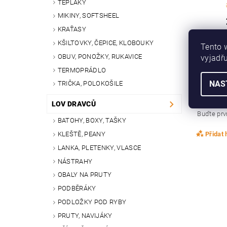
TEPLÁKY
MIKINY, SOFTSHEEL
KRAŤASY
KŠILTOVKY, ČEPICE, KLOBOUKY
Tento 
OBUV, PONOŽKY, RUKAVICE
vyjadřu
TERMOPRÁDLO
NAS
TRIČKA, POLOKOŠILE
Buďte prvn
Přid
LOV DRAVCŮ
Buďte prvn
BATOHY, BOXY, TAŠKY
Přidat
KLEŠTĚ, PEANY
LANKA, PLETENKY, VLASCE
NÁSTRAHY
OBALY NA PRUTY
PODBĚRÁKY
PODLOŽKY POD RYBY
PRUTY, NAVIJÁKY