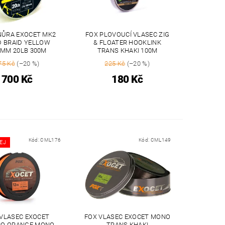
ŇŮRA EXOCET MK2
FOX PLOVOUCÍ VLASEC ZIG
 BRAID YELLOW
& FLOATER HOOKLINK
8MM 20LB 300M
TRANS KHAKI 100M
75 Kč
(–20 %)
225 Kč
(–20 %)
700 Kč
180 Kč
Kód:
CML176
Kód:
CML149
EJ
 VLASEC EXOCET
FOX VLASEC EXOCET MONO
RO ORANGE MONO
TRANS KHAKI