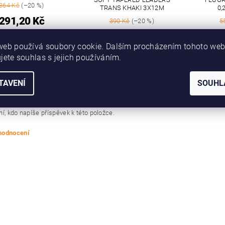
364 Kč
(–20 %)
TRANS KHAKI 3X12M
0,
291,20 Kč
390 Kč
(–20 %)
5
312 Kč
web používá soubory cookie. Dalším procházením tohoto we
jete souhlas s jejich používáním.
TAVENÍ
SOUHL
í, kdo napíše příspěvek k této položce.
at komentář
í, kdo napíše příspěvek k této položce.
 hodnocení