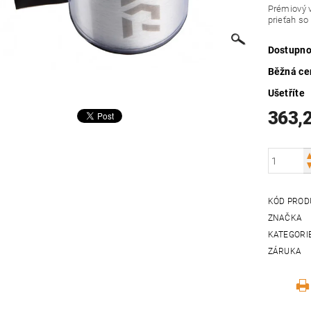
Prémiový v
prieťah so
Dostupno
Běžná ce
Ušetříte
363,
KÓD PROD
ZNAČKA
KATEGORI
ZÁRUKA