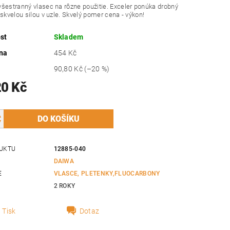
šestranný vlasec na rôzne použitie. Exceler ponúka drobný
 skvelou silou v uzle. Skvelý pomer cena - výkon!
st
Skladem
na
454 Kč
90,80 Kč
(–20 %)
20 Kč
UKTU
12885-040
DAIWA
E
VLASCE, PLETENKY,FLUOCARBONY
2 ROKY
Tisk
Dotaz