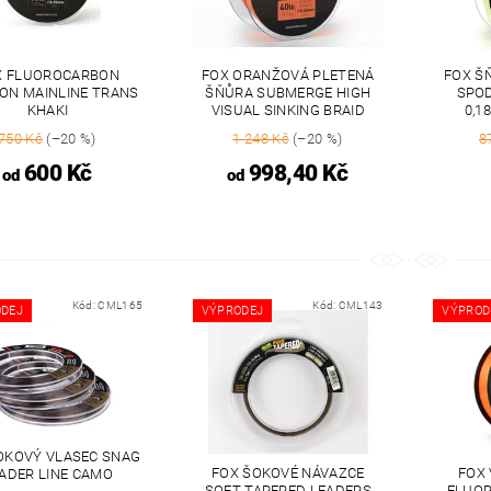
X FLUOROCARBON
FOX ORANŽOVÁ PLETENÁ
FOX Š
ION MAINLINE TRANS
ŠŇŮRA SUBMERGE HIGH
SPOD
KHAKI
VISUAL SINKING BRAID
0,1
750 Kč
(–20 %)
1 248 Kč
(–20 %)
8
600 Kč
998,40 Kč
od
od
Kód:
CML165
Kód:
CML143
DEJ
VÝPRODEJ
VÝPROD
OKOVÝ VLASEC SNAG
FOX ŠOKOVÉ NÁVAZCE
FOX
ADER LINE CAMO
SOFT TAPERED LEADERS
FLUO