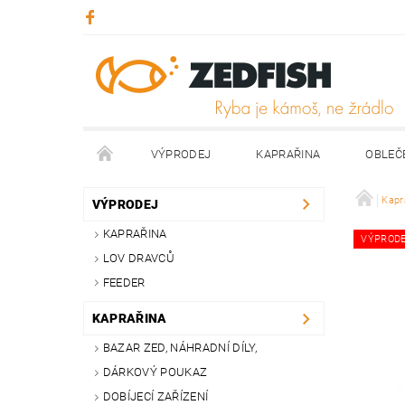
VÝPRODEJ
KAPRAŘINA
OBLEČ
KONTAKTY
NAPIŠTE NÁM
Kapr
VÝPRODEJ
KAPRAŘINA
VÝPROD
LOV DRAVCŮ
FEEDER
KAPRAŘINA
BAZAR ZED, NÁHRADNÍ DÍLY,
DÁRKOVÝ POUKAZ
DOBÍJECÍ ZAŘÍZENÍ