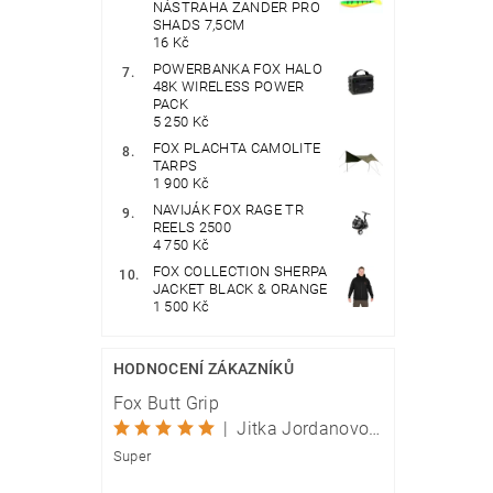
NÁSTRAHA ZANDER PRO
SHADS 7,5CM
16 Kč
POWERBANKA FOX HALO
48K WIRELESS POWER
PACK
5 250 Kč
FOX PLACHTA CAMOLITE
TARPS
1 900 Kč
NAVIJÁK FOX RAGE TR
REELS 2500
4 750 Kč
FOX COLLECTION SHERPA
JACKET BLACK & ORANGE
1 500 Kč
HODNOCENÍ ZÁKAZNÍKŮ
Fox Butt Grip
|
Jitka Jordanovová
Super