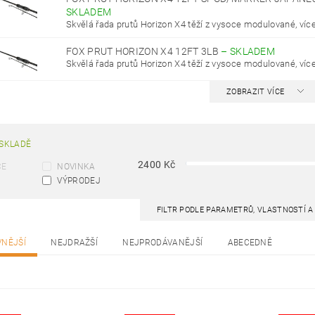
SKLADEM
Skvělá řada prutů Horizon X4 těží z vysoce modulované, víc
FOX PRUT HORIZON X4 12FT 3LB
–
SKLADEM
Skvělá řada prutů Horizon X4 těží z vysoce modulované, víc
ZOBRAZIT VÍCE
SKLADĚ
2400
Kč
CE
NOVINKA
VÝPRODEJ
FILTR PODLE PARAMETRŮ, VLASTNOSTÍ 
VNĚJŠÍ
NEJDRAŽŠÍ
NEJPRODÁVANĚJŠÍ
ABECEDNĚ