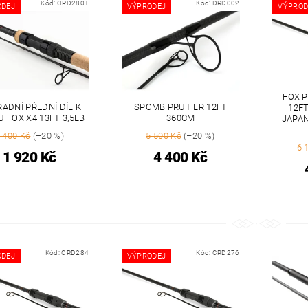
Kód:
CRD280T
Kód:
DRD002
ODEJ
VÝPRODEJ
VÝPROD
FOX 
ADNÍ PŘEDNÍ DÍL K
SPOMB PRUT LR 12FT
12F
 FOX X4 13FT 3,5LB
360CM
JAPAN
 400 Kč
(–20 %)
5 500 Kč
(–20 %)
6 
1 920 Kč
4 400 Kč
Kód:
CRD284
Kód:
CRD276
ODEJ
VÝPRODEJ