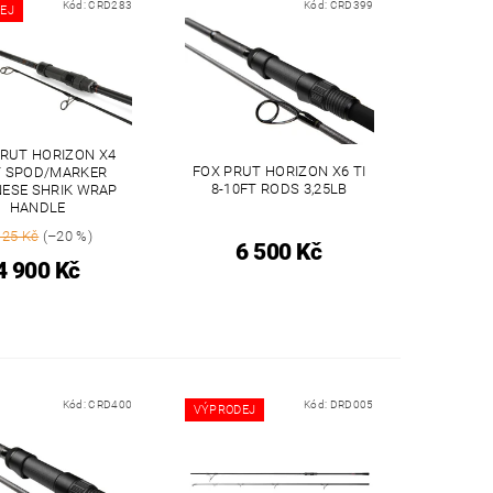
Kód:
CRD283
Kód:
CRD399
EJ
PRUT HORIZON X4
FOX PRUT HORIZON X6 TI
T SPOD/MARKER
8-10FT RODS 3,25LB
ESE SHRIK WRAP
HANDLE
125 Kč
(–20 %)
6 500 Kč
4 900 Kč
Kód:
CRD400
Kód:
DRD005
VÝPRODEJ