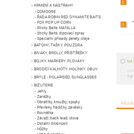
2.
KRMENÍ A NÁSTRAHY
CCMOORE
ŘADA ROBIN RED DYNAMITE BAITS
FOX POP UP CORN
3.
Sticky Baits MANILLA
Sticky Baits dipovací spray
Speciální přísady, pelety, oleje
BATOHY, TAŠKY, POUZDRA
BIVAKY, BROLLY, PŘÍSTŘEŠKY
BOJKY, MARKERY, PLOVÁKY
NA 
BRODÍCÍ KALHOTY, HOLÍNKY, OBUV
AK
TIP
BRÝLE - POLARISED, SUNGLASSES
BIŽUTERIE
Jehly
Zarážky
Obratlíky, kroužky, spojky
NEJLE
Převleky, hadičky, závěsky
Rovnátka
Závaží, back lead, olova
Ostatní drobnosti
Nůžky