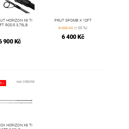
UT HORIZON X6 TI
PRUT SPOMB X 12FT
FT RODS 3,75LB
8 000 Kč
(–20 %)
6 400 Kč
6 900 Kč
Kód:
CRD353
EJ
OX HORIZON X6 TI