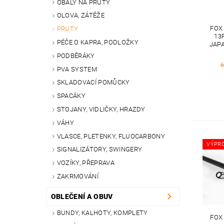
OBALY NA PRUTY
OLOVA, ZÁTĚŽE
FOX
PRUTY
13
PÉČE O KAPRA, PODLOŽKY
JAP
PODBĚRÁKY
6
PVA SYSTEM
SKLADOVACÍ POMŮCKY
SPACÁKY
STOJANY, VIDLIČKY, HRAZDY
VÁHY
VLASCE, PLETENKY, FLUOCARBONY
VÝPR
SIGNALIZÁTORY, SWINGERY
VOZÍKY, PŘEPRAVA
ZAKRMOVÁNÍ
OBLEČENÍ A OBUV
BUNDY, KALHOTY, KOMPLETY
FOX