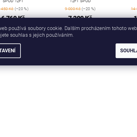
SPOD 12FT
12FT SPOD
 450 Kč
(–20 %)
9 000 Kč
(–20 %)
14 
6 760 Kč
7 200 Kč
1
web používá soubory cookie. Dalším procházením tohoto we
jete souhlas s jejich používáním.
TAVENÍ
SOUHL