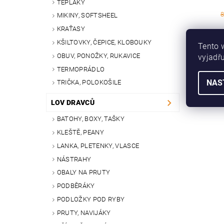
TEPLÁKY
8
MIKINY, SOFTSHEEL
KRAŤASY
KŠILTOVKY, ČEPICE, KLOBOUKY
Tento 
OBUV, PONOŽKY, RUKAVICE
vyjadřu
TERMOPRÁDLO
NAS
TRIČKA, POLOKOŠILE
LOV DRAVCŮ
BATOHY, BOXY, TAŠKY
KLEŠTĚ, PEANY
LANKA, PLETENKY, VLASCE
NÁSTRAHY
OBALY NA PRUTY
PODBĚRÁKY
PODLOŽKY POD RYBY
PRUTY, NAVIJÁKY