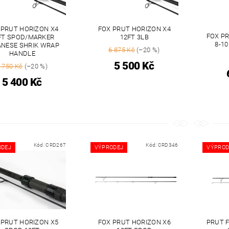
 PRUT HORIZON X4
FOX PRUT HORIZON X4
FOX PR
FT SPOD/MARKER
12FT 3LB
8-10
ANESE SHRIK WRAP
6 875 Kč
(–20 %)
HANDLE
5 500 Kč
 750 Kč
(–20 %)
5 400 Kč
Kód:
CRD267
Kód:
CRD346
ODEJ
VÝPRODEJ
VÝPROD
 PRUT HORIZON X5
FOX PRUT HORIZON X6
PRUT F