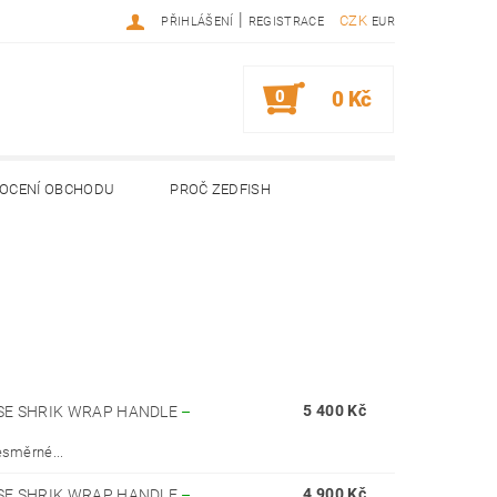
|
CZK
PŘIHLÁŠENÍ
REGISTRACE
EUR
0
0 Kč
OCENÍ OBCHODU
PROČ ZEDFISH
5 400 Kč
SE SHRIK WRAP HANDLE
–
esměrné...
4 900 Kč
SE SHRIK WRAP HANDLE
–