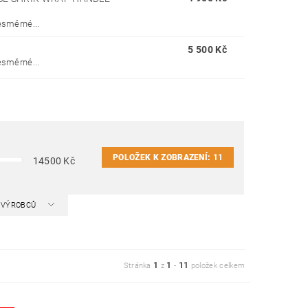
esměrné...
5 500 Kč
esměrné...
POLOŽEK K ZOBRAZENÍ:
11
14500
Kč
A VÝROBCŮ
1
1
11
Stránka
z
-
položek celkem