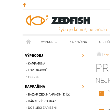
VÝPRODEJ
KAPRAŘINA
OBLEČ
KONTAKTY
NAPIŠTE NÁM
Kapr
VÝPRODEJ
KAPRAŘINA
PR
LOV DRAVCŮ
FEEDER
NEJ
KAPRAŘINA
1.
BAZAR ZED, NÁHRADNÍ DÍLY,
DÁRKOVÝ POUKAZ
DOBÍJECÍ ZAŘÍZENÍ