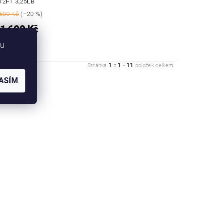
12FT 3,25LB
500 Kč
(–20 %)
1 600 Kč
bu
1
1
11
Stránka
z
-
položek celkem
ASÍM