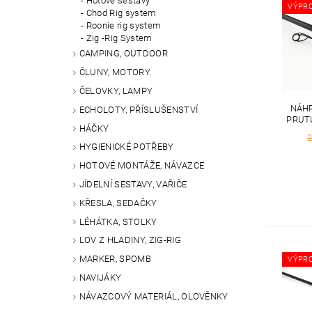
Hotové sestavy
VÝPR
Chod Rig system
Roonie rig system
Zig -Rig System
CAMPING, OUTDOOR
ČLUNY, MOTORY.
ČELOVKY, LAMPY
NÁHR
ECHOLOTY, PŘÍSLUŠENSTVÍ
PRUTU
HÁČKY
2
HYGIENICKÉ POTŘEBY
HOTOVÉ MONTÁŽE, NÁVAZCE
JÍDELNÍ SESTAVY, VAŘIČE
KŘESLA, SEDAČKY
LÉHÁTKA, STOLKY
LOV Z HLADINY, ZIG-RIG
MARKER, SPOMB
VÝPR
NAVIJÁKY
NÁVAZCOVÝ MATERIÁL, OLOVĚNKY