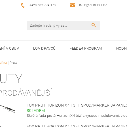
+420 602 774 173
INFO@ZEDFISH.CZ
ENÍ A OBUV
LOV DRAVCŮ
FEEDER PROGRAM
HODN
ařina
Pruty
UTY
PRODÁVANĚJŠÍ
FOX PRUT HORIZON X4 13FT SPOD/MARKER JAPANE
SKLADEM
Skvělá řada prutů Horizon X4 těží z vysoce modulované, víc
FOX PRUT HORIZON X4 12FT SPOD/MARKER JAPANE