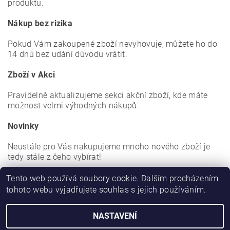
produktu.
Nákup bez rizika
Pokud Vám zakoupené zboží nevyhovuje, můžete ho do
14 dnů bez udání důvodu vrátit.
Zboží v Akci
Pravidelně aktualizujeme sekci akční zboží, kde máte
možnost velmi výhodných nákupů.
Novinky
Neustále pro Vás nakupujeme mnoho nového zboží je
tedy stále z čeho vybírat!
Tento web používá soubory cookie. Dalším procházením
tohoto webu vyjadřujete souhlas s jejich používáním.
|
|
|
|
Zboží.cz
Heureka.cz
KAPRAŘINA
OBLEČENÍ, OBUV
DRAVCI
NASTAVENÍ
2026 © ZedFish - rybářská speciálka, všechna práva vyhrazena