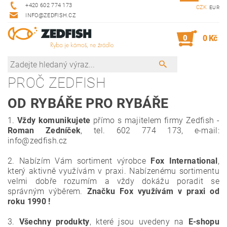
+420 602 774 173
CZK
EUR
INFO@ZEDFISH.CZ
0
0 Kč
PROČ ZEDFISH
OD RYBÁŘE PRO RYBÁŘE
1.
Vždy
komunikujete
přímo s majitelem firmy Zedfish -
Roman Zedníček
, tel. 602 774 173, e-mail:
info@zedfish.cz
2. Nabízím Vám sortiment výrobce
Fox International
,
který aktivně využívám v praxi. Nabízenému sortimentu
velmi
dobře rozumím a vždy dokážu poradit se
správným výběrem.
Značku Fox využívám v praxi od
roku 1990 !
3.
Všechny produkty
, které jsou uvedeny na
E-shopu