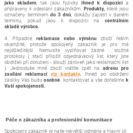
jako skladem
, tak jsou fyzicky
ihned k dispozici
a
připraveny k odeslání zákazníkům.
Produkty,
které jsou
označeny termínem
do 3 dnů
, dokážu zajistit v daném
termínu, pokud jsou k dispozici na
centrálním
skladě výrobce.
4. Případné
reklamace nebo výměnu
zboží řeším
okamžitě, protože spokojený zákazník je pro mě
nejdůležitější.
Nemusíte vyplňovat žádné složité
protokoly ( stačí přiložit objednávkový list, který jste
obdrželi při doručení - slouží zároveň jako reklamační list
). Jednoduše mně zboží vrátíte zpět na
adresu pro
zasílání reklamací
viz kontakty
.
Ihned po obdržení
zásilky Vás budu
osobně
kontaktovat a vše dořešíme
k
Vaší spokojenosti.
Péče o zákazníka a profesionální komunikace
Spokojený zákazník je naše největší odměna a hlavní cíl