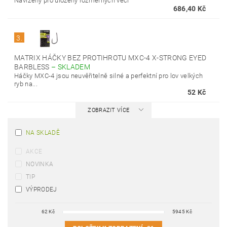
Navržený pro uložený rozměrných věcí
686,40 Kč
3.
MATRIX HÁČKY BEZ PROTIHROTU MXC-4 X-STRONG EYED
BARBLESS
–
SKLADEM
Háčky MXC-4 jsou neuvěřitelně silné a perfektní pro lov velkých
ryb na...
52 Kč
ZOBRAZIT VÍCE
NA SKLADĚ
AKCE
NOVINKA
TIP
VÝPRODEJ
62
Kč
5945
Kč