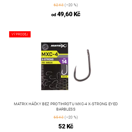
62 Kč
(–20 %)
49,60 Kč
od
VÝPRODEJ
MATRIX HÁČKY BEZ PROTIHROTU MXC-4 X-STRONG EYED
BARBLESS
65 Kč
(–20 %)
52 Kč