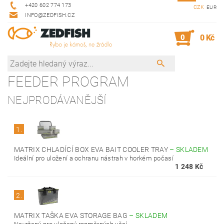
+420 602 774 173
CZK
EUR
INFO@ZEDFISH.CZ
0
0 Kč
FEEDER PROGRAM
NEJPRODÁVANĚJŠÍ
1.
MATRIX CHLADÍCÍ BOX EVA BAIT COOLER TRAY
–
SKLADEM
Ideální pro uložení a ochranu nástrah v horkém počasí
1 248 Kč
2.
MATRIX TAŠKA EVA STORAGE BAG
–
SKLADEM