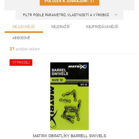
POLOŽEK K ZOBRAZENÍ:
21
FILTR PODLE PARAMETRŮ, VLASTNOSTÍ A VÝROBCŮ
NEJLEVNĚJŠÍ
NEJDRAŽŠÍ
NEJPRODÁVANĚJŠÍ
ABECEDNĚ
21
položek celkem
VÝPRODEJ
MATRIX OBRATLÍKY BARRELL SWIVELS