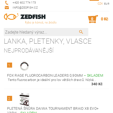
+420 602 774 173
CZK
EUR
INFO@ZEDFISH.CZ
0
0 Kč
LANKA, PLETENKY, VLASCE
NEJPRODÁVANĚJŠÍ
1.
FOX RAGE FLUOROCARBON LEADERS 0,90MM
–
SKLADEM
Tento fluorocarbon je ideální pro lov větších dravců. Nízká...
340 Kč
2.
PLETENÁ ŠŇŮRA DAIWA TOURNAMENT BRAID X8 EVO+