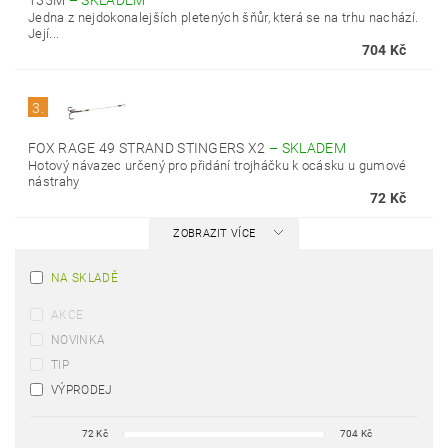
135M
–
SKLADEM
Jedna z nejdokonalejších pletených šňůr, která se na trhu nachází.
Její...
704 Kč
3.
FOX RAGE 49 STRAND STINGERS X2
–
SKLADEM
Hotový návazec určený pro přidání trojháčku k ocásku u gumové
nástrahy
72 Kč
ZOBRAZIT VÍCE
NA SKLADĚ
AKCE
NOVINKA
TIP
VÝPRODEJ
72
Kč
704
Kč