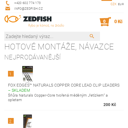
+420 602 774 173
CZK
EUR
INFO@ZEDFISH.CZ
0
0 Kč
HOTOVÉ MONTÁŽE, NÁVAZCE
NEJPRODÁVANĚJŠÍ
1.
FOX EDGES™ NATURALS COPPER CORE LEAD CLIP LEADERS
–
SKLADEM
Šňůra Naturals Copper-Core tvořená měděným „řetízkem“ a
opletem
200 Kč
2.