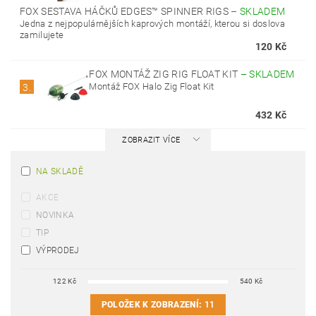
FOX SESTAVA HÁČKŮ EDGES™ SPINNER RIGS
–
SKLADEM
Jedna z nejpopulárnějších kaprových montáží, kterou si doslova
zamilujete
120 Kč
FOX MONTÁŽ ZIG RIG FLOAT KIT
–
SKLADEM
Montáž FOX Halo Zig Float Kit
3.
432 Kč
ZOBRAZIT VÍCE
NA SKLADĚ
AKCE
NOVINKA
TIP
VÝPRODEJ
122
Kč
540
Kč
POLOŽEK K ZOBRAZENÍ:
11