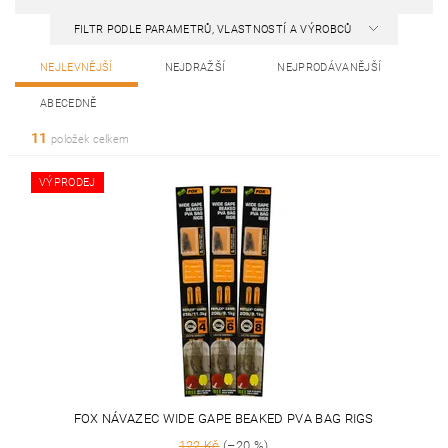
FILTR PODLE PARAMETRŮ, VLASTNOSTÍ A VÝROBCŮ
NEJLEVNĚJŠÍ
NEJDRAŽŠÍ
NEJPRODÁVANĚJŠÍ
ABECEDNĚ
11
položek celkem
VÝPRODEJ
FOX NÁVAZEC WIDE GAPE BEAKED PVA BAG RIGS
122 Kč
(–20 %)