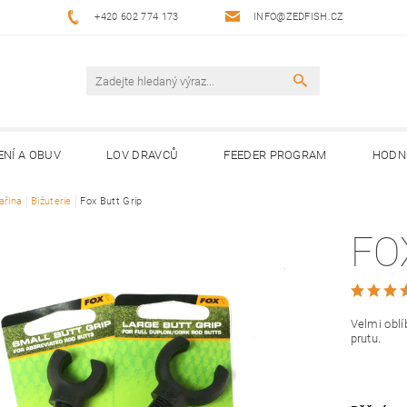
+420 602 774 173
INFO@ZEDFISH.CZ
ENÍ A OBUV
LOV DRAVCŮ
FEEDER PROGRAM
HODN
ařina
Bižuterie
Fox Butt Grip
FO
Velmi oblí
prutu.