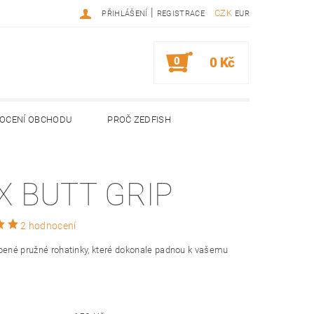
|
CZK
PŘIHLÁŠENÍ
REGISTRACE
EUR
0
0 Kč
OCENÍ OBCHODU
PROČ ZEDFISH
X BUTT GRIP
2 hodnocení
bené pružné rohatinky, které dokonale padnou k vašemu