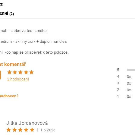
ZE
ENÍ (2)
small - abbreviated handles
medium - skinny cork + duplon handles
í, kdo napíše příspěvek k této položce.
at komentář
0
5
4
0x
2 hodnocení
3
0x
2
0x
 hodnocení
1
0x
Jitka Jordanovová
|
1.5.2026