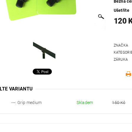
Běžná ce
Ušetříte
120 
ZNAČKA
KATEGORI
ZÁRUKA
LTE VARIANTU
---: Grip medium
Skladem
150 Kč