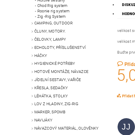
Hotové sestavy
DISKU
Chod Rig system
Roonie rig system
HODNOC
Zig -Rig System
CAMPING, OUTDOOR
velikost 
ČLUNY, MOTORY.
ČELOVKY, LAMPY
velikost 
ECHOLOTY, PŘÍSLUŠENSTVÍ
Buďte prvn
HÁČKY
HYGIENICKÉ POTŘEBY
Přid
5,
HOTOVÉ MONTÁŽE, NÁVAZCE
JÍDELNÍ SESTAVY, VAŘIČE
KŘESLA, SEDAČKY
LÉHÁTKA, STOLKY
Přidat
LOV Z HLADINY, ZIG-RIG
MARKER, SPOMB
NAVIJÁKY
JJ
NÁVAZCOVÝ MATERIÁL, OLOVĚNKY