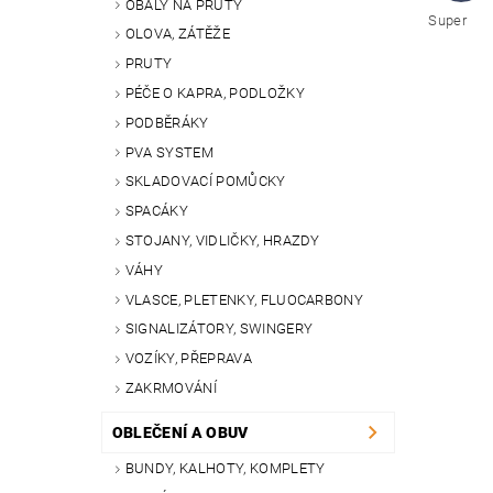
OBALY NA PRUTY
Super
OLOVA, ZÁTĚŽE
PRUTY
PÉČE O KAPRA, PODLOŽKY
PODBĚRÁKY
PVA SYSTEM
SKLADOVACÍ POMŮCKY
SPACÁKY
STOJANY, VIDLIČKY, HRAZDY
VÁHY
VLASCE, PLETENKY, FLUOCARBONY
SIGNALIZÁTORY, SWINGERY
VOZÍKY, PŘEPRAVA
ZAKRMOVÁNÍ
OBLEČENÍ A OBUV
BUNDY, KALHOTY, KOMPLETY