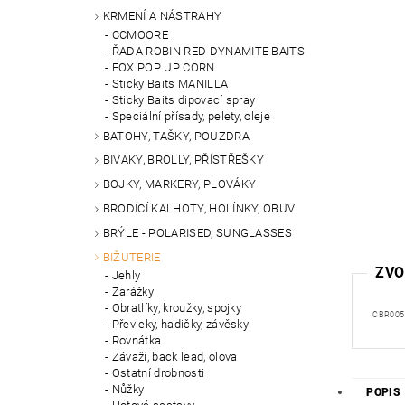
KRMENÍ A NÁSTRAHY
CCMOORE
ŘADA ROBIN RED DYNAMITE BAITS
FOX POP UP CORN
Sticky Baits MANILLA
Sticky Baits dipovací spray
Speciální přísady, pelety, oleje
BATOHY, TAŠKY, POUZDRA
BIVAKY, BROLLY, PŘÍSTŘEŠKY
BOJKY, MARKERY, PLOVÁKY
BRODÍCÍ KALHOTY, HOLÍNKY, OBUV
BRÝLE - POLARISED, SUNGLASSES
BIŽUTERIE
ZVO
Jehly
Zarážky
Obratlíky, kroužky, spojky
CBR005
Převleky, hadičky, závěsky
Rovnátka
Závaží, back lead, olova
Ostatní drobnosti
Nůžky
POPIS