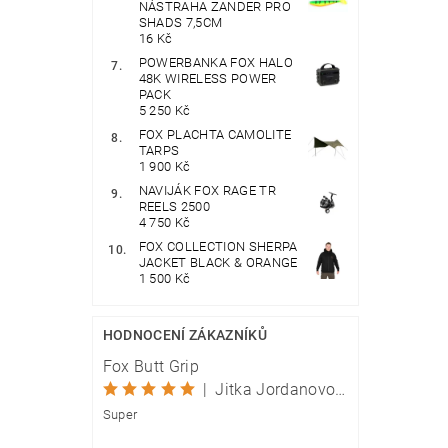
NÁSTRAHA ZANDER PRO
SHADS 7,5CM
16 Kč
POWERBANKA FOX HALO
48K WIRELESS POWER
PACK
5 250 Kč
FOX PLACHTA CAMOLITE
TARPS
1 900 Kč
NAVIJÁK FOX RAGE TR
REELS 2500
4 750 Kč
FOX COLLECTION SHERPA
JACKET BLACK & ORANGE
1 500 Kč
HODNOCENÍ ZÁKAZNÍKŮ
Fox Butt Grip
|
Jitka Jordanovová
Super