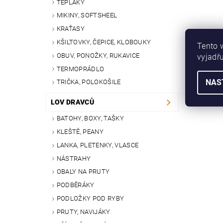
TEPLÁKY
MIKINY, SOFTSHEEL
KRAŤASY
KŠILTOVKY, ČEPICE, KLOBOUKY
Tento 
OBUV, PONOŽKY, RUKAVICE
vyjadřu
TERMOPRÁDLO
NAS
TRIČKA, POLOKOŠILE
LOV DRAVCŮ
BATOHY, BOXY, TAŠKY
KLEŠTĚ, PEANY
LANKA, PLETENKY, VLASCE
NÁSTRAHY
OBALY NA PRUTY
PODBĚRÁKY
PODLOŽKY POD RYBY
PRUTY, NAVIJÁKY