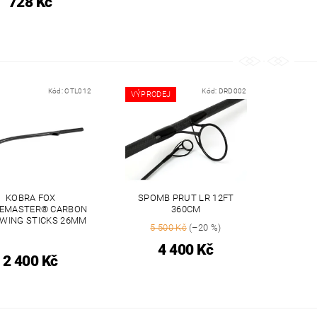
728 Kč
Kód:
CTL012
Kód:
DRD002
VÝPRODEJ
KOBRA FOX
SPOMB PRUT LR 12FT
EMASTER® CARBON
360CM
WING STICKS 26MM
5 500 Kč
(–20 %)
4 400 Kč
2 400 Kč