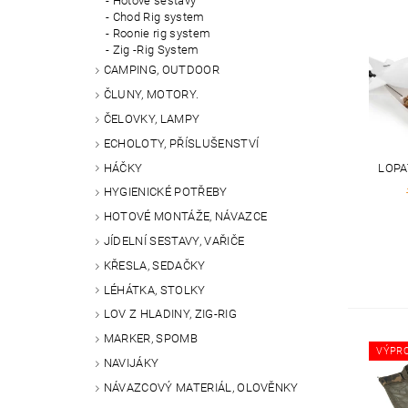
Hotové sestavy
Chod Rig system
Roonie rig system
Zig -Rig System
CAMPING, OUTDOOR
ČLUNY, MOTORY.
ČELOVKY, LAMPY
ECHOLOTY, PŘÍSLUŠENSTVÍ
HÁČKY
LOPA
HYGIENICKÉ POTŘEBY
HOTOVÉ MONTÁŽE, NÁVAZCE
JÍDELNÍ SESTAVY, VAŘIČE
KŘESLA, SEDAČKY
LÉHÁTKA, STOLKY
LOV Z HLADINY, ZIG-RIG
MARKER, SPOMB
VÝPR
NAVIJÁKY
NÁVAZCOVÝ MATERIÁL, OLOVĚNKY