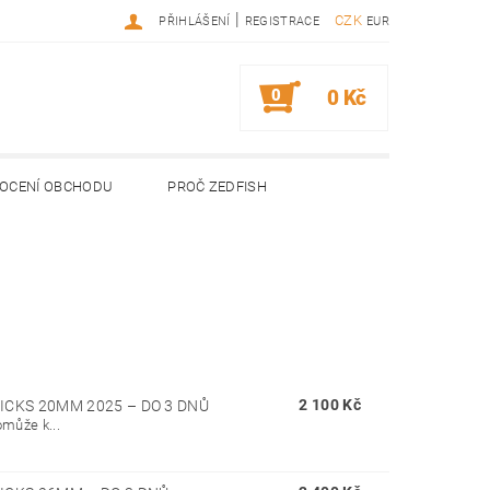
|
CZK
PŘIHLÁŠENÍ
REGISTRACE
EUR
0
0 Kč
OCENÍ OBCHODU
PROČ ZEDFISH
2 100 Kč
ICKS 20MM 2025
–
DO 3 DNŮ
omůže k...