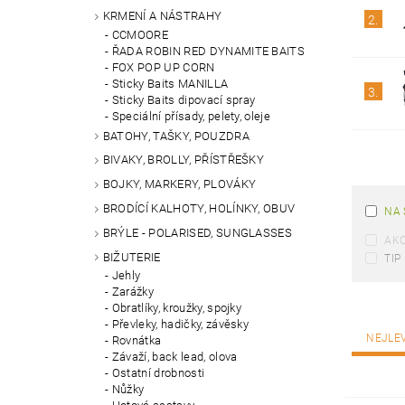
KRMENÍ A NÁSTRAHY
2.
CCMOORE
ŘADA ROBIN RED DYNAMITE BAITS
FOX POP UP CORN
Sticky Baits MANILLA
3.
Sticky Baits dipovací spray
Speciální přísady, pelety, oleje
BATOHY, TAŠKY, POUZDRA
BIVAKY, BROLLY, PŘÍSTŘEŠKY
BOJKY, MARKERY, PLOVÁKY
BRODÍCÍ KALHOTY, HOLÍNKY, OBUV
NA 
BRÝLE - POLARISED, SUNGLASSES
AK
BIŽUTERIE
TIP
Jehly
Zarážky
Obratlíky, kroužky, spojky
Převleky, hadičky, závěsky
NEJLE
Rovnátka
Závaží, back lead, olova
Ostatní drobnosti
Nůžky