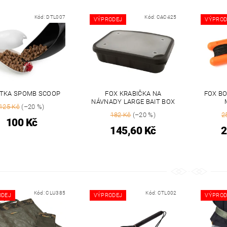
Kód:
DTL007
Kód:
CAC425
VÝPRODEJ
VÝPROD
TKA SPOMB SCOOP
FOX KRABIČKA NA
FOX BO
NÁVNADY LARGE BAIT BOX
125 Kč
(–20 %)
182 Kč
(–20 %)
2
100 Kč
145,60 Kč
2
Kód:
CLU385
Kód:
CTL002
ODEJ
VÝPRODEJ
VÝPROD