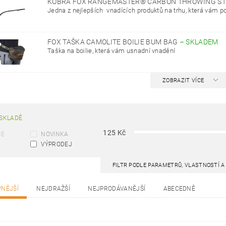
KOBRA FOX RANGEMASTER® CARBON THROWING S
Jedna z nejlepších vnadících produktů na trhu, která vám p
FOX TAŠKA CAMOLITE BOILIE BUM BAG
–
SKLADEM
Taška na boilie, která vám usnadní vnadění
ZOBRAZIT VÍCE
SKLADĚ
125
Kč
CE
NOVINKA
VÝPRODEJ
FILTR PODLE PARAMETRŮ, VLASTNOSTÍ 
VNĚJŠÍ
NEJDRAŽŠÍ
NEJPRODÁVANĚJŠÍ
ABECEDNĚ