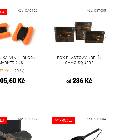
Kód:
CAC426
Kód:
CBT005
EJ
JKA MINI H-BLOCK
FOX PLASTOVÝ KBELÍK
MARKER 2KS
CAMO SQUERE
57 Kč
(–20 %)
05,60 Kč
286 Kč
od
Kód:
CLU317
Kód:
CTL004
EJ
VÝPRODEJ