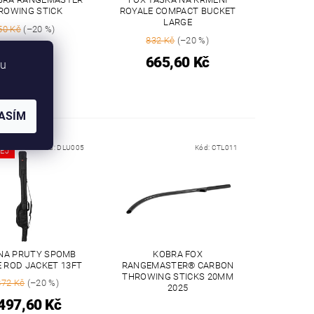
ROWING STICK
ROYALE COMPACT BUCKET
LARGE
50 Kč
(–20 %)
832 Kč
(–20 %)
440 Kč
665,60 Kč
bu
ASÍM
Kód:
DLU005
Kód:
CTL011
EJ
NA PRUTY SPOMB
KOBRA FOX
 ROD JACKET 13FT
RANGEMASTER® CARBON
THROWING STICKS 20MM
872 Kč
(–20 %)
2025
497,60 Kč