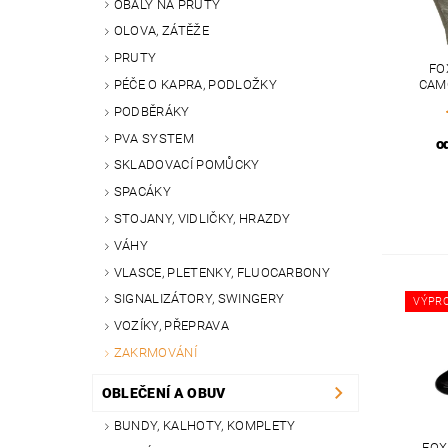
OBALY NA PRUTY
OLOVA, ZÁTĚŽE
PRUTY
FO
CAMO
PÉČE O KAPRA, PODLOŽKY
PODBĚRÁKY
PVA SYSTEM
o
SKLADOVACÍ POMŮCKY
SPACÁKY
STOJANY, VIDLIČKY, HRAZDY
VÁHY
VLASCE, PLETENKY, FLUOCARBONY
SIGNALIZÁTORY, SWINGERY
VÝPR
VOZÍKY, PŘEPRAVA
ZAKRMOVÁNÍ
OBLEČENÍ A OBUV
BUNDY, KALHOTY, KOMPLETY
FOX