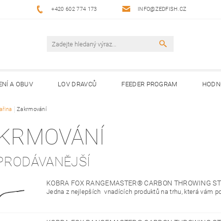
+420 602 774 173
INFO@ZEDFISH.CZ
ENÍ A OBUV
LOV DRAVCŮ
FEEDER PROGRAM
HODN
ařina
Zakrmování
KRMOVÁNÍ
PRODÁVANĚJŠÍ
KOBRA FOX RANGEMASTER® CARBON THROWING ST
Jedna z nejlepších vnadících produktů na trhu, která vám p