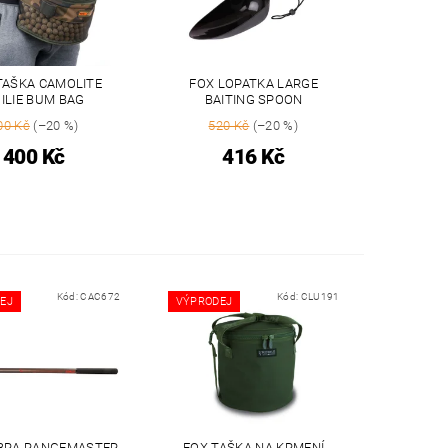
TAŠKA CAMOLITE
FOX LOPATKA LARGE
ILIE BUM BAG
BAITING SPOON
00 Kč
(–20 %)
520 Kč
(–20 %)
400 Kč
416 Kč
Kód:
CAC672
Kód:
CLU191
EJ
VÝPRODEJ
BRA RANGEMASTER
FOX TAŠKA NA KRMENÍ