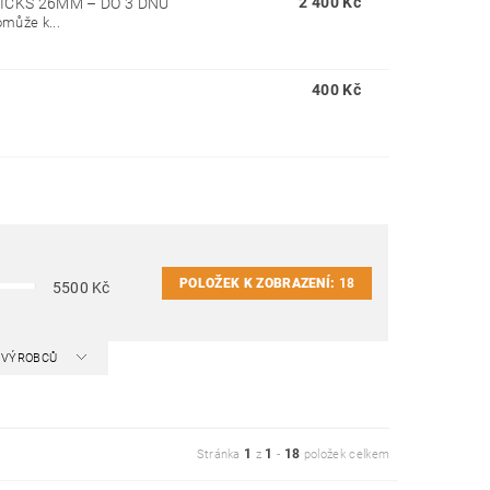
2 400 Kč
TICKS 26MM
–
DO 3 DNŮ
omůže k...
400 Kč
POLOŽEK K ZOBRAZENÍ:
18
5500
Kč
A VÝROBCŮ
1
1
18
Stránka
z
-
položek celkem