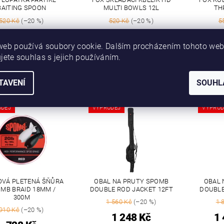
BAITING SPOON
MULTI BOWLS 12L
TH
520 Kč
(–20 %)
520 Kč
(–20 %)
5
416 Kč
416 Kč
web používá soubory cookie. Dalším procházením tohoto we
jete souhlas s jejich používáním.
TAVENÍ
SOUHL
Kód:
DBL001
Kód:
DLU004
ODEJ
VÝPRODEJ
VÝPROD
VÁ PLETENÁ ŠŇŮRA
OBAL NA PRUTY SPOMB
OBAL 
MB BRAID 18MM /
DOUBLE ROD JACKET 12FT
DOUBLE
300M
1 560 Kč
(–20 %)
1 
910 Kč
(–20 %)
1 248 Kč
1 