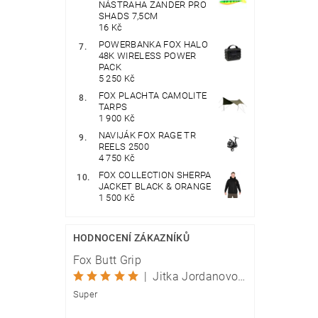
NÁSTRAHA ZANDER PRO
SHADS 7,5CM
16 Kč
POWERBANKA FOX HALO
48K WIRELESS POWER
PACK
5 250 Kč
FOX PLACHTA CAMOLITE
TARPS
1 900 Kč
NAVIJÁK FOX RAGE TR
REELS 2500
4 750 Kč
FOX COLLECTION SHERPA
JACKET BLACK & ORANGE
1 500 Kč
HODNOCENÍ ZÁKAZNÍKŮ
Fox Butt Grip
|
Jitka Jordanovová
Super