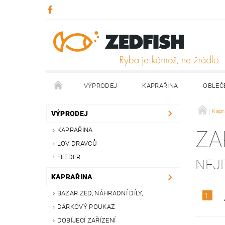
VÝPRODEJ
KAPRAŘINA
OBLEČ
KONTAKTY
NAPIŠTE NÁM
Kapr
VÝPRODEJ
KAPRAŘINA
ZA
LOV DRAVCŮ
FEEDER
NEJ
KAPRAŘINA
BAZAR ZED, NÁHRADNÍ DÍLY,
1.
DÁRKOVÝ POUKAZ
DOBÍJECÍ ZAŘÍZENÍ