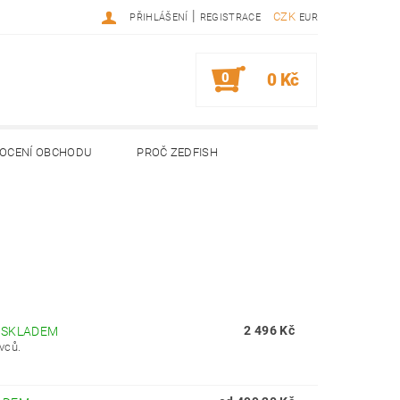
|
CZK
PŘIHLÁŠENÍ
REGISTRACE
EUR
0
0 Kč
OCENÍ OBCHODU
PROČ ZEDFISH
2 496 Kč
–
SKLADEM
vců.