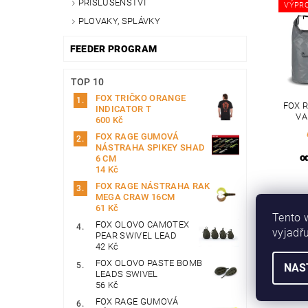
PŘÍSLUŠENSTVÍ
VÝPR
PLOVAKY, SPLÁVKY
FEEDER PROGRAM
TOP 10
FOX TRIČKO ORANGE
FOX 
INDICATOR T
VA
600 Kč
FOX RAGE GUMOVÁ
NÁSTRAHA SPIKEY SHAD
o
6 CM
14 Kč
FOX RAGE NÁSTRAHA RAK
MEGA CRAW 16CM
61 Kč
Tento 
FOX OLOVO CAMOTEX
vyjadřu
PEAR SWIVEL LEAD
42 Kč
FOX OLOVO PASTE BOMB
NAS
LEADS SWIVEL
56 Kč
FOX RAGE GUMOVÁ