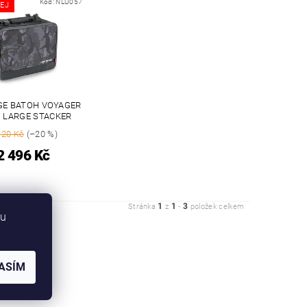
Kód:
NLU057
EJ
GE BATOH VOYAGER
 LARGE STACKER
120 Kč
(–20 %)
2 496 Kč
1
1
3
Stránka
z
-
položek celkem
bu
ASÍM