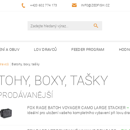
+420 602 774 173
INFO@ZEDFISH.CZ
ENÍ A OBUV
LOV DRAVCŮ
FEEDER PROGRAM
HODN
dravců
Batohy, boxy, tašky
TOHY, BOXY, TAŠKY
PRODÁVANĚJŠÍ
FOX RAGE BATOH VOYAGER CAMO LARGE STACKER
Ideální pro uložení vašeho kompletního vybavení při lovu dra