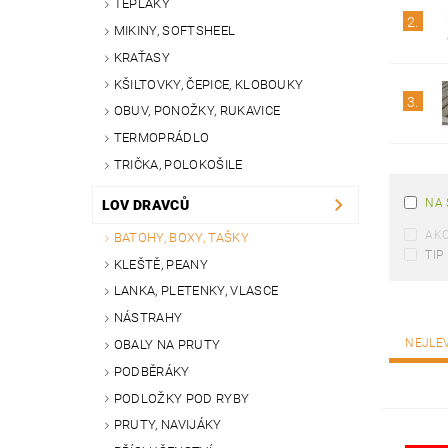
TEPLÁKY
2.
MIKINY, SOFTSHEEL
KRAŤASY
KŠILTOVKY, ČEPICE, KLOBOUKY
3.
OBUV, PONOŽKY, RUKAVICE
TERMOPRÁDLO
TRIČKA, POLOKOŠILE
NA 
LOV DRAVCŮ
AK
BATOHY, BOXY, TAŠKY
TIP
KLEŠTĚ, PEANY
LANKA, PLETENKY, VLASCE
NÁSTRAHY
NEJLE
OBALY NA PRUTY
PODBĚRÁKY
PODLOŽKY POD RYBY
PRUTY, NAVIJÁKY