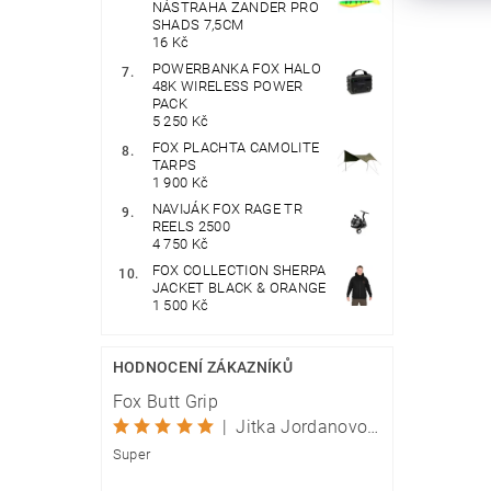
NÁSTRAHA ZANDER PRO
SHADS 7,5CM
16 Kč
POWERBANKA FOX HALO
48K WIRELESS POWER
PACK
5 250 Kč
FOX PLACHTA CAMOLITE
TARPS
1 900 Kč
NAVIJÁK FOX RAGE TR
REELS 2500
4 750 Kč
FOX COLLECTION SHERPA
JACKET BLACK & ORANGE
1 500 Kč
HODNOCENÍ ZÁKAZNÍKŮ
Fox Butt Grip
|
Jitka Jordanovová
Super