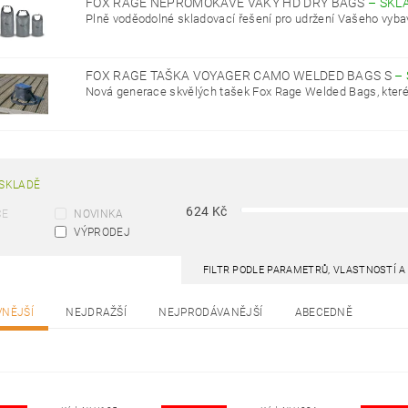
FOX RAGE NEPROMOKAVÉ VAKY HD DRY BAGS
–
SKL
Plně voděodolné skladovací řešení pro udržení Vašeho vyba
FOX RAGE TAŠKA VOYAGER CAMO WELDED BAGS S
–
Nová generace skvělých tašek Fox Rage Welded Bags, které n
SKLADĚ
624
Kč
CE
NOVINKA
VÝPRODEJ
FILTR PODLE PARAMETRŮ, VLASTNOSTÍ 
VNĚJŠÍ
NEJDRAŽŠÍ
NEJPRODÁVANĚJŠÍ
ABECEDNĚ