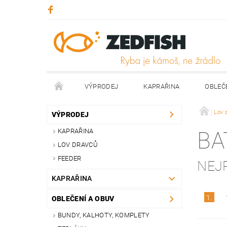
VÝPRODEJ
KAPRAŘINA
OBLEČ
KONTAKTY
NAPIŠTE NÁM
Lov 
VÝPRODEJ
KAPRAŘINA
BA
LOV DRAVCŮ
FEEDER
NEJ
KAPRAŘINA
1.
OBLEČENÍ A OBUV
BUNDY, KALHOTY, KOMPLETY