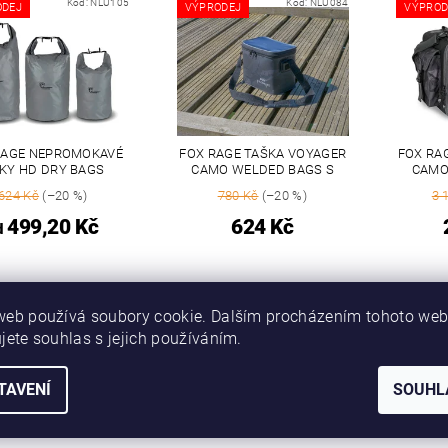
Kód:
NLU105
Kód:
NLU084
ODEJ
VÝPRODEJ
VÝPROD
RAGE NEPROMOKAVÉ
FOX RAGE TAŠKA VOYAGER
FOX RA
KY HD DRY BAGS
CAMO WELDED BAGS S
CAMO
624 Kč
(–20 %)
780 Kč
(–20 %)
3 
499,20 Kč
624 Kč
d
web používá soubory cookie. Dalším procházením tohoto we
jete souhlas s jejich používáním.
TAVENÍ
SOUHL