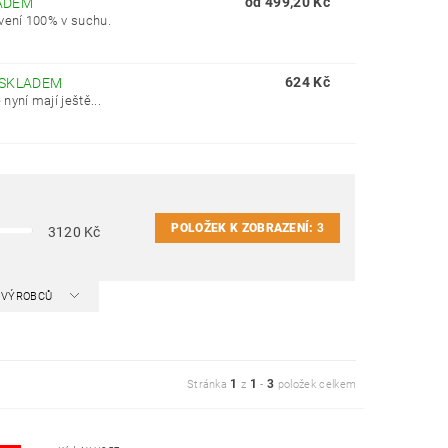
od 499,20 Kč
ADEM
vení 100% v suchu.
624 Kč
SKLADEM
yní mají ještě...
POLOŽEK K ZOBRAZENÍ:
3
3120
Kč
A VÝROBCŮ
1
1
3
Stránka
z
-
položek celkem