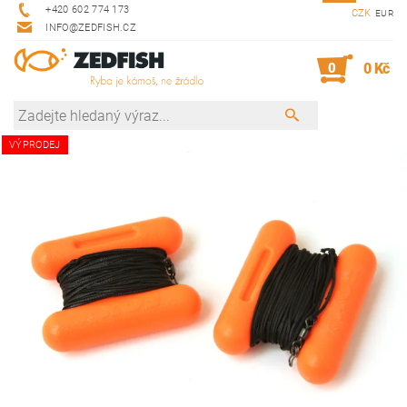
+420 602 774 173
CZK
EUR
INFO@ZEDFISH.CZ
0
0 Kč
VÝPRODEJ