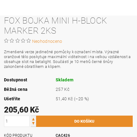
FOX BOJKA MINI H-BLOCK
MARKER 2KS
Neohodnoceno
Zmenšená verze jedinečné pomůcky k označení místa. Výrazné
oranžové tělo poskytuje maximální viditelnost i na velkou vzdálenost a
obsahuje slot na betalight. Součástí je 10 metrů černé šnůry
zakončené obratlíkem a klipem.
Dostupnost
Skladem
Běžná cena
257 Kč
Ušetříte
51,40 Kč
(–20 %)
205,60 Kč
KÓD PRODUKTU
CAC426