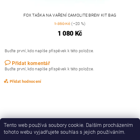
FOX TAŠKA NA VAŘENÍ CAMOLITE BREW KIT BAG
1 350 Kč
(–20 %)
1 080 Kč
Buďte první, kdo napíše příspěvek k této položce.
Přidat komentář
Buďte první, kdo napíše příspěvek k této položce.
Přidat hodnocení
Tento web používá soubory cookie. Dalším procházením
tohoto webu vyjadřujete souhlas s jejich používáním.
|
|
|
|
Zboží.cz
Heureka.cz
KAPRAŘINA
OBLEČENÍ, OBUV
DRAVCI