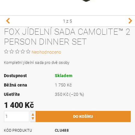
1
z 5
FOX JÍDELNÍ SADA CAMOLITE™ 2
PERSON DINNER SET
Neohodnoceno
Kompletní jídelní sada pro dvě osoby
Dostupnost
Skladem
Běžná cena
1 750 Kč
Ušetříte
350 Kč
(–20 %)
1 400 Kč
KÓD PRODUKTU
CLU488