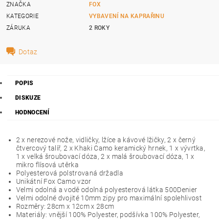
ZNAČKA
FOX
KATEGORIE
VYBAVENÍ NA KAPRAŘINU
ZÁRUKA
2 ROKY
Dotaz
POPIS
DISKUZE
HODNOCENÍ
2 x nerezové nože, vidličky, lžíce a kávové lžičky, 2 x černý
čtvercový talíř, 2 x Khaki Camo keramický hrnek, 1 x vývrtka,
1 x velká šroubovací dóza, 2 x malá šroubovací dóza, 1 x
mikro flísová utěrka
Polyesterová polstrovaná držadla
Unikátní Fox Camo vzor
Velmi odolná a vodě odolná polyesterová látka 500Denier
Velmi odolné dvojité 10mm zipy pro maximální spolehlivost
Rozměry: 28cm x 12cm x 28cm
Materiály: vnější 100% Polyester, podšívka 100% Polyester,