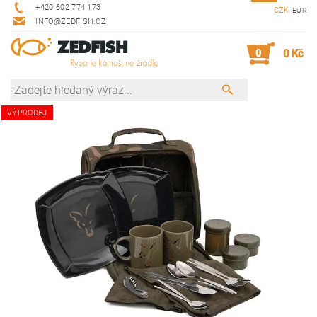
+420 602 774 173
CZK
EUR
INFO@ZEDFISH.CZ
0
0 Kč
VÝPRODEJ