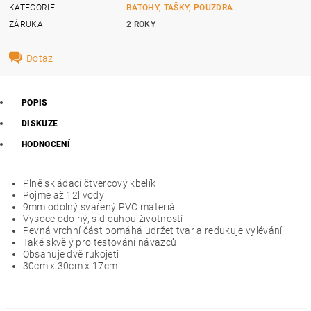
KATEGORIE
BATOHY, TAŠKY, POUZDRA
ZÁRUKA
2 ROKY
Dotaz
POPIS
DISKUZE
HODNOCENÍ
Plně skládací čtvercový kbelík
Pojme až 12l vody
9mm odolný svařený PVC materiál
Vysoce odolný, s dlouhou životností
Pevná vrchní část pomáhá udržet tvar a redukuje vylévání
Také skvělý pro testování návazců
Obsahuje dvě rukojeti
30cm x 30cm x 17cm