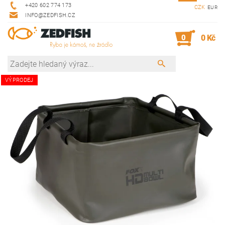
+420 602 774 173
CZK
EUR
INFO@ZEDFISH.CZ
0
0 Kč
VÝPRODEJ