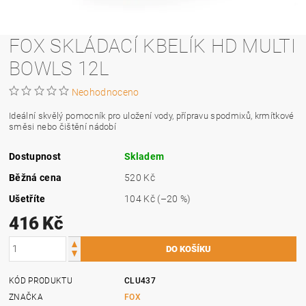
FOX SKLÁDACÍ KBELÍK HD MULTI
BOWLS 12L
Neohodnoceno
Ideální skvělý pomocník pro uložení vody, přípravu spodmixů, krmítkové
směsi nebo čištění nádobí
Dostupnost
Skladem
Běžná cena
520 Kč
Ušetříte
104 Kč
(–20 %)
416 Kč
KÓD PRODUKTU
CLU437
ZNAČKA
FOX