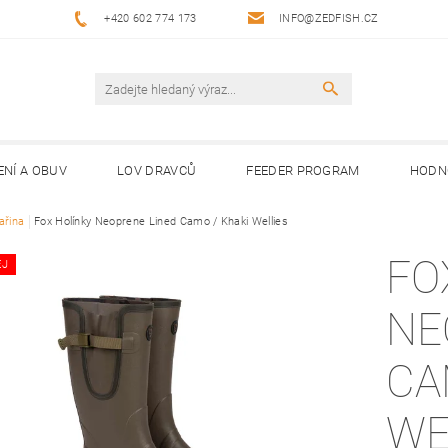
+420 602 774 173
INFO@ZEDFISH.CZ
ENÍ A OBUV
LOV DRAVCŮ
FEEDER PROGRAM
HODN
ařina
Fox Holínky Neoprene Lined Camo / Khaki Wellies
FO
EJ
NE
CA
WE