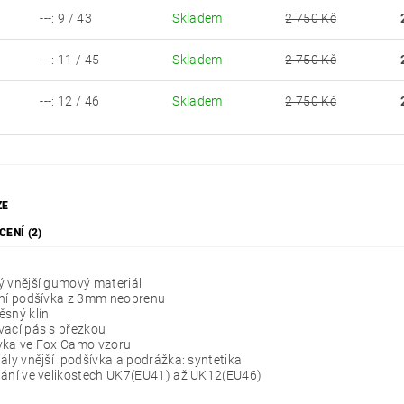
---: 9 / 43
Skladem
2 750 Kč
4
---: 11 / 45
Skladem
2 750 Kč
6
---: 12 / 46
Skladem
2 750 Kč
7
ZE
ENÍ (2)
ý vnější gumový materiál
ční podšívka z 3mm neoprenu
sný klín
vací pás s přezkou
vka ve Fox Camo vzoru
ály vnější podšívka a podrážka: syntetika
tání ve velikostech UK7(EU41) až UK12(EU46)