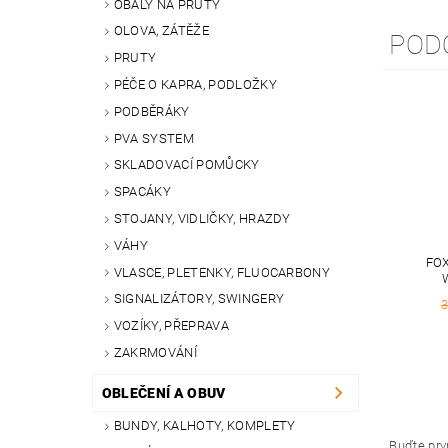
OBALY NA PRUTY
OLOVA, ZÁTĚŽE
POD
PRUTY
PÉČE O KAPRA, PODLOŽKY
PODBĚRÁKY
PVA SYSTEM
SKLADOVACÍ POMŮCKY
SPACÁKY
STOJANY, VIDLIČKY, HRAZDY
VÁHY
FO
VLASCE, PLETENKY, FLUOCARBONY
SIGNALIZÁTORY, SWINGERY
3
VOZÍKY, PŘEPRAVA
ZAKRMOVÁNÍ
OBLEČENÍ A OBUV
BUNDY, KALHOTY, KOMPLETY
Buďte prvn