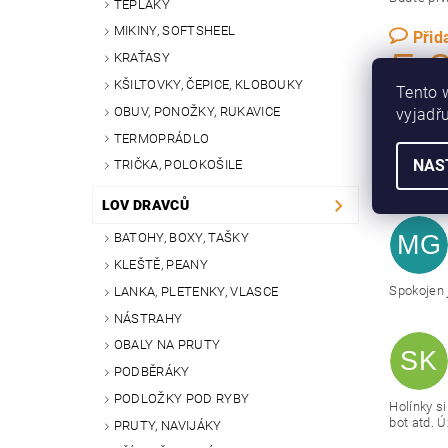
TEPLÁKY
MIKINY, SOFTSHEEL
Přid
5,
KRAŤASY
KŠILTOVKY, ČEPICE, KLOBOUKY
Tento 
OBUV, PONOŽKY, RUKAVICE
vyjadřu
TERMOPRÁDLO
Přidat
NAS
TRIČKA, POLOKOŠILE
LOV DRAVCŮ
BATOHY, BOXY, TAŠKY
MG
KLEŠTĚ, PEANY
Spokojen 
LANKA, PLETENKY, VLASCE
NÁSTRAHY
OBALY NA PRUTY
SK
PODBĚRÁKY
PODLOŽKY POD RYBY
Holínky si
bot atd. Ú
PRUTY, NAVIJÁKY