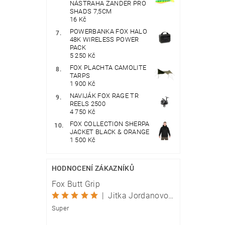
NÁSTRAHA ZANDER PRO
SHADS 7,5CM
16 Kč
POWERBANKA FOX HALO
48K WIRELESS POWER
PACK
5 250 Kč
FOX PLACHTA CAMOLITE
TARPS
1 900 Kč
NAVIJÁK FOX RAGE TR
REELS 2500
4 750 Kč
FOX COLLECTION SHERPA
JACKET BLACK & ORANGE
1 500 Kč
HODNOCENÍ ZÁKAZNÍKŮ
Fox Butt Grip
|
Jitka Jordanovová
Super