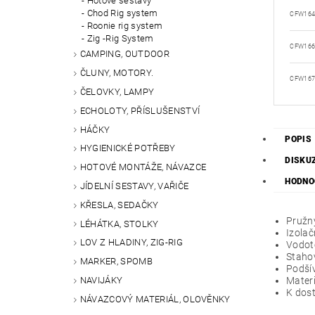
Hotové sestavy
Chod Rig system
CFW16
Roonie rig system
Zig -Rig System
CFW16
CAMPING, OUTDOOR
ČLUNY, MOTORY.
CFW16
ČELOVKY, LAMPY
ECHOLOTY, PŘÍSLUŠENSTVÍ
HÁČKY
POPIS
HYGIENICKÉ POTŘEBY
DISKU
HOTOVÉ MONTÁŽE, NÁVAZCE
HODNOC
JÍDELNÍ SESTAVY, VAŘIČE
KŘESLA, SEDAČKY
Pružn
LÉHÁTKA, STOLKY
Izola
LOV Z HLADINY, ZIG-RIG
Vodotě
Staho
MARKER, SPOMB
Podší
NAVIJÁKY
Materi
K dos
NÁVAZCOVÝ MATERIÁL, OLOVĚNKY