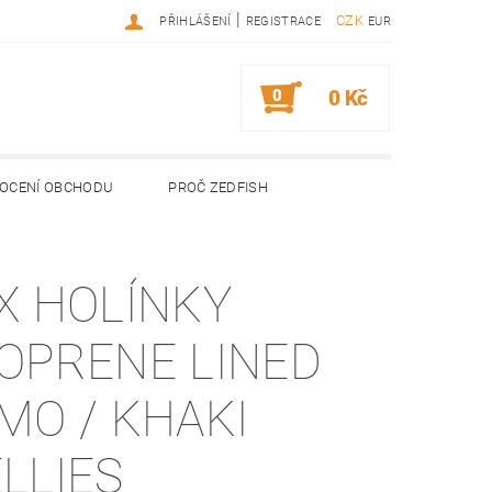
|
CZK
PŘIHLÁŠENÍ
REGISTRACE
EUR
0
0 Kč
OCENÍ OBCHODU
PROČ ZEDFISH
X HOLÍNKY
OPRENE LINED
MO / KHAKI
LLIES