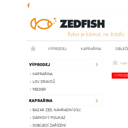
VÝPRODEJ
KAPRAŘINA
OBLEČ
KONTAKTY
NAPIŠTE NÁM
Kapr
VÝPRODEJ
KAPRAŘINA
VÝPROD
LOV DRAVCŮ
FEEDER
KAPRAŘINA
BAZAR ZED, NÁHRADNÍ DÍLY,
DÁRKOVÝ POUKAZ
DOBÍJECÍ ZAŘÍZENÍ