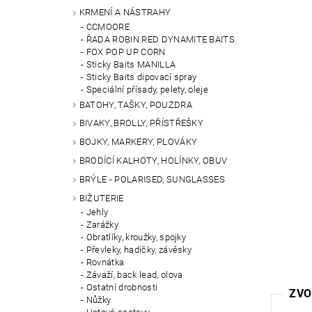
KRMENÍ A NÁSTRAHY
CCMOORE
ŘADA ROBIN RED DYNAMITE BAITS
FOX POP UP CORN
Sticky Baits MANILLA
Sticky Baits dipovací spray
Speciální přísady, pelety, oleje
BATOHY, TAŠKY, POUZDRA
BIVAKY, BROLLY, PŘÍSTŘEŠKY
BOJKY, MARKERY, PLOVÁKY
BRODÍCÍ KALHOTY, HOLÍNKY, OBUV
BRÝLE - POLARISED, SUNGLASSES
BIŽUTERIE
Jehly
Zarážky
Obratlíky, kroužky, spojky
Převleky, hadičky, závěsky
Rovnátka
Závaží, back lead, olova
Ostatní drobnosti
ZVO
Nůžky