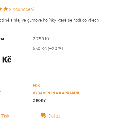
2 hodnocení
dlné a hřejivé gumové holínky, které se hodí do všech
na
2 750 Kč
550 Kč
(–20 %)
 Kč
FOX
E
VYBAVENÍ NA KAPRAŘINU
2 ROKY
Tisk
Dotaz