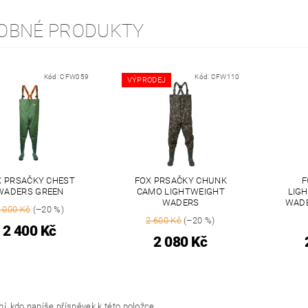
OBNÉ PRODUKTY
Kód:
CFW059
Kód:
CFW110
VÝPRODEJ
X PRSAČKY CHEST
FOX PRSAČKY CHUNK
F
WADERS GREEN
CAMO LIGHTWEIGHT
LIG
WADERS
WADE
 000 Kč
(–20 %)
2 600 Kč
(–20 %)
2 400 Kč
2 080 Kč
í, kdo napíše příspěvek k této položce.