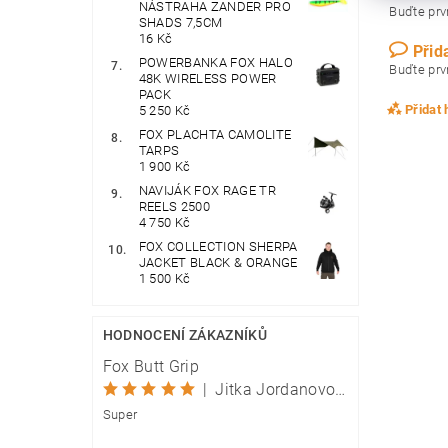
NÁSTRAHA ZANDER PRO
Buďte prvn
SHADS 7,5CM
16 Kč
Přid
POWERBANKA FOX HALO
Buďte prvn
48K WIRELESS POWER
PACK
Přidat
5 250 Kč
FOX PLACHTA CAMOLITE
TARPS
1 900 Kč
NAVIJÁK FOX RAGE TR
REELS 2500
4 750 Kč
FOX COLLECTION SHERPA
JACKET BLACK & ORANGE
1 500 Kč
HODNOCENÍ ZÁKAZNÍKŮ
Fox Butt Grip
|
Jitka Jordanovová
Super