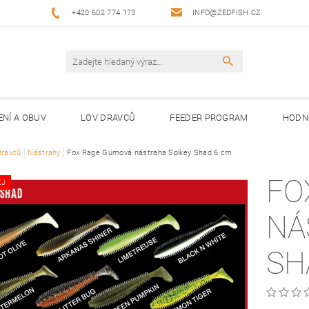
+420 602 774 173
INFO@ZEDFISH.CZ
ENÍ A OBUV
LOV DRAVCŮ
FEEDER PROGRAM
HODN
dravců
Nástrahy
Fox Rage Gumová nástraha Spikey Shad 6 cm
FO
EJ
NÁ
SH