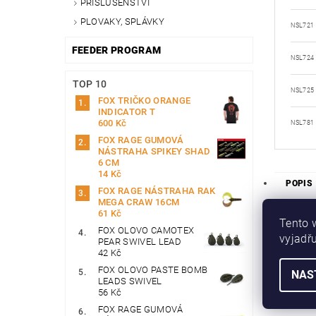
PŘÍSLUŠENSTVÍ
PLOVAKY, SPLÁVKY
NSL721
FEEDER PROGRAM
NSL724
TOP 10
NSL725
FOX TRIČKO ORANGE
INDICATOR T
600 Kč
NSL781
FOX RAGE GUMOVÁ
NÁSTRAHA SPIKEY SHAD
6 CM
14 Kč
POPIS
FOX RAGE NÁSTRAHA RAK
MEGA CRAW 16CM
DISKU
61 Kč
Tento 
HODNO
FOX OLOVO CAMOTEX
vyjadřu
PEAR SWIVEL LEAD
42 Kč
Tyto nástr
FOX OLOVO PASTE BOMB
NAS
pozornost
LEADS SWIVEL
v tlamě a
56 Kč
Nástrahy 
FOX RAGE GUMOVÁ