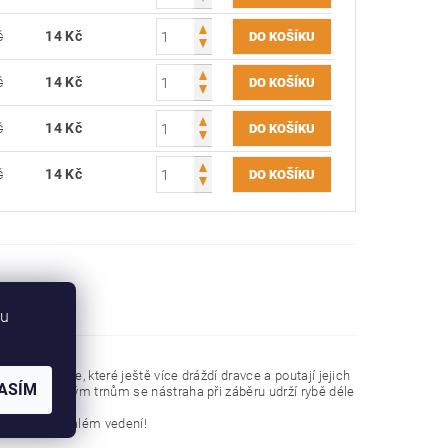
č
14 Kč
č
14 Kč
č
14 Kč
č
14 Kč
bu
emné vibrace, které ještě více dráždí dravce a poutají jejich
ASÍM
ění. Díky malým trnům se nástraha při záběru udrží rybě déle
d i při velmi pomalém vedení!