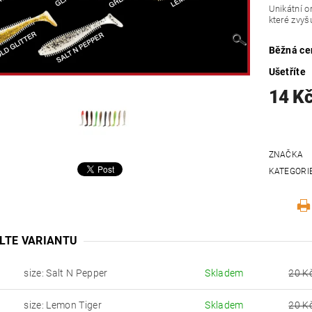
Unikátní o
které zvyšu
Běžná ce
Ušetříte
14 K
ZNAČKA
KATEGORI
LTE VARIANTU
size: Salt N Pepper
Skladem
20 K
size: Lemon Tiger
Skladem
20 K