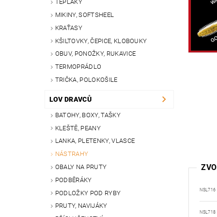
TEPLÁKY
MIKINY, SOFTSHEEL
KRAŤASY
KŠILTOVKY, ČEPICE, KLOBOUKY
OBUV, PONOŽKY, RUKAVICE
TERMOPRÁDLO
TRIČKA, POLOKOŠILE
LOV DRAVCŮ
BATOHY, BOXY, TAŠKY
KLEŠTĚ, PEANY
LANKA, PLETENKY, VLASCE
NÁSTRAHY
ZVO
OBALY NA PRUTY
PODBĚRÁKY
NSL716
PODLOŽKY POD RYBY
PRUTY, NAVIJÁKY
NSL718