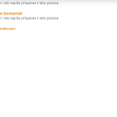
í, kdo napíše příspěvek k této položce.
at komentář
í, kdo napíše příspěvek k této položce.
 hodnocení