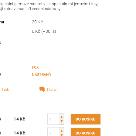
riginální gumové nástrahy se speciálními jemnými trny,
jí míru vibrací při vedení nástrahy.
na
20 Kč
6 Kč
(–30 %)
č
FOX
E
NÁSTRAHY
Tisk
Dotaz
č
14 Kč
č
14 Kč