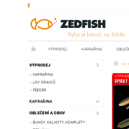
VÝPRODEJ
KAPRAŘINA
OBLEČ
KONTAKTY
NAPIŠTE NÁM
Lov 
VÝPRODEJ
KAPRAŘINA
VÝPROD
LOV DRAVCŮ
FEEDER
KAPRAŘINA
OBLEČENÍ A OBUV
BUNDY, KALHOTY, KOMPLETY