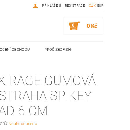
|
CZK
PŘIHLÁŠENÍ
REGISTRACE
EUR
0
0 Kč
OCENÍ OBCHODU
PROČ ZEDFISH
X RAGE GUMOVÁ
STRAHA SPIKEY
AD 6 CM
Neohodnoceno