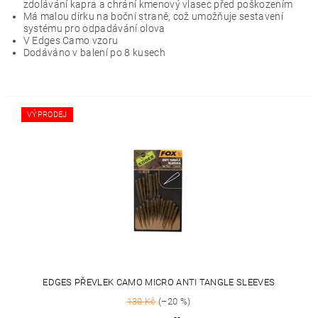
zdolávání kapra a chrání kmenový vlasec před poškozením
Má malou dírku na boční straně, což umožňuje sestavení
systému pro odpadávání olova
V Edges Camo vzoru
Dodáváno v balení po 8 kusech
VÝPRODEJ
EDGES PŘEVLEK CAMO MICRO ANTI TANGLE SLEEVES
130 Kč
(–20 %)