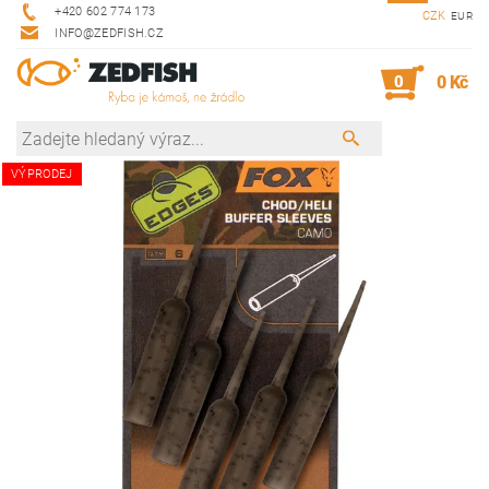
+420 602 774 173
CZK
EUR
INFO@ZEDFISH.CZ
0
0 Kč
VÝPRODEJ