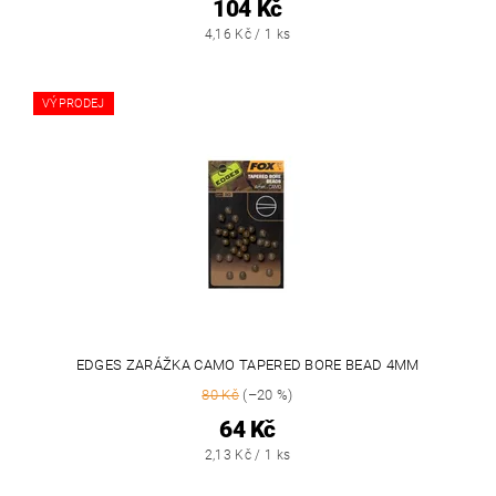
104 Kč
4,16 Kč / 1 ks
VÝPRODEJ
EDGES ZARÁŽKA CAMO TAPERED BORE BEAD 4MM
80 Kč
(–20 %)
64 Kč
2,13 Kč / 1 ks