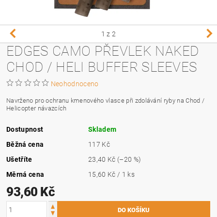
1
z 2
EDGES CAMO PŘEVLEK NAKED
CHOD / HELI BUFFER SLEEVES
Neohodnoceno
Navrženo pro ochranu kmenového vlasce při zdolávání ryby na Chod /
Helicopter návazcích
Dostupnost
Skladem
Běžná cena
117 Kč
Ušetříte
23,40 Kč
(–20 %)
Měrná cena
15,60 Kč / 1 ks
93,60 Kč