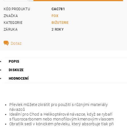
KÓD PRODUKTU
CAC781
ZNAČKA
FOX
KATEGORIE
BIŽUTERIE
ZÁRUKA
2 ROKY
Dotaz
POPIS
DISKUZE
HODNOCENÍ
Převlek můžete zkrátit pro použití s různými materiály
návazců
Ideální pro Chod a Helikoptérové návazce, když se rybaří
s fluorocarbonem nebo monofilovým kmenovým vlascem
Obratlík sedí v kónickém převleku, který absorbuje tlak při