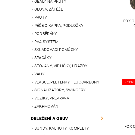
OBALY NA PRUTY
OLOVA, ZÁTĚŽE
PRUTY
FOX 
PÉČE O KAPRA, PODLOŽKY
PODBĚRÁKY
PVA SYSTEM
SKLADOVACÍ POMŮCKY
SPACÁKY
STOJANY, VIDLIČKY, HRAZDY
VÁHY
VLASCE, PLETENKY, FLUOCARBONY
VÝPR
SIGNALIZÁTORY, SWINGERY
VOZÍKY, PŘEPRAVA
ZAKRMOVÁNÍ
OBLEČENÍ A OBUV
FOX 
BUNDY, KALHOTY, KOMPLETY