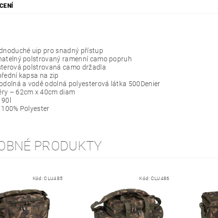
CENÍ
ednoduché uip pro snadný přístup
natelný polstrovaný ramenní camo popruh
sterová polstrovaná camo držadla
řední kapsa na zip
odolná a vodě odolná polyesterová látka 500Denier
ry – 62cm x 40cm diam
 90l
 100% Polyester
OBNÉ PRODUKTY
Kód:
CLU485
Kód:
CLU486