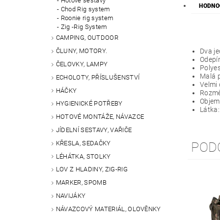
Hotové sestavy
HODNO
Chod Rig system
Roonie rig system
Zig -Rig System
CAMPING, OUTDOOR
Dva j
ČLUNY, MOTORY.
Odepí
ČELOVKY, LAMPY
Polye
Malá p
ECHOLOTY, PŘÍSLUŠENSTVÍ
Velmi 
HÁČKY
Rozmě
Objem
HYGIENICKÉ POTŘEBY
Látka:
HOTOVÉ MONTÁŽE, NÁVAZCE
JÍDELNÍ SESTAVY, VAŘIČE
KŘESLA, SEDAČKY
POD
LÉHÁTKA, STOLKY
LOV Z HLADINY, ZIG-RIG
MARKER, SPOMB
NAVIJÁKY
NÁVAZCOVÝ MATERIÁL, OLOVĚNKY