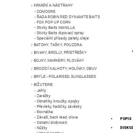
KRMENÍ A NÁSTRAHY
CCMOORE
ŘADA ROBIN RED DYNAMITE BAITS
FOX POP UP CORN
Sticky Baits MANILLA
Sticky Baits dipovací spray
Speciální přísady, pelety, oleje
BATOHY, TAŠKY, POUZDRA
BIVAKY, BROLLY, PŘÍSTŘEŠKY
BOJKY, MARKERY, PLOVÁKY
BRODÍCÍ KALHOTY, HOLÍNKY, OBUV
BRÝLE - POLARISED, SUNGLASSES
BIŽUTERIE
Jehly
Zarážky
Obratlíky, kroužky, spojky
Převleky, hadičky, závěsky
Rovnátka
Závaží, back lead, olova
POPIS
Ostatní drobnosti
DISKU
Nůžky