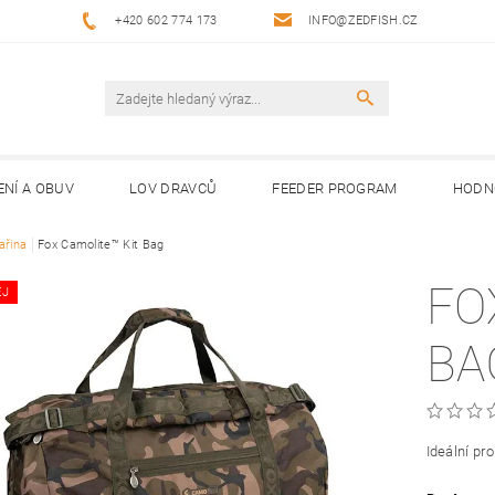
+420 602 774 173
INFO@ZEDFISH.CZ
ENÍ A OBUV
LOV DRAVCŮ
FEEDER PROGRAM
HODN
ařina
Fox Camolite™ Kit Bag
FO
EJ
BA
Ideální pr