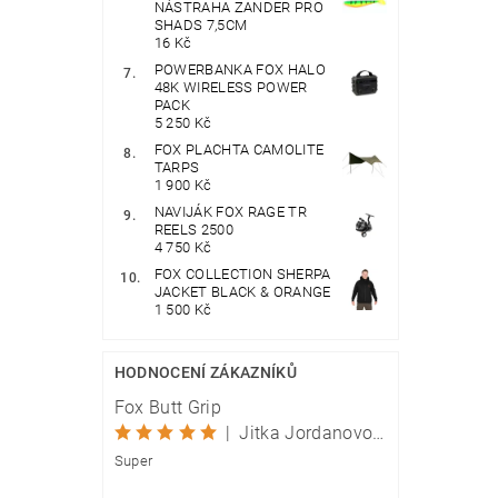
NÁSTRAHA ZANDER PRO
SHADS 7,5CM
16 Kč
POWERBANKA FOX HALO
48K WIRELESS POWER
PACK
5 250 Kč
FOX PLACHTA CAMOLITE
TARPS
1 900 Kč
NAVIJÁK FOX RAGE TR
REELS 2500
4 750 Kč
FOX COLLECTION SHERPA
JACKET BLACK & ORANGE
1 500 Kč
HODNOCENÍ ZÁKAZNÍKŮ
Fox Butt Grip
|
Jitka Jordanovová
Super