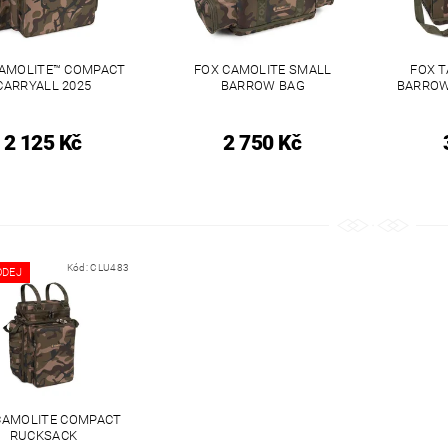
CAMOLITE™ COMPACT
FOX CAMOLITE SMALL
FOX 
CARRYALL 2025
BARROW BAG
BARROW
2 125 Kč
2 750 Kč
Kód:
CLU483
ODEJ
CAMOLITE COMPACT
RUCKSACK