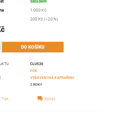
st
Skladem
na
1 000 Kč
200 Kč
(–20 %)
Kč
UKTU
CLU520
FOX
E
VYBAVENÍ NA KAPRAŘINU
2 ROKY
Tisk
Dotaz