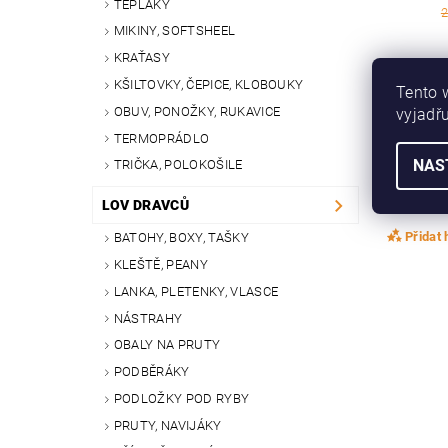
TEPLÁKY
2
MIKINY, SOFTSHEEL
KRAŤASY
KŠILTOVKY, ČEPICE, KLOBOUKY
Tento 
OBUV, PONOŽKY, RUKAVICE
vyjadřu
TERMOPRÁDLO
Buďte prvn
NAS
TRIČKA, POLOKOŠILE
Přid
Buďte prvn
LOV DRAVCŮ
Přidat
BATOHY, BOXY, TAŠKY
KLEŠTĚ, PEANY
LANKA, PLETENKY, VLASCE
NÁSTRAHY
OBALY NA PRUTY
PODBĚRÁKY
PODLOŽKY POD RYBY
PRUTY, NAVIJÁKY