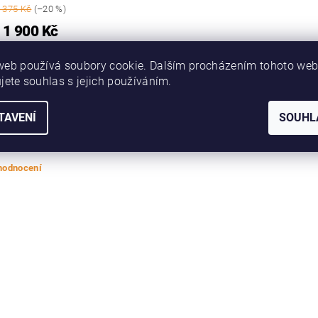
 375 Kč
(–20 %)
1 900 Kč
web používá soubory cookie. Dalším procházením tohoto we
jete souhlas s jejich používáním.
í, kdo napíše příspěvek k této položce.
TAVENÍ
SOUHL
at komentář
í, kdo napíše příspěvek k této položce.
 hodnocení