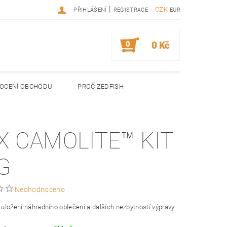
|
CZK
PŘIHLÁŠENÍ
REGISTRACE
EUR
0
0 Kč
OCENÍ OBCHODU
PROČ ZEDFISH
X CAMOLITE™ KIT
G
Neohodnoceno
o uložení náhradního oblečení a dalších nezbytností výpravy