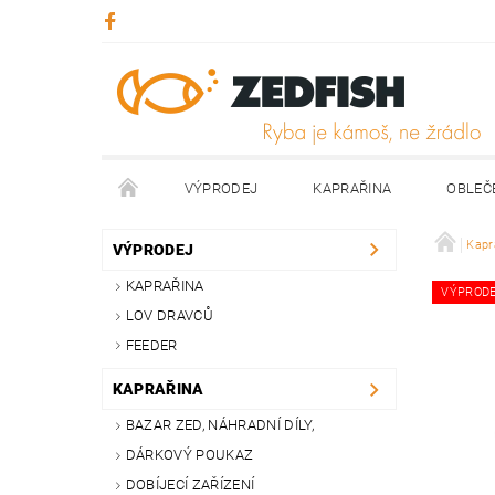
VÝPRODEJ
KAPRAŘINA
OBLEČ
KONTAKTY
NAPIŠTE NÁM
Kapr
VÝPRODEJ
KAPRAŘINA
VÝPROD
LOV DRAVCŮ
FEEDER
KAPRAŘINA
BAZAR ZED, NÁHRADNÍ DÍLY,
DÁRKOVÝ POUKAZ
DOBÍJECÍ ZAŘÍZENÍ