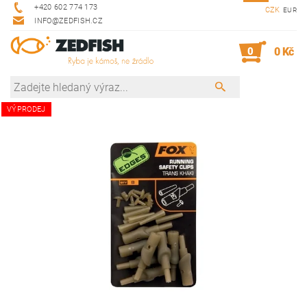
+420 602 774 173
CZK
EUR
INFO@ZEDFISH.CZ
0
0 Kč
VÝPRODEJ