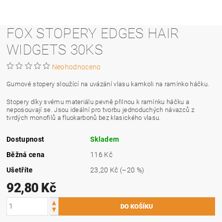
FOX STOPERY EDGES HAIR
WIDGETS 30KS
Neohodnoceno
Gumové stopery sloužící na uvázání vlasu kamkoli na ramínko háčku.
Stopery díky svému materiálu pevně přilnou k ramínku háčku a
neposouvají se. Jsou ideální pro tvorbu jednoduchých návazců z
tvrdých monofilů a fluokarbonů bez klasického vlasu.
Dostupnost
Skladem
Běžná cena
116 Kč
Ušetříte
23,20 Kč
(–20 %)
92,80 Kč