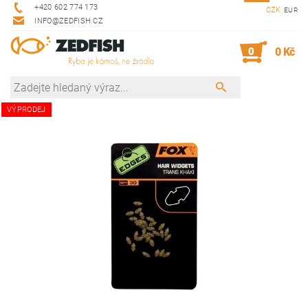
+420 602 774 173
CZK
EUR
INFO@ZEDFISH.CZ
0
0 Kč
VÝPRODEJ