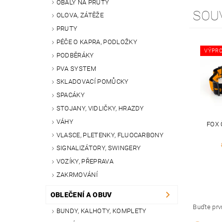
OBALY NA PRUTY
SOU
OLOVA, ZÁTĚŽE
PRUTY
PÉČE O KAPRA, PODLOŽKY
VÝPRO
PODBĚRÁKY
PVA SYSTEM
SKLADOVACÍ POMŮCKY
SPACÁKY
STOJANY, VIDLIČKY, HRAZDY
VÁHY
FOX 
VLASCE, PLETENKY, FLUOCARBONY
SIGNALIZÁTORY, SWINGERY
VOZÍKY, PŘEPRAVA
ZAKRMOVÁNÍ
OBLEČENÍ A OBUV
Buďte prvn
BUNDY, KALHOTY, KOMPLETY