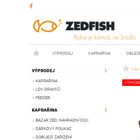
VÝPRODEJ
KAPRAŘINA
OBLEČ
KONTAKTY
NAPIŠTE NÁM
Kapr
VÝPRODEJ
KAPRAŘINA
VÝPROD
LOV DRAVCŮ
FEEDER
KAPRAŘINA
BAZAR ZED, NÁHRADNÍ DÍLY,
DÁRKOVÝ POUKAZ
DOBÍJECÍ ZAŘÍZENÍ