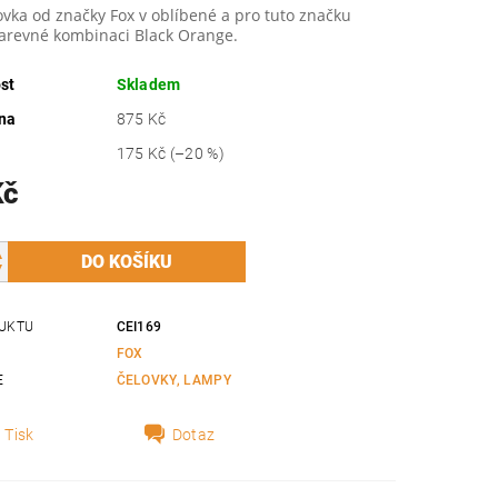
vka od značky Fox v oblíbené a pro tuto značku
barevné kombinaci Black Orange.
st
Skladem
na
875 Kč
175 Kč
(–20 %)
Kč
UKTU
CEI169
FOX
E
ČELOVKY, LAMPY
Tisk
Dotaz