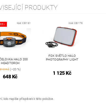
VISEJÍCÍ PRODUKTY
Kód:
CEI161
Kód:
CEI176
DEJ
FOX SVĚTLO HALO
ČELOVKA HALO 200
PHOTOGRAPHY LIGHT
HEADTORCH
810 Kč
(–20 %)
1 125 Kč
648 Kč
í, kdo napíše příspěvek k této položce.