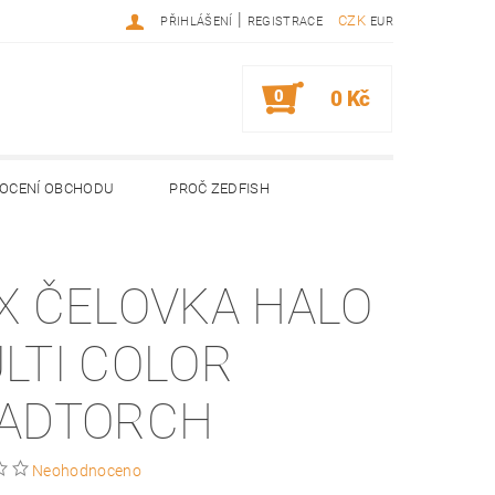
|
CZK
PŘIHLÁŠENÍ
REGISTRACE
EUR
0
0 Kč
OCENÍ OBCHODU
PROČ ZEDFISH
X ČELOVKA HALO
LTI COLOR
ADTORCH
Neohodnoceno