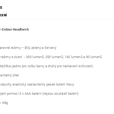
ZE
CENÍ
i-Colour Headtorch
evné režimy – Bílý, zelený a červený
ežimy svícení - 350 lumenů, 250 lumenů, 140 lumenů a 90 lumenů
čítka (jedno pro volbu barvy a druhý pro nastavení svítivosti)
itelný úhel
chý, elastický, nastavitelný pásek kolem hlavy
í pomocí 3 x AAA baterií (nejsou součástí balení)
 68g