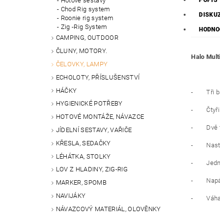
POPIS
Hotové sestavy
Chod Rig system
DISKU
Roonie rig system
Zig -Rig System
HODNO
CAMPING, OUTDOOR
ČLUNY, MOTORY.
Halo Mult
ČELOVKY, LAMPY
ECHOLOTY, PŘÍSLUŠENSTVÍ
HÁČKY
- Tři bar
HYGIENICKÉ POTŘEBY
- Čtyři r
HOTOVÉ MONTÁŽE, NÁVAZCE
- Dvě tla
JÍDELNÍ SESTAVY, VAŘIČE
KŘESLA, SEDAČKY
- Nastav
LÉHÁTKA, STOLKY
- Jednodu
LOV Z HLADINY, ZIG-RIG
- Napájen
MARKER, SPOMB
NAVIJÁKY
- Váha:
NÁVAZCOVÝ MATERIÁL, OLOVĚNKY