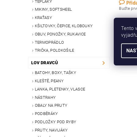
TEPLÁKY
Přid
Buďte prvn
MIKINY, SOFTSHEEL
KRAŤASY
Přidat
KŠILTOVKY, ČEPICE, KLOBOUKY
Tento 
OBUV, PONOŽKY, RUKAVICE
vyjadřu
TERMOPRÁDLO
NAS
TRIČKA, POLOKOŠILE
LOV DRAVCŮ
BATOHY, BOXY, TAŠKY
KLEŠTĚ, PEANY
LANKA, PLETENKY, VLASCE
NÁSTRAHY
OBALY NA PRUTY
PODBĚRÁKY
PODLOŽKY POD RYBY
PRUTY, NAVIJÁKY