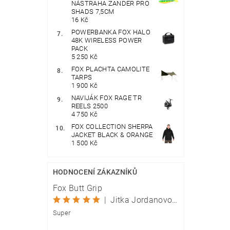
NÁSTRAHA ZANDER PRO
SHADS 7,5CM
16 Kč
POWERBANKA FOX HALO
48K WIRELESS POWER
PACK
5 250 Kč
FOX PLACHTA CAMOLITE
TARPS
1 900 Kč
NAVIJÁK FOX RAGE TR
REELS 2500
4 750 Kč
FOX COLLECTION SHERPA
JACKET BLACK & ORANGE
1 500 Kč
HODNOCENÍ ZÁKAZNÍKŮ
Fox Butt Grip
|
Jitka Jordanovová
Super