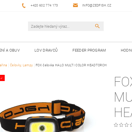
+420 602 774 173
INFO@ZEDFISH.CZ
ENÍ A OBUV
LOV DRAVCŮ
FEEDER PROGRAM
HODN
ařina
Čelovky, Lampy
FOX čelovka HALO MULTI COLOR HEADTORCH
FO
EJ
MU
HE