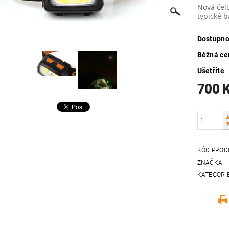
Nová čelo
typické 
Dostupno
Běžná ce
Ušetříte
700 
KÓD PROD
ZNAČKA
KATEGORI