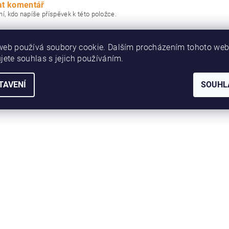
at komentář
í, kdo napíše příspěvek k této položce.
 hodnocení
web používá soubory cookie. Dalším procházením tohoto we
jete souhlas s jejich používáním.
TAVENÍ
SOUHL