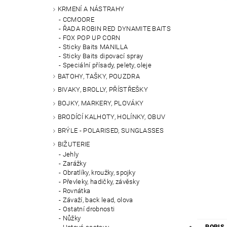
KRMENÍ A NÁSTRAHY
CCMOORE
ŘADA ROBIN RED DYNAMITE BAITS
FOX POP UP CORN
Sticky Baits MANILLA
Sticky Baits dipovací spray
Speciální přísady, pelety, oleje
BATOHY, TAŠKY, POUZDRA
BIVAKY, BROLLY, PŘÍSTŘEŠKY
BOJKY, MARKERY, PLOVÁKY
BRODÍCÍ KALHOTY, HOLÍNKY, OBUV
BRÝLE - POLARISED, SUNGLASSES
BIŽUTERIE
Jehly
Zarážky
Obratlíky, kroužky, spojky
Převleky, hadičky, závěsky
Rovnátka
Závaží, back lead, olova
Ostatní drobnosti
Nůžky