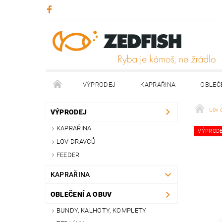
VÝPRODEJ
KAPRAŘINA
OBLEČ
KONTAKTY
NAPIŠTE NÁM
Lov 
VÝPRODEJ
KAPRAŘINA
VÝPROD
LOV DRAVCŮ
FEEDER
KAPRAŘINA
OBLEČENÍ A OBUV
BUNDY, KALHOTY, KOMPLETY