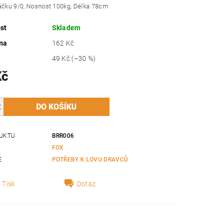
háčku 9/0, Nosnost 100kg, Délka 78cm
st
Skladem
na
162 Kč
49 Kč
(–30 %)
Kč
UKTU
BRR006
FOX
E
POTŘEBY K LOVU DRAVCŮ
Tisk
Dotaz