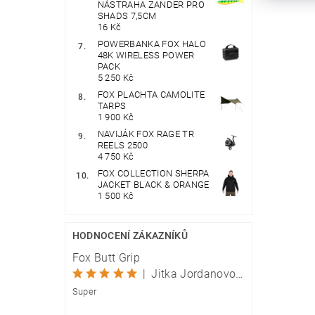
NÁSTRAHA ZANDER PRO
SHADS 7,5CM
16 Kč
POWERBANKA FOX HALO
48K WIRELESS POWER
PACK
5 250 Kč
FOX PLACHTA CAMOLITE
TARPS
1 900 Kč
NAVIJÁK FOX RAGE TR
REELS 2500
4 750 Kč
FOX COLLECTION SHERPA
JACKET BLACK & ORANGE
1 500 Kč
HODNOCENÍ ZÁKAZNÍKŮ
Fox Butt Grip
|
Jitka Jordanovová
Super