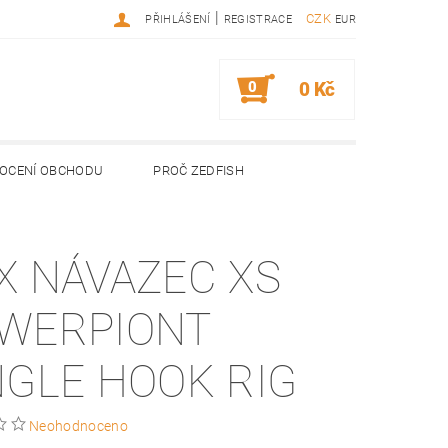
|
CZK
PŘIHLÁŠENÍ
REGISTRACE
EUR
0
0 Kč
OCENÍ OBCHODU
PROČ ZEDFISH
X NÁVAZEC XS
WERPIONT
NGLE HOOK RIG
Neohodnoceno