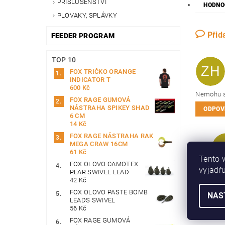
PŘÍSLUŠENSTVÍ
HODNO
PLOVAKY, SPLÁVKY
Přid
FEEDER PROGRAM
TOP 10
ZH
FOX TRIČKO ORANGE
INDICATOR T
600 Kč
Nemohu se
FOX RAGE GUMOVÁ
NÁSTRAHA SPIKEY SHAD
ODPOV
6 CM
14 Kč
FOX RAGE NÁSTRAHA RAK
MEGA CRAW 16CM
61 Kč
Tento 
FOX OLOVO CAMOTEX
vyjadřu
Dobr
PEAR SWIVEL LEAD
42 Kč
FOX OLOVO PASTE BOMB
NAS
Buďte prvn
LEADS SWIVEL
56 Kč
Přidat
FOX RAGE GUMOVÁ