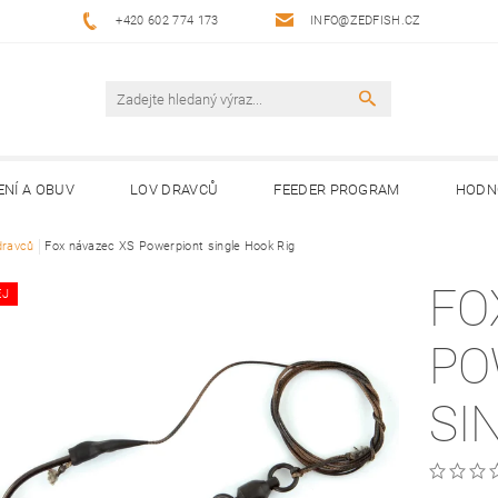
+420 602 774 173
INFO@ZEDFISH.CZ
ENÍ A OBUV
LOV DRAVCŮ
FEEDER PROGRAM
HODN
dravců
Fox návazec XS Powerpiont single Hook Rig
FO
EJ
PO
SI