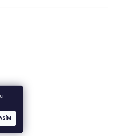
bu
ASÍM