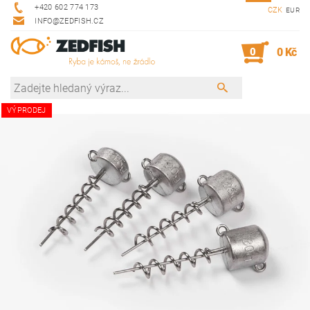
+420 602 774 173
CZK
EUR
INFO@ZEDFISH.CZ
0
0 Kč
VÝPRODEJ