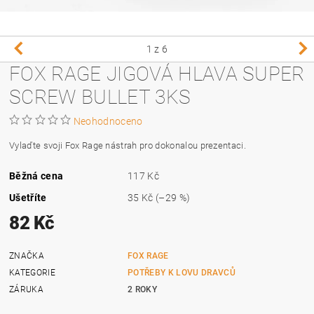
1
z 6
FOX RAGE JIGOVÁ HLAVA SUPER
SCREW BULLET 3KS
Neohodnoceno
Vylaďte svoji Fox Rage nástrah pro dokonalou prezentaci.
Běžná cena
117 Kč
Ušetříte
35 Kč
(–29 %)
82 Kč
ZNAČKA
FOX RAGE
KATEGORIE
POTŘEBY K LOVU DRAVCŮ
ZÁRUKA
2 ROKY