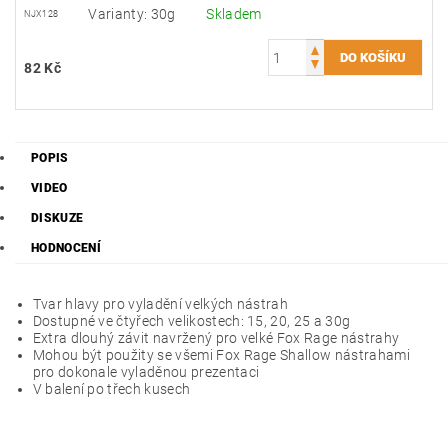
Varianty: 30g
Skladem
NJX128
82 Kč
POPIS
VIDEO
DISKUZE
HODNOCENÍ
Tvar hlavy pro vyladění velkých nástrah
Dostupné ve čtyřech velikostech: 15, 20, 25 a 30g
Extra dlouhý závit navržený pro velké Fox Rage nástrahy
Mohou být použity se všemi Fox Rage Shallow nástrahami
pro dokonale vyladěnou prezentaci
V balení po třech kusech