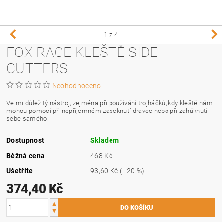
1
z 4
FOX RAGE KLEŠTĚ SIDE
CUTTERS
Neohodnoceno
Velmi důležitý nástroj, zejména při používání trojháčků, kdy kleště nám
mohou pomocí při nepříjemném zaseknutí dravce nebo při zaháknutí
sebe samého.
Dostupnost
Skladem
Běžná cena
468 Kč
Ušetříte
93,60 Kč
(–20 %)
374,40 Kč