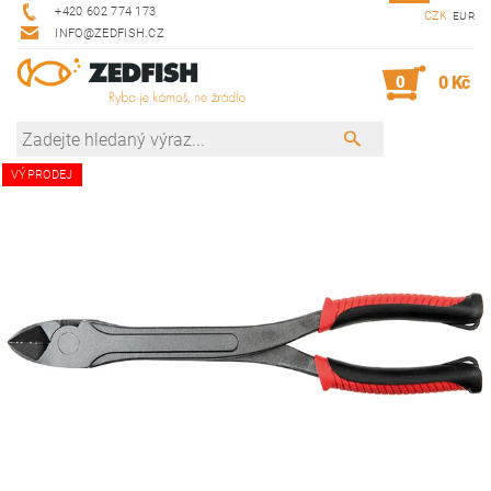
+420 602 774 173
CZK
EUR
INFO@ZEDFISH.CZ
0
0 Kč
VÝPRODEJ