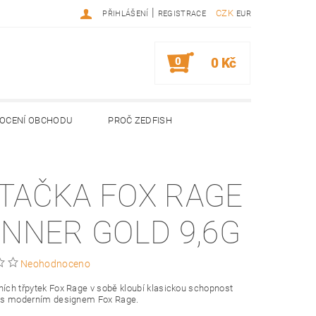
|
CZK
PŘIHLÁŠENÍ
REGISTRACE
EUR
0
0 Kč
OCENÍ OBCHODU
PROČ ZEDFISH
TAČKA FOX RAGE
INNER GOLD 9,6G
Neohodnoceno
ních třpytek Fox Rage v sobě kloubí klasickou schopnost
by s moderním designem Fox Rage.