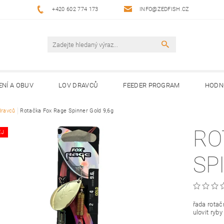
+420 602 774 173
INFO@ZEDFISH.CZ
ENÍ A OBUV
LOV DRAVCŮ
FEEDER PROGRAM
HODN
dravců
Rotačka Fox Rage Spinner Gold 9,6g
RO
EJ
SP
řada rotač
ulovit ry