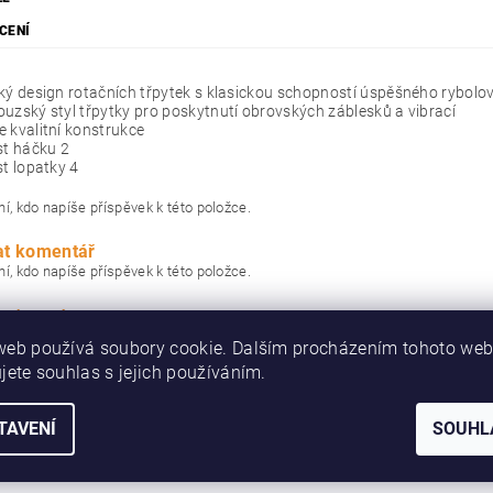
CENÍ
ký design rotačních třpytek s klasickou schopností úspěšného rybolo
uzský styl třpytky pro poskytnutí obrovských záblesků a vibrací
 kvalitní konstrukce
st háčku 2
st lopatky 4
í, kdo napíše příspěvek k této položce.
at komentář
í, kdo napíše příspěvek k této položce.
 hodnocení
web používá soubory cookie. Dalším procházením tohoto we
jete souhlas s jejich používáním.
TAVENÍ
SOUHL