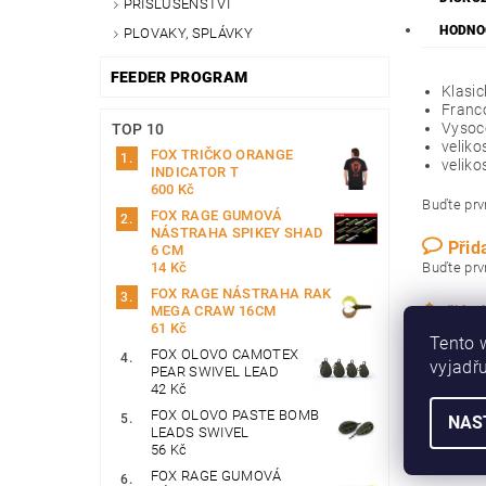
PŘÍSLUŠENSTVÍ
HODNO
PLOVAKY, SPLÁVKY
FEEDER PROGRAM
Klasic
Franco
Vysoce
TOP 10
veliko
FOX TRIČKO ORANGE
veliko
INDICATOR T
600 Kč
Buďte prvn
FOX RAGE GUMOVÁ
NÁSTRAHA SPIKEY SHAD
Přid
6 CM
14 Kč
Buďte prvn
FOX RAGE NÁSTRAHA RAK
MEGA CRAW 16CM
Přidat
61 Kč
Tento 
FOX OLOVO CAMOTEX
vyjadřu
PEAR SWIVEL LEAD
42 Kč
FOX OLOVO PASTE BOMB
NAS
LEADS SWIVEL
56 Kč
FOX RAGE GUMOVÁ