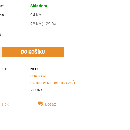
st
Skladem
na
94 Kč
28 Kč
(–29 %)
č
UKTU
NSP011
FOX RAGE
E
POTŘEBY K LOVU DRAVCŮ
2 ROKY
Tisk
Dotaz