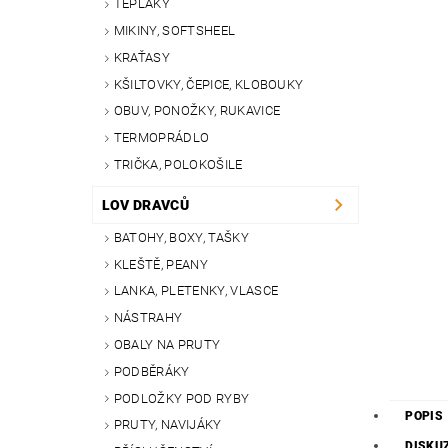
TEPLÁKY
MIKINY, SOFTSHEEL
KRAŤASY
KŠILTOVKY, ČEPICE, KLOBOUKY
OBUV, PONOŽKY, RUKAVICE
TERMOPRÁDLO
TRIČKA, POLOKOŠILE
LOV DRAVCŮ
BATOHY, BOXY, TAŠKY
KLEŠTĚ, PEANY
LANKA, PLETENKY, VLASCE
NÁSTRAHY
OBALY NA PRUTY
PODBĚRÁKY
PODLOŽKY POD RYBY
POPIS
PRUTY, NAVIJÁKY
DISKU