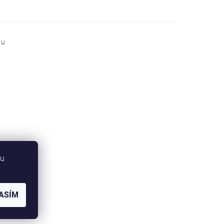
vu
bu
ASÍM