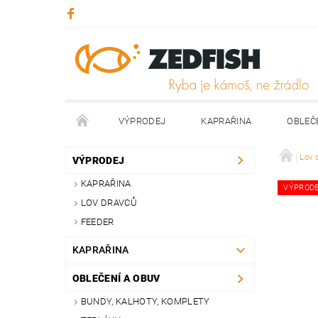
VÝPRODEJ
KAPRAŘINA
OBLEČ
KONTAKTY
NAPIŠTE NÁM
Lov 
VÝPRODEJ
KAPRAŘINA
VÝPROD
LOV DRAVCŮ
FEEDER
KAPRAŘINA
OBLEČENÍ A OBUV
BUNDY, KALHOTY, KOMPLETY