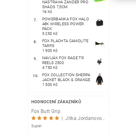
NÁSTRAHA ZANDER PRO
SHADS 7,5CM
16 Kč
POWERBANKA FOX HALO
48K WIRELESS POWER
PACK
5 250 Kč
FOX PLACHTA CAMOLITE
TARPS
1 900 Kč
NAVIJÁK FOX RAGE TR
REELS 2500
4 750 Kč
FOX COLLECTION SHERPA
JACKET BLACK & ORANGE
1 500 Kč
HODNOCENÍ ZÁKAZNÍKŮ
Fox Butt Grip
|
Jitka Jordanovová
Super