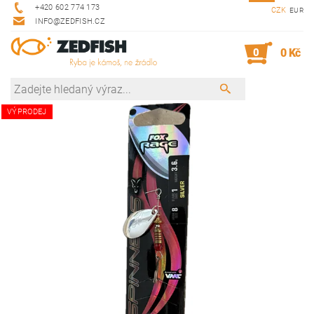
+420 602 774 173
CZK
EUR
INFO@ZEDFISH.CZ
0
0 Kč
VÝPRODEJ