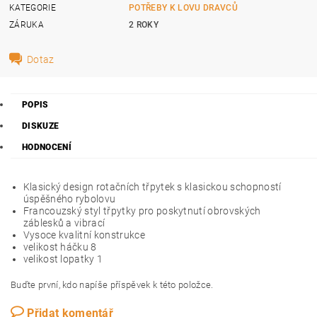
KATEGORIE
POTŘEBY K LOVU DRAVCŮ
ZÁRUKA
2 ROKY
Dotaz
POPIS
DISKUZE
HODNOCENÍ
Klasický design rotačních třpytek s klasickou schopností
úspěšného rybolovu
Francouzský styl třpytky pro poskytnutí obrovských
záblesků a vibrací
Vysoce kvalitní konstrukce
velikost háčku 8
velikost lopatky 1
Buďte první, kdo napíše příspěvek k této položce.
Přidat komentář