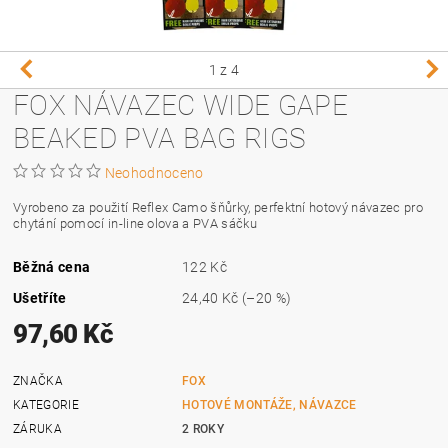
1
z 4
FOX NÁVAZEC WIDE GAPE
BEAKED PVA BAG RIGS
Neohodnoceno
Vyrobeno za použití Reflex Camo šňůrky, perfektní hotový návazec pro
chytání pomocí in-line olova a PVA sáčku
Běžná cena
122 Kč
Ušetříte
24,40 Kč
(–20 %)
97,60 Kč
ZNAČKA
FOX
KATEGORIE
HOTOVÉ MONTÁŽE, NÁVAZCE
ZÁRUKA
2 ROKY