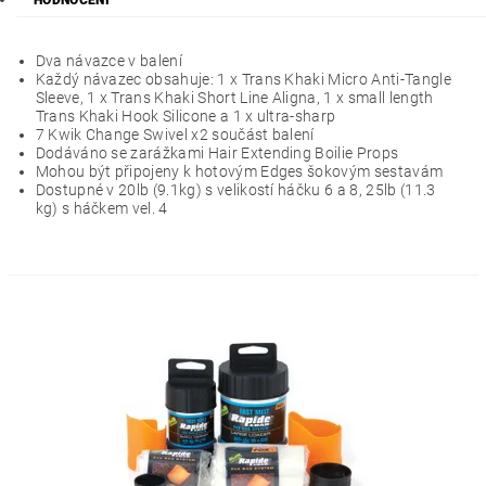
HODNOCENÍ
Dva návazce v balení
Každý návazec obsahuje: 1 x Trans Khaki Micro Anti-Tangle
Sleeve, 1 x Trans Khaki Short Line Aligna, 1 x small length
Trans Khaki Hook Silicone a 1 x ultra-sharp
7 Kwik Change Swivel x2 součást balení
Dodáváno se zarážkami Hair Extending Boilie Props
Mohou být připojeny k hotovým Edges šokovým sestavám
Dostupné v 20lb (9.1kg) s velikostí háčku 6 a 8, 25lb (11.3
kg) s háčkem vel. 4