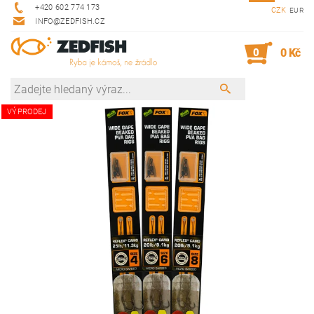
+420 602 774 173
CZK
EUR
INFO@ZEDFISH.CZ
0
0 Kč
VÝPRODEJ