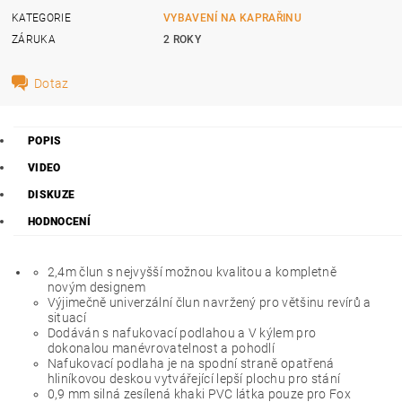
KATEGORIE
VYBAVENÍ NA KAPRAŘINU
ZÁRUKA
2 ROKY
Dotaz
POPIS
VIDEO
DISKUZE
HODNOCENÍ
2,4m člun s nejvyšší možnou kvalitou a kompletně
novým designem
Výjimečně univerzální člun navržený pro většinu revírů a
situací
Dodáván s nafukovací podlahou a V kýlem pro
dokonalou manévrovatelnost a pohodlí
Nafukovací podlaha je na spodní straně opatřená
hliníkovou deskou vytvářející lepší plochu pro stání
0,9 mm silná zesílená khaki PVC látka pouze pro Fox