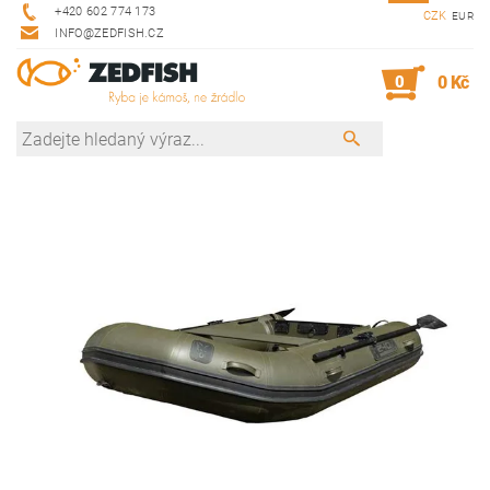
+420 602 774 173
CZK
EUR
INFO@ZEDFISH.CZ
0
0 Kč