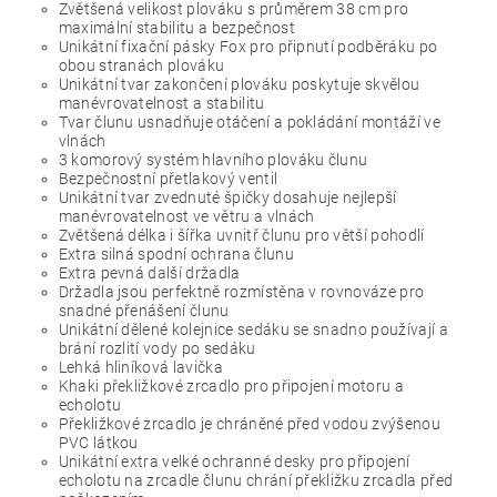
Zvětšená velikost plováku s průměrem 38 cm pro
maximální stabilitu a bezpečnost
Unikátní fixační pásky Fox pro připnutí podběráku po
obou stranách plováku
Unikátní tvar zakončení plováku poskytuje skvělou
manévrovatelnost a stabilitu
Tvar člunu usnadňuje otáčení a pokládání montáží ve
vlnách
3 komorový systém hlavního plováku člunu
Bezpečnostní přetlakový ventil
Unikátní tvar zvednuté špičky dosahuje nejlepší
manévrovatelnost ve větru a vlnách
Zvětšená délka i šířka uvnitř člunu pro větší pohodlí
Extra silná spodní ochrana člunu
Extra pevná další držadla
Držadla jsou perfektně rozmístěna v rovnováze pro
snadné přenášení člunu
Unikátní dělené kolejnice sedáku se snadno používají a
brání rozlití vody po sedáku
Lehká hliníková lavička
Khaki překližkové zrcadlo pro připojení motoru a
echolotu
Překližkové zrcadlo je chráněné před vodou zvýšenou
PVC látkou
Unikátní extra velké ochranné desky pro připojení
echolotu na zrcadle člunu chrání překližku zrcadla před