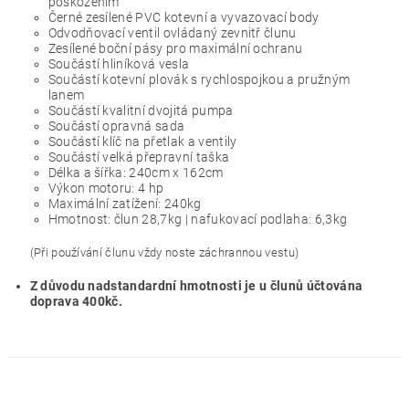
poškozením
Černé zesílené PVC kotevní a vyvazovací body
Odvodňovací ventil ovládaný zevnitř člunu
Zesílené boční pásy pro maximální ochranu
Součástí hliníková vesla
Součástí kotevní plovák s rychlospojkou a pružným
lanem
Součástí kvalitní dvojitá pumpa
Součástí opravná sada
Součástí klíč na přetlak a ventily
Součástí velká přepravní taška
Délka a šířka: 240cm x 162cm
Výkon motoru: 4 hp
Maximální zatížení: 240kg
Hmotnost: člun 28,7kg | nafukovací podlaha: 6,3kg
(Při používání člunu vždy noste záchrannou vestu)
Z důvodu nadstandardní hmotnosti je u člunů účtována
doprava 400kč.