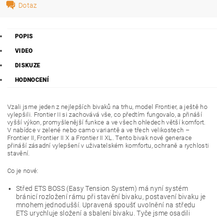
Dotaz
POPIS
VIDEO
DISKUZE
HODNOCENÍ
Vzali jsme jeden z nejlepších bivaků na trhu, model Frontier, a ještě ho
vylepšili. Frontier II si zachovává vše, co předtím fungovalo, a přináší
vyšší výkon, promyšlenější funkce a ve všech ohledech větší komfort.
V nabídce v zelené nebo camo variantě a ve třech velikostech –
Frontier II, Frontier II X a Frontier II XL. Tento bivak nové generace
přináší zásadní vylepšení v uživatelském komfortu, ochraně a rychlosti
stavění.
Co je nové:
Střed ETS BOSS (Easy Tension System) má nyní systém
bránicí rozložení rámu při stavění bivaku, postavení bivaku je
mnohem jednodušší. Upravená spoušť uvolnění na středu
ETS urychluje složení a sbalení bivaku. Tyče jsme osadili