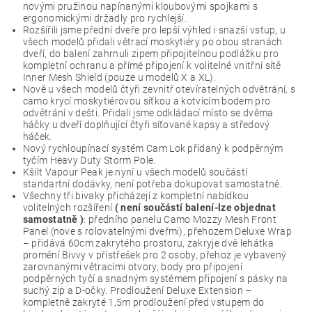
novými pružinou napínanými kloubovými spojkami s
ergonomickými držadly pro rychlejší.
Rozšířili jsme přední dveře pro lepší výhled i snazší vstup, u
všech modelů přidali větrací moskytiéry po obou stranách
dveří, do balení zahrnuli zipem připojitelnou podlážku pro
kompletní ochranu a přímé připojení k volitelné vnitřní sítě
Inner Mesh Shield (pouze u modelů X a XL).
Nově u všech modelů čtyři zevnitř otevíratelných odvětrání, s
camo krycí moskytiérovou síťkou a kotvícím bodem pro
odvětrání v dešti. Přidali jsme odkládací místo se dvěma
háčky u dveří doplňující čtyři síťované kapsy a středový
háček.
Nový rychloupínací systém Cam Lok přidaný k podpěrným
tyčím Heavy Duty Storm Pole.
Kšilt Vapour Peak je nyní u všech modelů součástí
standartní dodávky, není potřeba dokupovat samostatně.
Všechny tři bivaky přicházejí z kompletní nabídkou
volitelných rozšíření
( není součástí balení-lze objednat
samostatně )
: předního panelu Camo Mozzy Mesh Front
Panel (nove s rolovatelnými dveřmi), přehozem Deluxe Wrap
– přidává 60cm zakrytého prostoru, zakryje dvě lehátka
promění Bivvy v přístřešek pro 2 osoby, přehoz je vybavený
zarovnanými větracími otvory, body pro připojení
podpěrných tyčí a snadným systémem připojení s pásky na
suchý zip a D-očky. Prodloužení Deluxe Extension –
kompletně zakryté 1,5m prodloužení před vstupem do