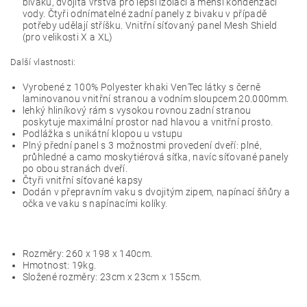
bivaku, dvojitá vrstva pro lepší izolaci a menší kondenzaci
vody. Čtyři odnímatelné zadní panely z bivaku v případě
potřeby udělají stříšku. Vnitřní síťovaný panel Mesh Shield
(pro velikosti X a XL)
Další vlastnosti:
Vyrobené z 100% Polyester khaki VenTec látky s černě
laminovanou vnitřní stranou a vodním sloupcem 20.000mm.
lehký hliníkový rám s vysokou rovnou zadní stranou
poskytuje maximální prostor nad hlavou a vnitřní prosto.
Podlážka s unikátní klopou u vstupu
Plný přední panel s 3 možnostmi provedení dveří: plné,
průhledné a camo moskytiérová síťka, navíc síťované panely
po obou stranách dveří.
Čtyři vnitřní síťované kapsy
Dodán v přepravním vaku s dvojitým zipem, napínací šňůry a
očka ve vaku s napínacími kolíky.
Rozměry: 260 x 198 x 140cm.
Hmotnost: 19kg.
Složené rozměry: 23cm x 23cm x 155cm.