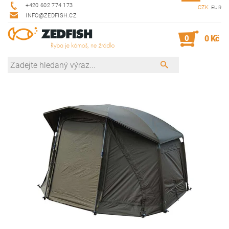
+420 602 774 173
CZK
EUR
INFO@ZEDFISH.CZ
0
0 Kč