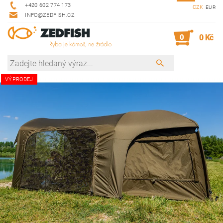
+420 602 774 173
CZK
EUR
INFO@ZEDFISH.CZ
0
0 Kč
VÝPRODEJ