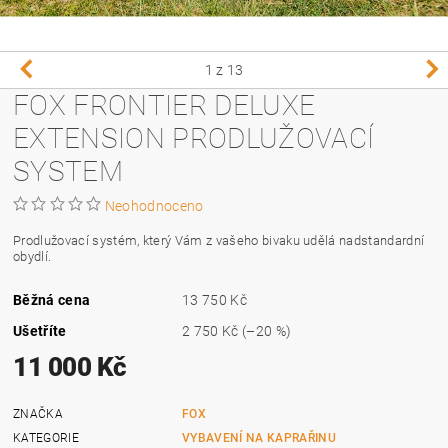
1
z 13
FOX FRONTIER DELUXE
EXTENSION PRODLUŽOVACÍ
SYSTEM
Neohodnoceno
Prodlužovací systém, který Vám z vašeho bivaku udělá nadstandardní
obydlí.
Běžná cena
13 750 Kč
Ušetříte
2 750 Kč
(–20 %)
11 000 Kč
ZNAČKA
FOX
KATEGORIE
VYBAVENÍ NA KAPRAŘINU