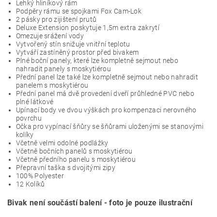
Lehký hliníkový rám
Podpěry rámu se spojkami Fox Cam-Lok
2 pásky pro zijištení prutů
Deluxe Extension poskytuje 1,5m extra zakrytí
Omezuje srážení vody
Vytvořený stín snižuje vnitřní teplotu
Vytváří zastíněný prostor před bivakem
Plné boční panely, které lze kompletně sejmout nebo
nahradit panely s moskytiérou
Přední panel lze také lze kompletně sejmout nebo nahradit
panelem s moskytiérou
Přední panel má dvě provedení dveří průhledné PVC nebo
plné látkové
Upínací body ve dvou výškách pro kompenzaci nerovného
povrchu
Očka pro vypínací šňůry se šňůrami uloženými se stanovými
kolíky
Včetně velmi odolné podlážky
Včetně bočních panelů s moskytiérou
Včetně předního panelu s moskytiérou
Přepravní taška s dvojitými zipy
100% Polyester
12 Kolíků
Bivak není součástí balení - foto je pouze ilustrační