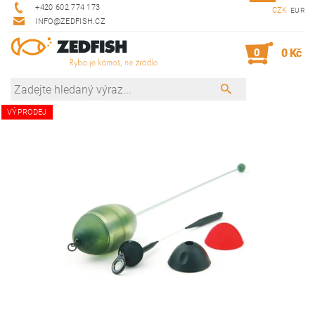
+420 602 774 173
CZK
EUR
INFO@ZEDFISH.CZ
0
0 Kč
VÝPRODEJ