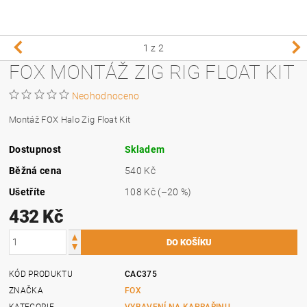
1
z 2
FOX MONTÁŽ ZIG RIG FLOAT KIT
Neohodnoceno
Montáž FOX Halo Zig Float Kit
Dostupnost
Skladem
Běžná cena
540 Kč
Ušetříte
108 Kč
(–20 %)
432 Kč
KÓD PRODUKTU
CAC375
ZNAČKA
FOX
KATEGORIE
VYBAVENÍ NA KAPRAŘINU