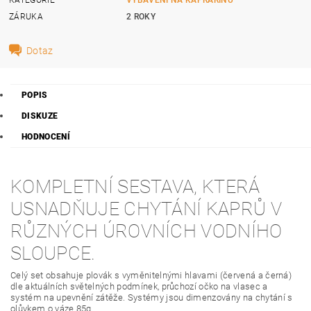
ZÁRUKA
2 ROKY
Dotaz
POPIS
DISKUZE
HODNOCENÍ
KOMPLETNÍ SESTAVA, KTERÁ
USNADŇUJE CHYTÁNÍ KAPRŮ V
RŮZNÝCH ÚROVNÍCH VODNÍHO
SLOUPCE.
Celý set obsahuje plovák s vyměnitelnými hlavami (červená a černá)
dle aktuálních světelných podmínek, průchozí očko na vlasec a
systém na upevnění zátěže. Systémy jsou dimenzovány na chytání s
olůvkem o váze 85g.