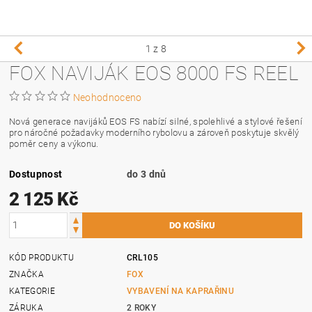
1
z 8
FOX NAVIJÁK EOS 8000 FS REEL
Neohodnoceno
Nová generace navijáků EOS FS nabízí silné, spolehlivé a stylové řešení
pro náročné požadavky moderního rybolovu a zároveň poskytuje skvělý
poměr ceny a výkonu.
Dostupnost
do 3 dnů
2 125 Kč
KÓD PRODUKTU
CRL105
ZNAČKA
FOX
KATEGORIE
VYBAVENÍ NA KAPRAŘINU
ZÁRUKA
2 ROKY