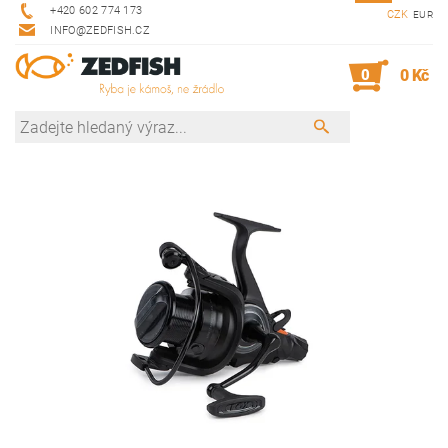
+420 602 774 173
CZK
EUR
INFO@ZEDFISH.CZ
0
0 Kč