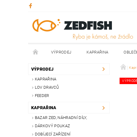
VÝPRODEJ
KAPRAŘINA
OBLEČ
KONTAKTY
NAPIŠTE NÁM
Kapr
VÝPRODEJ
KAPRAŘINA
VÝPROD
LOV DRAVCŮ
FEEDER
KAPRAŘINA
BAZAR ZED, NÁHRADNÍ DÍLY,
DÁRKOVÝ POUKAZ
DOBÍJECÍ ZAŘÍZENÍ