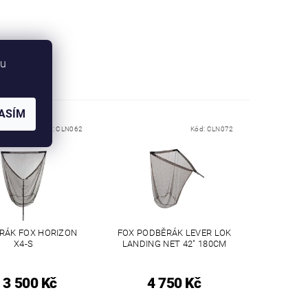
bu
ASÍM
Kód:
CLN062
Kód:
CLN072
RÁK FOX HORIZON
FOX PODBĚRÁK LEVER LOK
X4-S
LANDING NET 42" 180CM
3 500 Kč
4 750 Kč