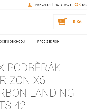
|
CZK
PŘIHLÁŠENÍ
REGISTRACE
EUR
0
0 Kč
OCENÍ OBCHODU
PROČ ZEDFISH
X PODBĚRÁK
RIZON X6
ON LANDING
TS 42"