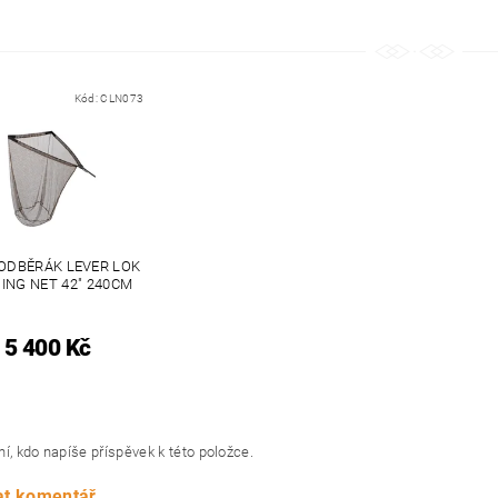
Kód:
CLN073
ODBĚRÁK LEVER LOK
ING NET 42" 240CM
5 400 Kč
í, kdo napíše příspěvek k této položce.
at komentář