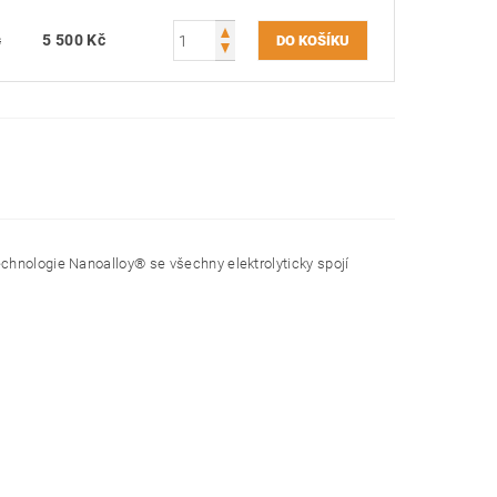
č
5 500 Kč
chnologie Nanoalloy® se všechny elektrolyticky spojí