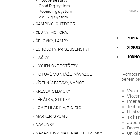
Hotové sestavy
Chod Rig system
Roonie rig system
CLN055
Zig -Rig System
CAMPING, OUTDOOR
ČLUNY, MOTORY.
POPIS
ČELOVKY, LAMPY
DISKU
ECHOLOTY, PŘÍSLUŠENSTVÍ
HODNO
HÁČKY
HYGIENICKÉ POTŘEBY
Pomocí ně
HOTOVÉ MONTÁŽE, NÁVAZCE
během pro
JÍDELNÍ SESTAVY, VAŘIČE
Vysoc
KŘESLA, SEDAČKY
Víces
LÉHÁTKA, STOLKY
Interl
Techn
LOV Z HLADINY, ZIG-RIG
Hliník
MARKER, SPOMB
1k kar
Japons
NAVIJÁKY
Decent
NÁVAZCOVÝ MATERIÁL, OLOVĚNKY
Unikát