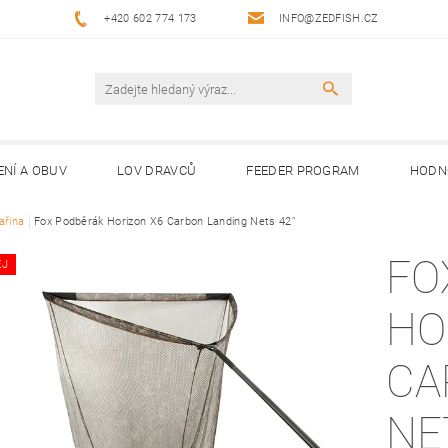
+420 602 774 173
INFO@ZEDFISH.CZ
ENÍ A OBUV
LOV DRAVCŮ
FEEDER PROGRAM
HODN
ařina
Fox Podběrák Horizon X6 Carbon Landing Nets 42"
FO
EJ
HO
CARB
NE