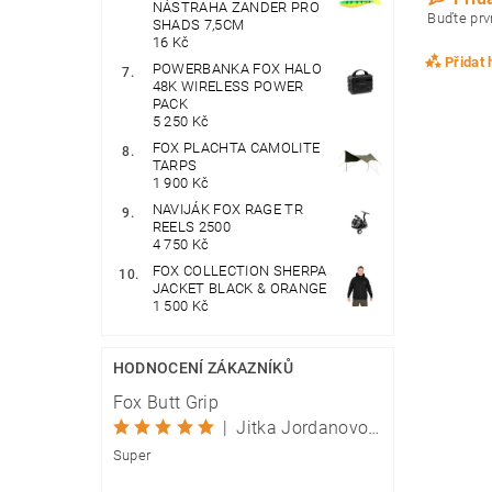
NÁSTRAHA ZANDER PRO
Buďte prvn
SHADS 7,5CM
16 Kč
Přidat
POWERBANKA FOX HALO
48K WIRELESS POWER
PACK
5 250 Kč
FOX PLACHTA CAMOLITE
TARPS
1 900 Kč
NAVIJÁK FOX RAGE TR
REELS 2500
4 750 Kč
FOX COLLECTION SHERPA
JACKET BLACK & ORANGE
1 500 Kč
HODNOCENÍ ZÁKAZNÍKŮ
Fox Butt Grip
|
Jitka Jordanovová
Super