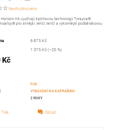
Neohodnoceno
Horizon X6 využívají špičkovou technologii Torayca®
oalloy® pro silnější, lehčí, tenčí a výkonnější podběrákovou
na
6 875 Kč
1 375 Kč
(–20 %)
 Kč
FOX
E
VYBAVENÍ NA KAPRAŘINU
2 ROKY
Tisk
Dotaz