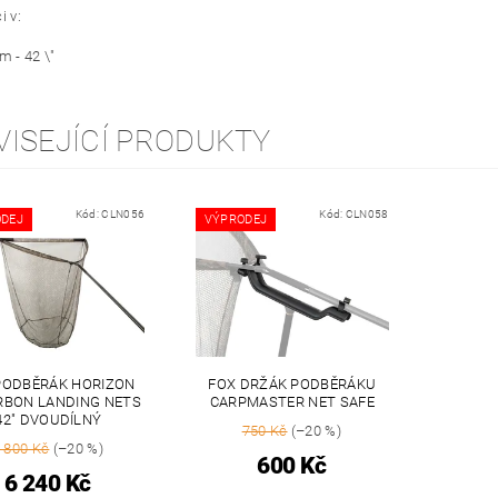
i v:
m - 42 \"
VISEJÍCÍ PRODUKTY
Kód:
CLN056
Kód:
CLN058
DEJ
VÝPRODEJ
PODBĚRÁK HORIZON
FOX DRŽÁK PODBĚRÁKU
RBON LANDING NETS
CARPMASTER NET SAFE
42" DVOUDÍLNÝ
750 Kč
(–20 %)
 800 Kč
(–20 %)
600 Kč
6 240 Kč