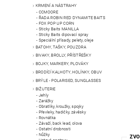
KRMENÍ A NÁSTRAHY
CCMOORE
ŘADA ROBIN RED DYNAMITE BAITS
FOX POP UP CORN
Sticky Baits MANILLA
Sticky Baits dipovací spray
Speciální přísady, pelety, oleje
BATOHY, TAŠKY, POUZDRA
BIVAKY, BROLLY, PŘÍSTŘEŠKY
BOJKY, MARKERY, PLOVÁKY
BRODÍCÍ KALHOTY, HOLÍNKY, OBUV
BRÝLE - POLARISED, SUNGLASSES
BIŽUTERIE
Jehly
Zarážky
Obratlíky, kroužky, spojky
Převleky, hadičky, závěsky
Rovnátka
Závaží, back lead, olova
Ostatní drobnosti
Nůžky
ZVO