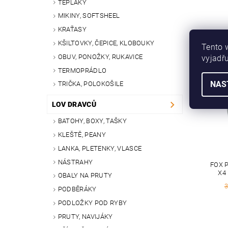
TEPLÁKY
MIKINY, SOFTSHEEL
KRAŤASY
KŠILTOVKY, ČEPICE, KLOBOUKY
Tento 
OBUV, PONOŽKY, RUKAVICE
vyjadřu
POD
TERMOPRÁDLO
NAS
TRIČKA, POLOKOŠILE
VÝPR
LOV DRAVCŮ
BATOHY, BOXY, TAŠKY
KLEŠTĚ, PEANY
LANKA, PLETENKY, VLASCE
NÁSTRAHY
FOX 
X4
OBALY NA PRUTY
3
PODBĚRÁKY
PODLOŽKY POD RYBY
PRUTY, NAVIJÁKY