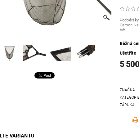
Podběráky 
Carbon Nan
tyč
Běžná ce
Ušetříte
5 500
ZNAČKA
KATEGORI
ZÁRUKA
LTE VARIANTU