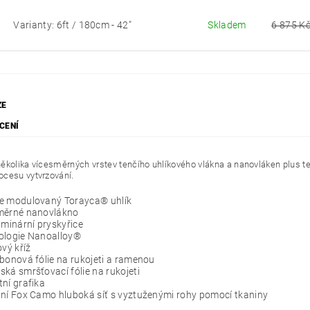
Varianty: 6ft / 180cm - 42"
Skladem
6 875 K
ZE
CENÍ
kolika vícesměrných vrstev tenčího uhlíkového vlákna a nanovláken plus te
cesu vytvrzování.
e modulovaný Torayca® uhlík
měrné nanovlákno
aminární pryskyřice
ologie Nanoalloy®
ový kříž
bonová fólie na rukojeti a ramenou
ká smršťovací fólie na rukojeti
ní grafika
ní Fox Camo hluboká síť s vyztuženými rohy pomocí tkaniny