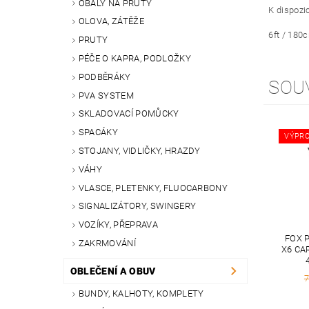
OBALY NA PRUTY
K dispozic
OLOVA, ZÁTĚŽE
6ft / 180c
PRUTY
PÉČE O KAPRA, PODLOŽKY
PODBĚRÁKY
SOU
PVA SYSTEM
SKLADOVACÍ POMŮCKY
SPACÁKY
VÝPRO
STOJANY, VIDLIČKY, HRAZDY
VÁHY
VLASCE, PLETENKY, FLUOCARBONY
SIGNALIZÁTORY, SWINGERY
VOZÍKY, PŘEPRAVA
FOX 
ZAKRMOVÁNÍ
X6 CA
OBLEČENÍ A OBUV
7
BUNDY, KALHOTY, KOMPLETY