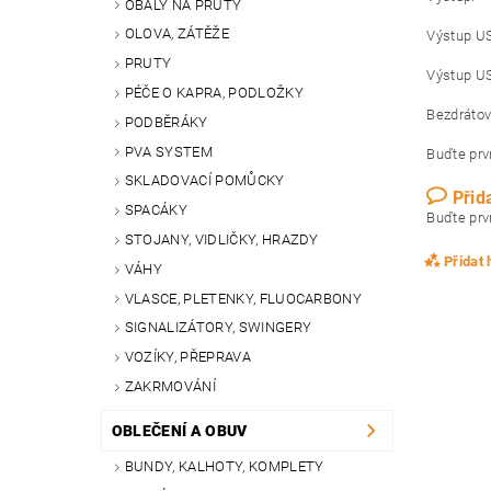
OBALY NA PRUTY
OLOVA, ZÁTĚŽE
Výstup US
PRUTY
Výstup US
PÉČE O KAPRA, PODLOŽKY
Bezdrátov
PODBĚRÁKY
PVA SYSTEM
Buďte prvn
SKLADOVACÍ POMŮCKY
Přid
SPACÁKY
Buďte prvn
STOJANY, VIDLIČKY, HRAZDY
Přidat
VÁHY
VLASCE, PLETENKY, FLUOCARBONY
SIGNALIZÁTORY, SWINGERY
VOZÍKY, PŘEPRAVA
ZAKRMOVÁNÍ
OBLEČENÍ A OBUV
BUNDY, KALHOTY, KOMPLETY