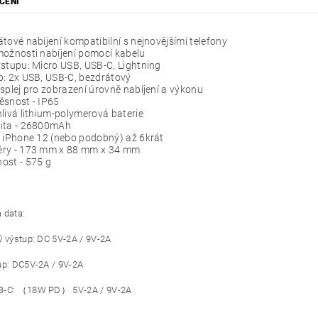
CENÍ
tové nabíjení kompatibilní s nejnovějšími telefony
ožnosti nabíjení pomocí kabelu
stupu: Micro USB, USB-C, Lightning
p: 2x USB, USB-C, bezdrátový
splej pro zobrazení úrovně nabíjení a výkonu
ěsnost - IP65
livá lithium-polymerová baterie
ita - 26800mAh
 iPhone 12 (nebo podobný) až 6krát
ry - 173 mm x 88 mm x 34 mm
ost - 575 g
 data:
ý výstup: DC 5V-2A / 9V-2A
up: DC5V-2A / 9V-2A
B-C: （18W PD） 5V-2A / 9V-2A