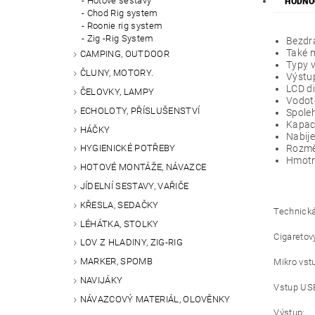
Hotové sestavy
HODNO
Chod Rig system
Roonie rig system
Zig -Rig System
Bezdrá
Také m
CAMPING, OUTDOOR
Typy v
ČLUNY, MOTORY.
Výstu
LCD di
ČELOVKY, LAMPY
Vodot
ECHOLOTY, PŘÍSLUŠENSTVÍ
Spoleh
Kapac
HÁČKY
Nabije
Rozmě
HYGIENICKÉ POTŘEBY
Hmotn
HOTOVÉ MONTÁŽE, NÁVAZCE
JÍDELNÍ SESTAVY, VAŘIČE
KŘESLA, SEDAČKY
Technická
LÉHÁTKA, STOLKY
Cigaretov
LOV Z HLADINY, ZIG-RIG
MARKER, SPOMB
Mikro vst
NAVIJÁKY
Vstup US
NÁVAZCOVÝ MATERIÁL, OLOVĚNKY
Výstup: