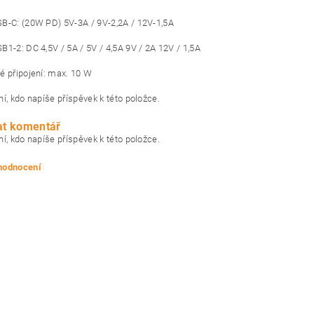
B-C: (20W PD) 5V-3A / 9V-2,2A / 12V-1,5A
B1-2: DC 4,5V / 5A / 5V / 4,5A 9V / 2A 12V / 1,5A
é připojení: max. 10 W
í, kdo napíše příspěvek k této položce.
at komentář
í, kdo napíše příspěvek k této položce.
 hodnocení