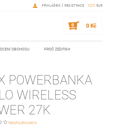
|
CZK
PŘIHLÁŠENÍ
REGISTRACE
EUR
0
0 Kč
OCENÍ OBCHODU
PROČ ZEDFISH
X POWERBANKA
LO WIRELESS
WER 27K
Neohodnoceno