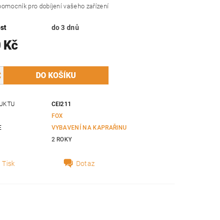
omocník pro dobíjení vašeho zařízení
st
do 3 dnů
 Kč
UKTU
CEI211
FOX
E
VYBAVENÍ NA KAPRAŘINU
2 ROKY
Tisk
Dotaz