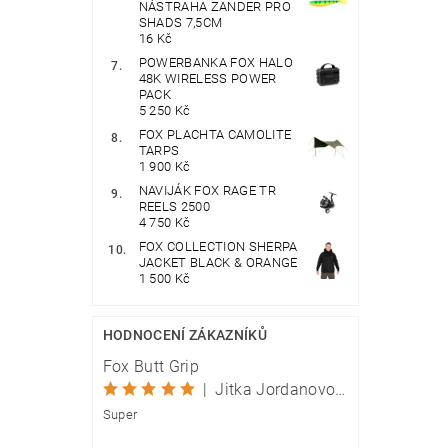
NÁSTRAHA ZANDER PRO
SHADS 7,5CM
16 Kč
POWERBANKA FOX HALO
48K WIRELESS POWER
PACK
5 250 Kč
FOX PLACHTA CAMOLITE
TARPS
1 900 Kč
NAVIJÁK FOX RAGE TR
REELS 2500
4 750 Kč
FOX COLLECTION SHERPA
JACKET BLACK & ORANGE
1 500 Kč
HODNOCENÍ ZÁKAZNÍKŮ
Fox Butt Grip
|
Jitka Jordanovová
Super