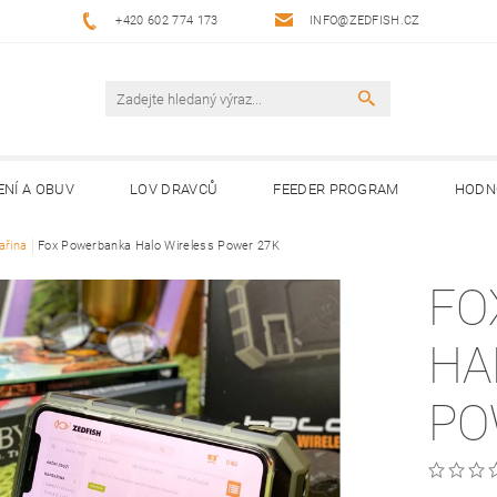
+420 602 774 173
INFO@ZEDFISH.CZ
ENÍ A OBUV
LOV DRAVCŮ
FEEDER PROGRAM
HODN
ařina
Fox Powerbanka Halo Wireless Power 27K
FO
HA
PO