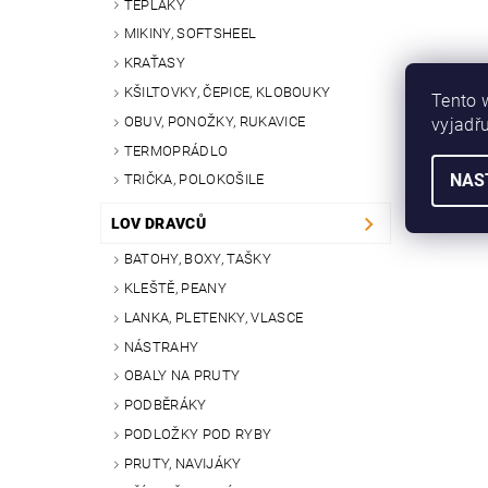
TEPLÁKY
MIKINY, SOFTSHEEL
KRAŤASY
KŠILTOVKY, ČEPICE, KLOBOUKY
Tento 
OBUV, PONOŽKY, RUKAVICE
vyjadřu
TERMOPRÁDLO
NAS
TRIČKA, POLOKOŠILE
LOV DRAVCŮ
BATOHY, BOXY, TAŠKY
KLEŠTĚ, PEANY
LANKA, PLETENKY, VLASCE
NÁSTRAHY
OBALY NA PRUTY
PODBĚRÁKY
PODLOŽKY POD RYBY
PRUTY, NAVIJÁKY