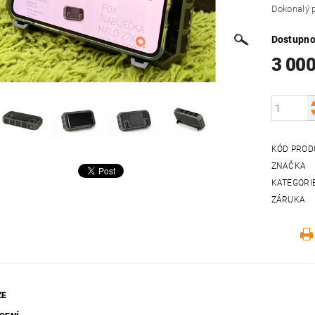
Dokonalý p
Dostupno
3 000
KÓD PROD
ZNAČKA
KATEGORI
ZÁRUKA
ZE