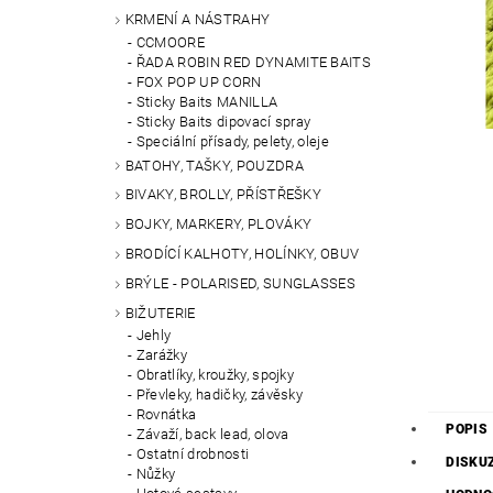
KRMENÍ A NÁSTRAHY
CCMOORE
ŘADA ROBIN RED DYNAMITE BAITS
FOX POP UP CORN
Sticky Baits MANILLA
Sticky Baits dipovací spray
Speciální přísady, pelety, oleje
BATOHY, TAŠKY, POUZDRA
BIVAKY, BROLLY, PŘÍSTŘEŠKY
BOJKY, MARKERY, PLOVÁKY
BRODÍCÍ KALHOTY, HOLÍNKY, OBUV
BRÝLE - POLARISED, SUNGLASSES
BIŽUTERIE
Jehly
Zarážky
Obratlíky, kroužky, spojky
Převleky, hadičky, závěsky
Rovnátka
POPIS
Závaží, back lead, olova
Ostatní drobnosti
DISKU
Nůžky