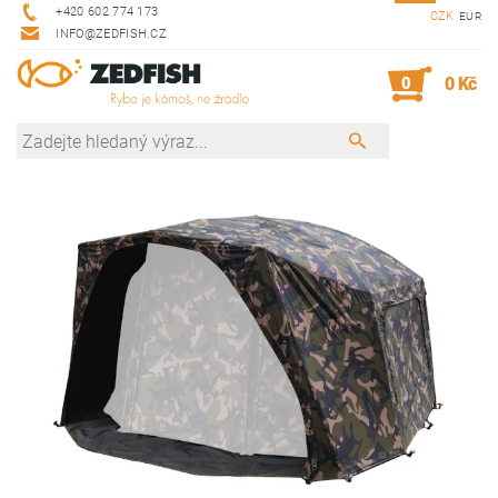
+420 602 774 173
CZK
EUR
INFO@ZEDFISH.CZ
0
0 Kč