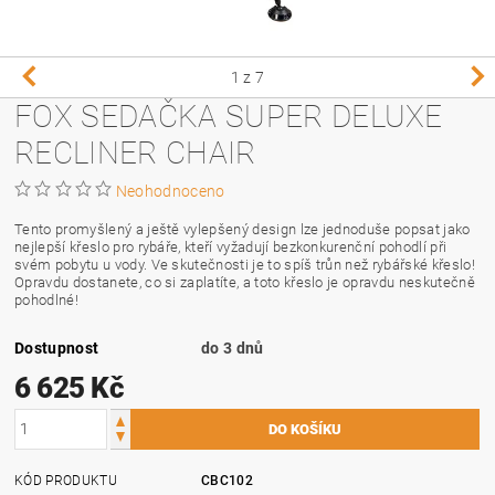
1
z 7
FOX SEDAČKA SUPER DELUXE
RECLINER CHAIR
Neohodnoceno
Tento promyšlený a ještě vylepšený design lze jednoduše popsat jako
nejlepší křeslo pro rybáře, kteří vyžadují bezkonkurenční pohodlí při
svém pobytu u vody. Ve skutečnosti je to spíš trůn než rybářské křeslo!
Opravdu dostanete, co si zaplatíte, a toto křeslo je opravdu neskutečně
pohodlné!
Dostupnost
do 3 dnů
6 625 Kč
KÓD PRODUKTU
CBC102