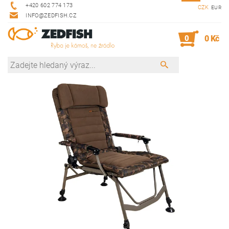
+420 602 774 173
CZK
EUR
INFO@ZEDFISH.CZ
0
0 Kč