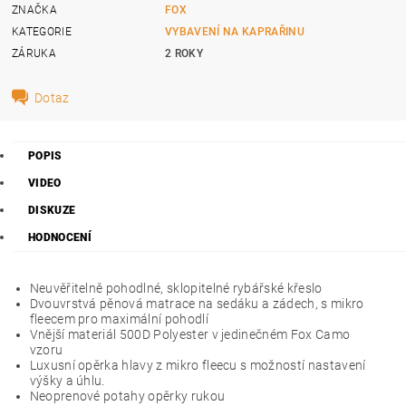
ZNAČKA
FOX
KATEGORIE
VYBAVENÍ NA KAPRAŘINU
ZÁRUKA
2 ROKY
Dotaz
POPIS
VIDEO
DISKUZE
HODNOCENÍ
Neuvěřitelně pohodlné, sklopitelné rybářské křeslo
Dvouvrstvá pěnová matrace na sedáku a zádech, s mikro
fleecem pro maximální pohodlí
Vnější materiál 500D Polyester v jedinečném Fox Camo
vzoru
Luxusní opěrka hlavy z mikro fleecu s možností nastavení
výšky a úhlu.
Neoprenové potahy opěrky rukou