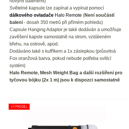
novými bateriemi)
Světelné kapsule lze zapínat a vypínat pomocí
dálkového ovladače
Halo Remote
(
Není součástí
balení
- dosah 350 metrů při přímém pohledu)
Capsule Hanging Adaptor je také dodáván a umožňuje
zavěšení kapsle samostatně na strom, vzdáleném
břehu, na ostrově, apod.
Dodáváno také s kufříkem a 1x záslepkou (průsvitná
Fox oranžová barva, pokud nebude potřeba svítící
systém)
Halo Remote, Mesh Weight Bag a další rozšíření pro
tyčovou bójku (2x 1 m) jsou k dispozci samostatně
VÝPRODEJ