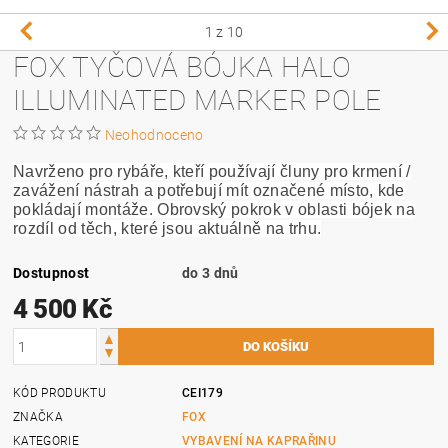
1
z 10
FOX TYČOVÁ BÓJKA HALO
ILLUMINATED MARKER POLE
Neohodnoceno
Navrženo pro rybáře, kteří používají čluny pro krmení /
zavážení nástrah a potřebují mít označené místo, kde
pokládají montáže. Obrovský pokrok v oblasti bójek na
rozdíl od těch, které jsou aktuálně na trhu.
Dostupnost
do 3 dnů
4 500 Kč
KÓD PRODUKTU
CEI179
ZNAČKA
FOX
KATEGORIE
VYBAVENÍ NA KAPRAŘINU