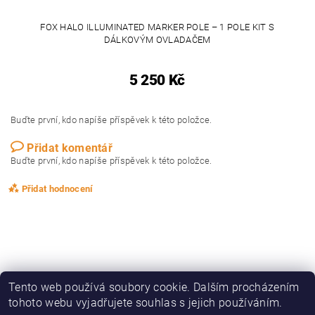
FOX HALO ILLUMINATED MARKER POLE – 1 POLE KIT S
DÁLKOVÝM OVLADAČEM
5 250 Kč
Buďte první, kdo napíše příspěvek k této položce.
Přidat komentář
Buďte první, kdo napíše příspěvek k této položce.
Přidat hodnocení
Tento web používá soubory cookie. Dalším procházením
tohoto webu vyjadřujete souhlas s jejich používáním.
|
|
|
|
Zboží.cz
Heureka.cz
KAPRAŘINA
OBLEČENÍ, OBUV
DRAVCI