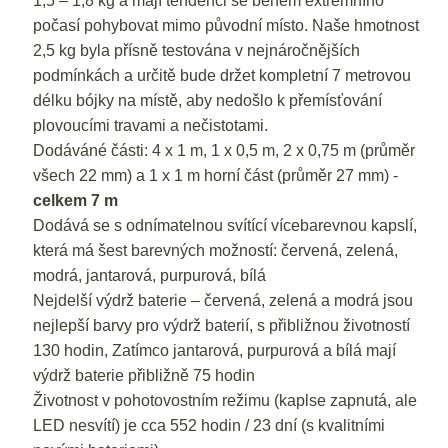
1,5 – 1,8 kg a mají tendenci se během extrémního
počasí pohybovat mimo původní místo. Naše hmotnost
2,5 kg byla přísně testována v nejnáročnějších
podmínkách a určitě bude držet kompletní 7 metrovou
délku bójky na místě, aby nedošlo k přemísťování
plovoucími travami a nečistotami.
Dodáváné části: 4 x 1 m, 1 x 0,5 m, 2 x 0,75 m (průměr
všech 22 mm) a 1 x 1 m horní část (průměr 27 mm) -
celkem 7 m
Dodává se s odnímatelnou svítící vícebarevnou kapslí,
která má šest barevných možností: červená, zelená,
modrá, jantarová, purpurová, bílá
Nejdelší výdrž baterie – červená, zelená a modrá jsou
nejlepší barvy pro výdrž baterií, s přibližnou životností
130 hodin, Zatímco jantarová, purpurová a bílá mají
výdrž baterie přibližně 75 hodin
Životnost v pohotovostním režimu (kaplse zapnutá, ale
LED nesvítí) je cca 552 hodin / 23 dní (s kvalitními