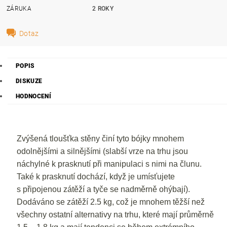
ZÁRUKA
2 ROKY
Dotaz
POPIS
DISKUZE
HODNOCENÍ
Zvýšená tloušťka stěny činí tyto bójky mnohem
odolnějšími a silnějšími (slabší vrze na trhu jsou
náchylné k prasknutí při manipulaci s nimi na člunu.
Také k prasknutí dochází, když je umísťujete
s připojenou zátěží a tyče se nadměrně ohýbají).
Dodáváno se zátěží 2.5 kg, což je mnohem těžší než
všechny ostatní alternativy na trhu, které mají průměrně