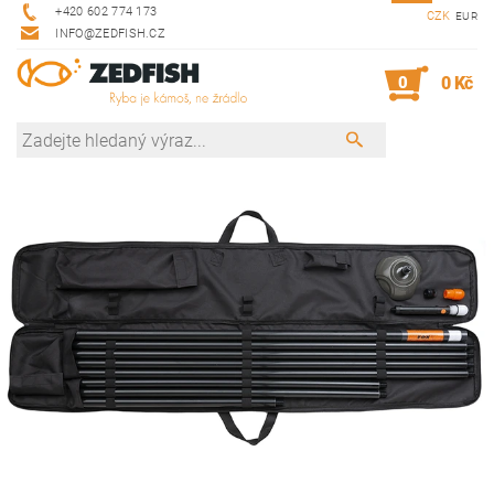
+420 602 774 173
CZK
EUR
INFO@ZEDFISH.CZ
0
0 Kč