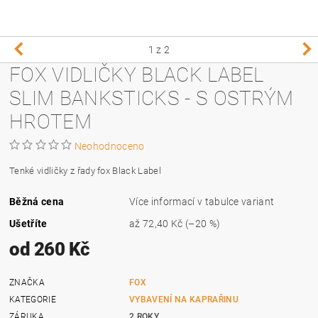
1
z 2
FOX VIDLIČKY BLACK LABEL
SLIM BANKSTICKS - S OSTRÝM
HROTEM
Neohodnoceno
Tenké vidličky z řady fox Black Label
Běžná cena
Více informací v tabulce variant
Ušetříte
až
72,40 Kč
(–20 %)
od 260 Kč
ZNAČKA
FOX
KATEGORIE
VYBAVENÍ NA KAPRAŘINU
ZÁRUKA
2 ROKY