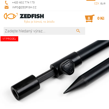
+420 602 774 173
CZK
EUR
INFO@ZEDFISH.CZ
0
0 Kč
VÝPRODEJ