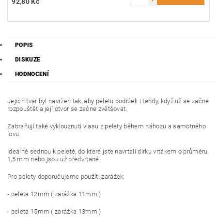
92,80 Kč
POPIS
DISKUZE
HODNOCENÍ
Jejich tvar byl navržen tak, aby peletu podrželi i tehdy, když už se začne
rozpouštět a její otvor se začne zvětšovat.
Zabraňují také vyklouznutí vlasu z pelety během náhozu a samotného
lovu.
Ideálně sednou k peletě, do které jste navrtali dírku vrtákem o průměru
1,5 mm nebo jsou už předvrtané.
Pro pelety doporučujeme použíti zarážek:
- peleta 12mm ( zarážka 11mm )
- peleta 15mm ( zarážka 13mm )