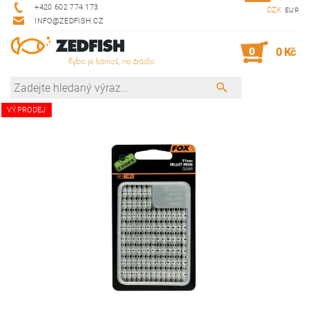
+420 602 774 173
CZK
EUR
INFO@ZEDFISH.CZ
0
0 Kč
VÝPRODEJ