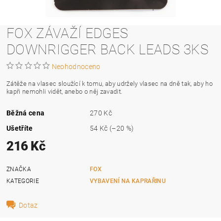
FOX ZÁVAŽÍ EDGES
DOWNRIGGER BACK LEADS 3KS
Neohodnoceno
Zátěže na vlasec sloužící k tomu, aby udržely vlasec na dně tak, aby ho
kapři nemohli vidět, anebo o něj zavadit.
Běžná cena
270 Kč
Ušetříte
54 Kč
(–20 %)
216 Kč
ZNAČKA
FOX
KATEGORIE
VYBAVENÍ NA KAPRAŘINU
Dotaz