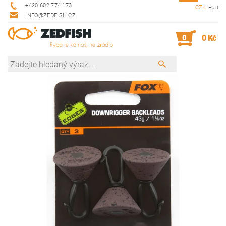
+420 602 774 173
CZK
EUR
INFO@ZEDFISH.CZ
0
0 Kč