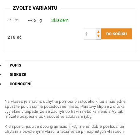
ZVOLTE VARIANTU
---: 21g
Skladem
CAC530
216 Kč
POPIS
DISKUZE
HODNOCENÍ
Na vlasec je snadno uchytíte pomocí plastového klipu a následně
spustíte po vlasci na požadované místo. Plastový klip se z olůvka
vyvlékne v případě, že se zachytí do travin nebo kamenů a Vy tak
můžete bezpečně pokračovat ve zdolávání ryby.
K dispozici jsou ve dvou gramážích, kdy menší dobře poslouží při
chytání s povolenými vlasci a těžší verze při napnutých vlascech.