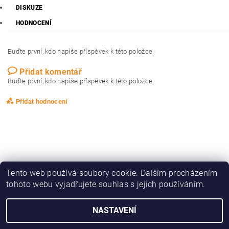
DISKUZE
HODNOCENÍ
Buďte první, kdo napíše příspěvek k této položce.
Přidat komentář
Buďte první, kdo napíše příspěvek k této položce.
Přidat hodnocení
Tento web používá soubory cookie. Dalším procházením
tohoto webu vyjadřujete souhlas s jejich používáním.
|
|
|
|
Zboží.cz
Heureka.cz
KAPRAŘINA
OBLEČENÍ, OBUV
DRAVCI
NASTAVENÍ
2026 © ZedFish - rybářská speciálka, všechna práva vyhrazena