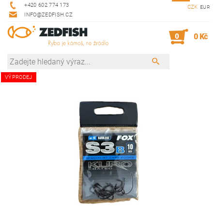
+420 602 774 173
CZK
EUR
INFO@ZEDFISH.CZ
0
0 Kč
VÝPRODEJ