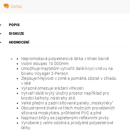
Dotaz
POPIS
DISKUZE
HODNOCENÍ
Nepromokavá polyesterová látka v khaki barvě
Vodní sloupec 10.000mm
Umožňuje majitelům vytvořit další krycí vrstvu na
bivaku Voyager 2-Person
Zlepšuje hřejivost v zimě a pomáhá zůstat v chladu
v létě
Výrazně omezuje srážení vlhkosti
Vytváří další krytý úložný prostor například pro
brodící kalhoty, nástrahy atd.
Velké přední a zadní síťované panely „moskytiéry“
Oboustranné dveře ve třech možných provedeních
síťovaná moskytiéra, průhledné PVC a plné
Napínací šňůry se zapletenými reflexními prvky
Vyrobené z velmi odolné a prodyšné polyesterové
látky