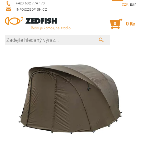
+420 602 774 173
CZK
EUR
INFO@ZEDFISH.CZ
0
0 Kč