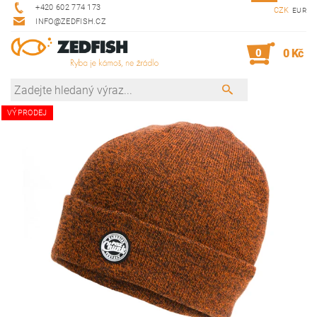
+420 602 774 173
CZK
EUR
INFO@ZEDFISH.CZ
0
0 Kč
VÝPRODEJ