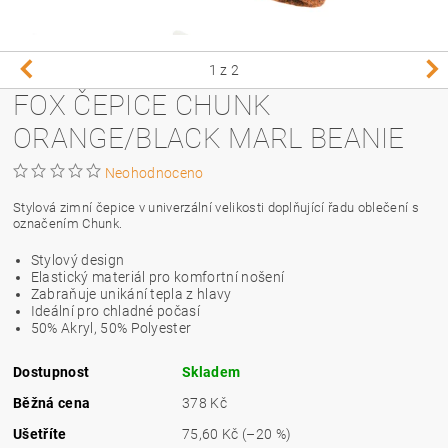
1
z 2
FOX ČEPICE CHUNK
ORANGE/BLACK MARL BEANIE
Neohodnoceno
Stylová zimní čepice v univerzální velikosti doplňující řadu oblečení s
označením Chunk.
Stylový design
Elastický materiál pro komfortní nošení
Zabraňuje unikání tepla z hlavy
Ideální pro chladné počasí
50% Akryl, 50% Polyester
Dostupnost
Skladem
Běžná cena
378 Kč
Ušetříte
75,60 Kč
(–20 %)