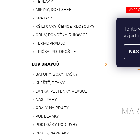
TEPLÁKY
MIKINY, SOFTSHEEL
VÝPRO
KRAŤASY
KŠILTOVKY, ČEPICE, KLOBOUKY
Tento 
OBUV, PONOŽKY, RUKAVICE
vyjadřu
TERMOPRÁDLO
NAS
TRIČKA, POLOKOŠILE
OBA
DOUBL
LOV DRAVCŮ
1
BATOHY, BOXY, TAŠKY
KLEŠTĚ, PEANY
LANKA, PLETENKY, VLASCE
NÁSTRAHY
OBALY NA PRUTY
MAR
PODBĚRÁKY
PODLOŽKY POD RYBY
PRUTY, NAVIJÁKY