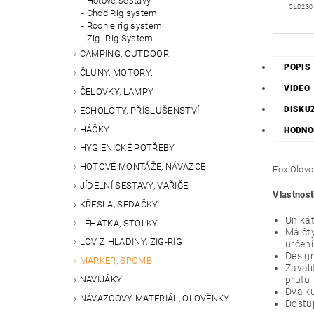
Hotové sestavy
CLD230
Chod Rig system
Roonie rig system
Zig -Rig System
CAMPING, OUTDOOR
POPIS
ČLUNY, MOTORY.
VIDEO
ČELOVKY, LAMPY
DISKU
ECHOLOTY, PŘÍSLUŠENSTVÍ
HÁČKY
HODNO
HYGIENICKÉ POTŘEBY
HOTOVÉ MONTÁŽE, NÁVAZCE
Fox Olovo
JÍDELNÍ SESTAVY, VAŘIČE
Vlastnost
KŘESLA, SEDAČKY
Unikát
LÉHÁTKA, STOLKY
Má čty
LOV Z HLADINY, ZIG-RIG
určení
Desig
MARKER, SPOMB
Zavali
NAVIJÁKY
prutu
Dva ku
NÁVAZCOVÝ MATERIÁL, OLOVĚNKY
Dostup