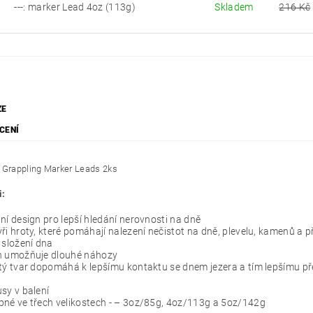
---: marker Lead 4oz (113g)
Skladem
216 Kč
ZE
CENÍ
 Grappling Marker Leads 2ks
i:
ní design pro lepší hledání nerovnosti na dně
ři hroty, které pomáhají nalezení nečistot na dně, plevelu, kamenů a 
 složení dna
n umožňuje dlouhé náhozy
tý tvar dopomáhá k lepšímu kontaktu se dnem jezera a tím lepšímu 
sy v balení
né ve třech velikostech - – 3oz/85g, 4oz/113g a 5oz/142g