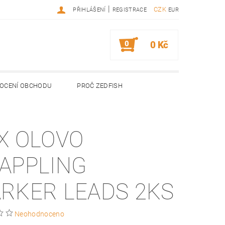
|
CZK
PŘIHLÁŠENÍ
REGISTRACE
EUR
0
0 Kč
OCENÍ OBCHODU
PROČ ZEDFISH
X OLOVO
APPLING
RKER LEADS 2KS
Neohodnoceno