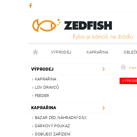
VÝPRODEJ
KAPRAŘINA
OBLEČ
KONTAKTY
NAPIŠTE NÁM
Kapr
VÝPRODEJ
KAPRAŘINA
VÝPROD
LOV DRAVCŮ
FEEDER
KAPRAŘINA
BAZAR ZED, NÁHRADNÍ DÍLY,
DÁRKOVÝ POUKAZ
DOBÍJECÍ ZAŘÍZENÍ