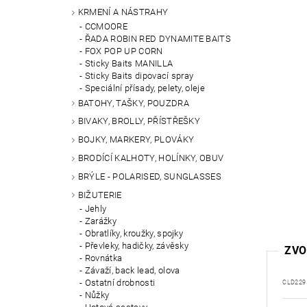
KRMENÍ A NÁSTRAHY
CCMOORE
ŘADA ROBIN RED DYNAMITE BAITS
FOX POP UP CORN
Sticky Baits MANILLA
Sticky Baits dipovací spray
Speciální přísady, pelety, oleje
BATOHY, TAŠKY, POUZDRA
BIVAKY, BROLLY, PŘÍSTŘEŠKY
BOJKY, MARKERY, PLOVÁKY
BRODÍCÍ KALHOTY, HOLÍNKY, OBUV
BRÝLE - POLARISED, SUNGLASSES
BIŽUTERIE
Jehly
Zarážky
Obratlíky, kroužky, spojky
Převleky, hadičky, závěsky
ZVO
Rovnátka
Závaží, back lead, olova
Ostatní drobnosti
CLD229
Nůžky