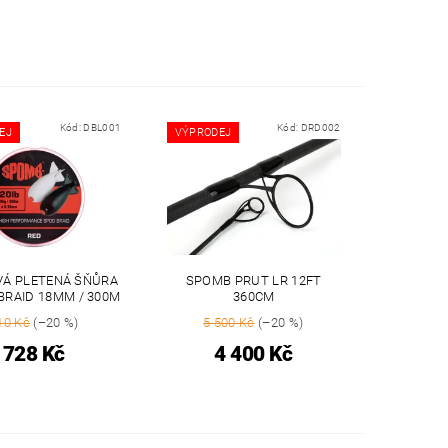
Kód:
DBL001
Kód:
DRD002
EJ
VÝPRODEJ
Á PLETENÁ ŠŇŮRA
SPOMB PRUT LR 12FT
BRAID 18MM / 300M
360CM
10 Kč
(–20 %)
5 500 Kč
(–20 %)
728 Kč
4 400 Kč