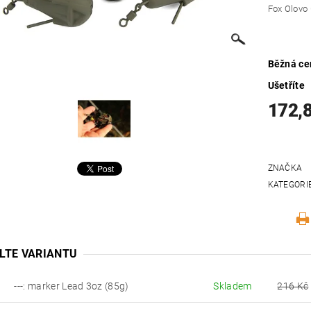
Fox Olovo
Běžná ce
Ušetříte
172,
ZNAČKA
KATEGORI
LTE VARIANTU
---: marker Lead 3oz (85g)
Skladem
216 Kč