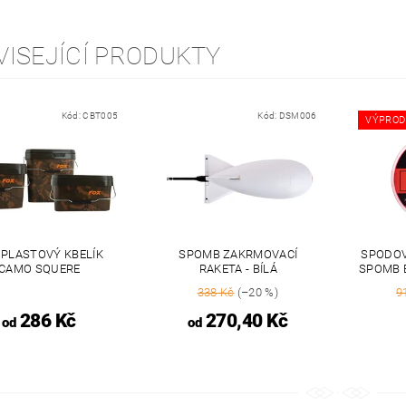
VISEJÍCÍ PRODUKTY
Kód:
CBT005
Kód:
DSM006
VÝPROD
 PLASTOVÝ KBELÍK
SPOMB ZAKRMOVACÍ
SPODOV
CAMO SQUERE
RAKETA - BÍLÁ
SPOMB 
338 Kč
(–20 %)
9
286 Kč
270,40 Kč
od
od