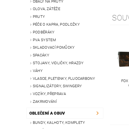
OBALY NA PRUTY
OLOVA, ZÁTĚŽE
SOU
PRUTY
PÉČE O KAPRA, PODLOŽKY
PODBĚRÁKY
PVA SYSTEM
SKLADOVACÍ POMŮCKY
SPACÁKY
STOJANY, VIDLIČKY, HRAZDY
VÁHY
VLASCE, PLETENKY, FLUOCARBONY
FOX
SIGNALIZÁTORY, SWINGERY
VOZÍKY, PŘEPRAVA
ZAKRMOVÁNÍ
OBLEČENÍ A OBUV
BUNDY, KALHOTY, KOMPLETY