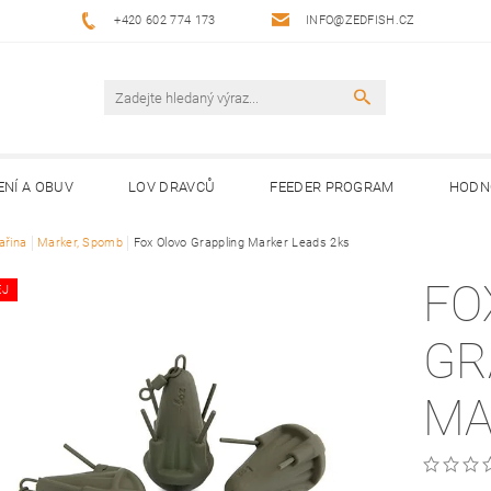
+420 602 774 173
INFO@ZEDFISH.CZ
ENÍ A OBUV
LOV DRAVCŮ
FEEDER PROGRAM
HODN
ařina
Marker, Spomb
Fox Olovo Grappling Marker Leads 2ks
FO
EJ
GR
MA