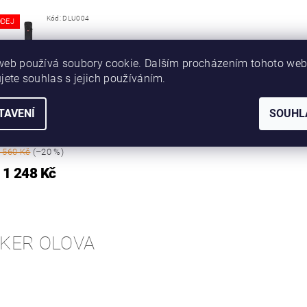
Kód:
DLU004
DEJ
web používá soubory cookie. Dalším procházením tohoto we
jete souhlas s jejich používáním.
TAVENÍ
SOUHL
L NA PRUTY SPOMB
E ROD JACKET 12FT
 560 Kč
(–20 %)
1 248 Kč
KER OLOVA