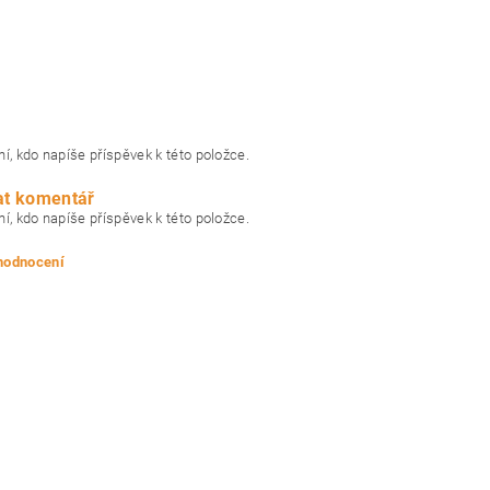
í, kdo napíše příspěvek k této položce.
at komentář
í, kdo napíše příspěvek k této položce.
 hodnocení