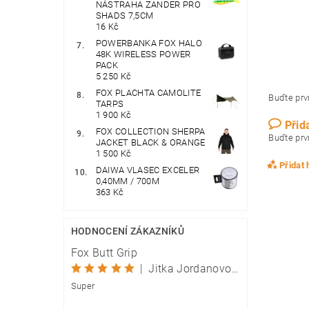
NÁSTRAHA ZANDER PRO
SHADS 7,5CM
16 Kč
POWERBANKA FOX HALO
48K WIRELESS POWER
PACK
5 250 Kč
FOX PLACHTA CAMOLITE
Buďte prvn
TARPS
1 900 Kč
Přid
FOX COLLECTION SHERPA
Buďte prvn
JACKET BLACK & ORANGE
1 500 Kč
Přidat
DAIWA VLASEC EXCELER
0,40MM / 700M
363 Kč
HODNOCENÍ ZÁKAZNÍKŮ
Fox Butt Grip
|
Jitka Jordanovová
Super