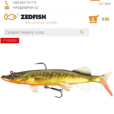
+420 602 774 173
CZK
EUR
INFO@ZEDFISH.CZ
0
0 Kč
VÝPRODEJ