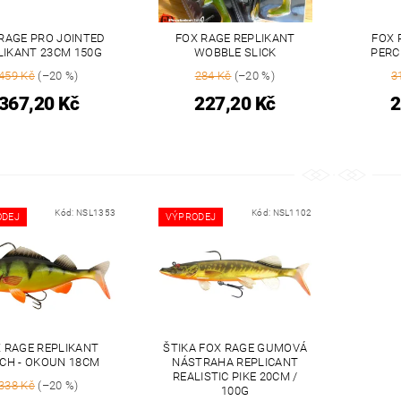
RAGE PRO JOINTED
FOX RAGE REPLIKANT
FOX 
LIKANT 23CM 150G
WOBBLE SLICK
PERC
459 Kč
(–20 %)
284 Kč
(–20 %)
3
367,20 Kč
227,20 Kč
2
Kód:
NSL1353
Kód:
NSL1102
ODEJ
VÝPRODEJ
 RAGE REPLIKANT
ŠTIKA FOX RAGE GUMOVÁ
CH - OKOUN 18CM
NÁSTRAHA REPLICANT
REALISTIC PIKE 20CM /
338 Kč
(–20 %)
100G