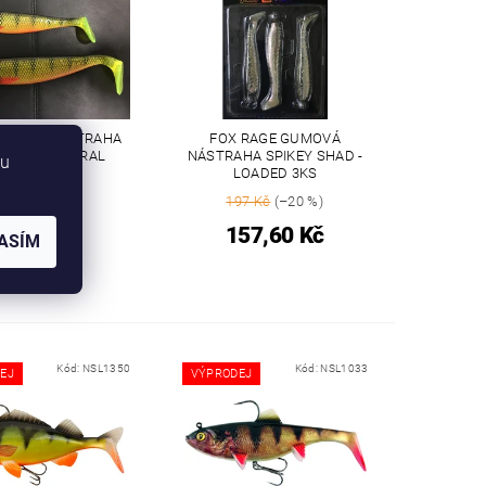
UMOVÁ NÁSTRAHA
FOX RAGE GUMOVÁ
 SHAD NATURAL
NÁSTRAHA SPIKEY SHAD -
bu
OKOUN
LOADED 3KS
3 Kč
(–30 %)
197 Kč
(–20 %)
65 Kč
157,60 Kč
od
ASÍM
Kód:
NSL1350
Kód:
NSL1033
EJ
VÝPRODEJ