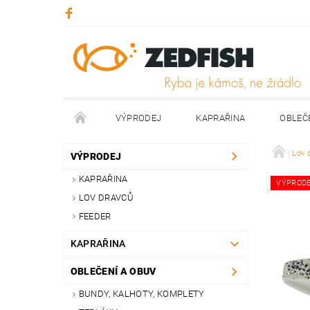
VÝPRODEJ
KAPRAŘINA
OBLEČ
KONTAKTY
NAPIŠTE NÁM
Lov 
VÝPRODEJ
KAPRAŘINA
VÝPROD
LOV DRAVCŮ
FEEDER
KAPRAŘINA
OBLEČENÍ A OBUV
BUNDY, KALHOTY, KOMPLETY