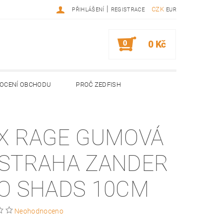
|
CZK
PŘIHLÁŠENÍ
REGISTRACE
EUR
0
0 Kč
OCENÍ OBCHODU
PROČ ZEDFISH
X RAGE GUMOVÁ
STRAHA ZANDER
O SHADS 10CM
Neohodnoceno