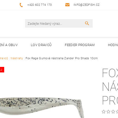
+420 602 774 173
INFO@ZEDFISH.CZ
ENÍ A OBUV
LOV DRAVCŮ
FEEDER PROGRAM
HODN
dravců
Nástrahy
Fox Rage Gumová nástraha Zander Pro Shads 10cm
FO
EJ
NÁ
PR