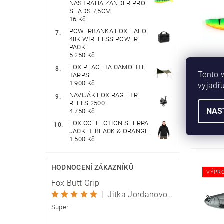
NÁSTRAHA ZANDER PRO
SHADS 7,5CM
16 Kč
POWERBANKA FOX HALO
48K WIRELESS POWER
PACK
5 250 Kč
FO
FOX PLACHTA CAMOLITE
NÁST
Tento 
TARPS
1 900 Kč
vyjadřu
NAVIJÁK FOX RAGE TR
REELS 2500
NAS
4 750 Kč
FOX COLLECTION SHERPA
JACKET BLACK & ORANGE
1 500 Kč
HODNOCENÍ ZÁKAZNÍKŮ
VÝPR
Fox Butt Grip
|
Jitka Jordanovová
Super