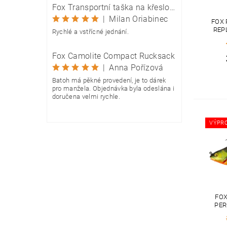
Fox Transportní taška na křeslo Camolite Chair Bag
|
Milan Oriabinec
FOX 
REP
Rychlé a vstřícné jednání.
Fox Camolite Compact Rucksack
|
Anna Pořízová
Batoh má pěkné provedení, je to dárek
pro manžela. Objednávka byla odeslána i
doručena velmi rychle.
VÝPR
FOX
PER