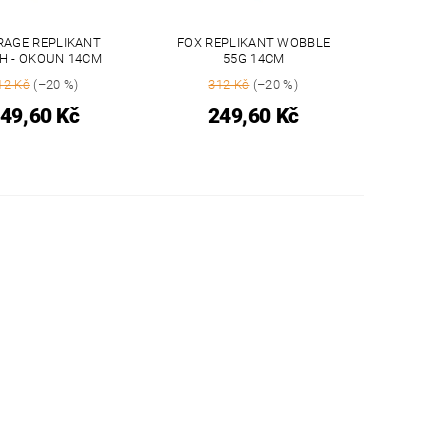
RAGE REPLIKANT
FOX REPLIKANT WOBBLE
H - OKOUN 14CM
55G 14CM
12 Kč
(–20 %)
312 Kč
(–20 %)
49,60 Kč
249,60 Kč