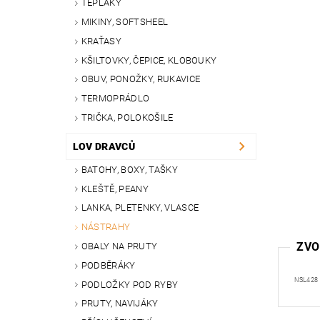
TEPLÁKY
MIKINY, SOFTSHEEL
KRAŤASY
KŠILTOVKY, ČEPICE, KLOBOUKY
OBUV, PONOŽKY, RUKAVICE
TERMOPRÁDLO
TRIČKA, POLOKOŠILE
LOV DRAVCŮ
BATOHY, BOXY, TAŠKY
KLEŠTĚ, PEANY
LANKA, PLETENKY, VLASCE
NÁSTRAHY
ZVO
OBALY NA PRUTY
PODBĚRÁKY
NSL428
PODLOŽKY POD RYBY
PRUTY, NAVIJÁKY