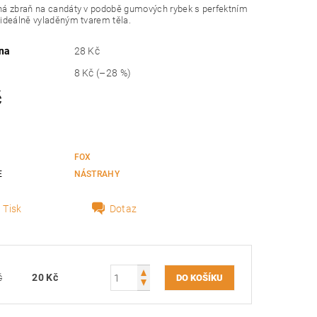
á zbraň na candáty v podobě gumových rybek s perfektním
ideálně vyladěným tvarem těla.
na
28 Kč
8 Kč
(–28 %)
č
FOX
E
NÁSTRAHY
Tisk
Dotaz
č
20 Kč