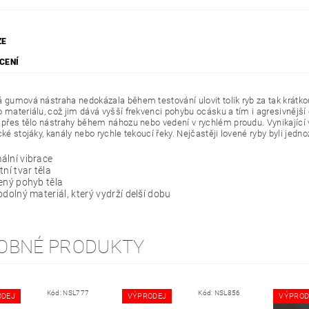
ZE
CENÍ
á gumová nástraha nedokázala během testování ulovit tolik ryb za tak krátk
o materiálu, což jim dává vyšší frekvenci pohybu ocásku a tím i agresivnějš
" přes tělo nástrahy během náhozu nebo vedení v rychlém proudu. Vynikající 
cké stojáky, kanály nebo rychle tekoucí řeky. Nejčastěji lovené ryby byli jedn
ální vibrace
tní tvar těla
ený pohyb těla
odolný materiál, který vydrží delší dobu
OBNÉ PRODUKTY
Kód:
NSL777
Kód:
NSL856
ODEJ
VÝPRODEJ
VÝPROD