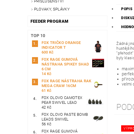
PŘÍSLUŠENSTVÍ
PLOVAKY, SPLÁVKY
POPIS
DISKU
FEEDER PROGRAM
HODNO
TOP 10
FOX TRIČKO ORANGE
Žádná jin
INDICATOR T
hustějšíh
600 Kč
"přehodit
byly klasi
FOX RAGE GUMOVÁ
NÁSTRAHA SPIKEY SHAD
maxim
6 CM
14 Kč
perfek
přiroz
FOX RAGE NÁSTRAHA RAK
velmi 
MEGA CRAW 16CM
61 Kč
FOX OLOVO CAMOTEX
PEAR SWIVEL LEAD
POD
42 Kč
FOX OLOVO PASTE BOMB
LEADS SWIVEL
56 Kč
VÝPR
FOX RAGE GUMOVÁ