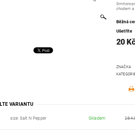
Smrtonosn
chodem a 
Běžná ce
Ušetříte
20 K
ZNAČKA
KATEGORI
LTE VARIANTU
size: Salt N Pepper
Skladem
28 K