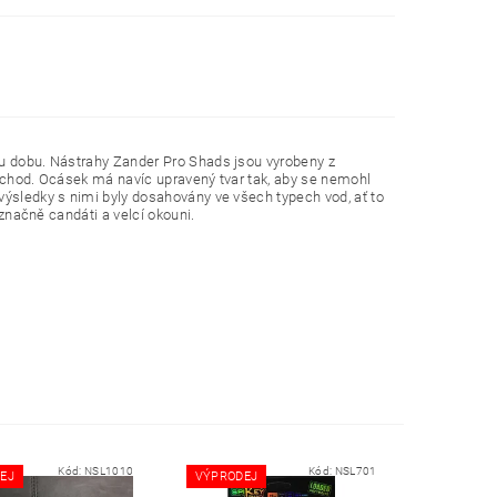
ou dobu. Nástrahy Zander Pro Shads jsou vyrobeny z
í chod. Ocásek má navíc upravený tvar tak, aby se nemohl
výsledky s nimi byly dosahovány ve všech typech vod, ať to
označně candáti a velcí okouni.
Kód:
NSL1010
Kód:
NSL701
EJ
VÝPRODEJ