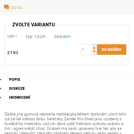
Dotaz
ZVOLTE VARIANTU
typ: 12cm
Skladem
NZS011
27 Kč
POPIS
DISKUZE
HODNOCENÍ
Žádná jiná gumová nástraha nedokázala během testování ulovit tolik
ryb za tak krátkou dobu. Nástrahy Zander Pro Shad jsou vyrobeny z
hustějšího materiálu, což jim dává vyšší frekvenci pohybu ocásku a
tím i agresivnější chod. Ocásek má navíc upravený tvar tak, aby se
nemohl "přehodit" přes tělo nástrahy během náhozu nebo vedení v