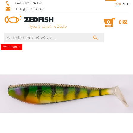
+420 602 774 173
CZK
EUR
INFO@ZEDFISH.CZ
0
0 Kč
VÝPRODEJ